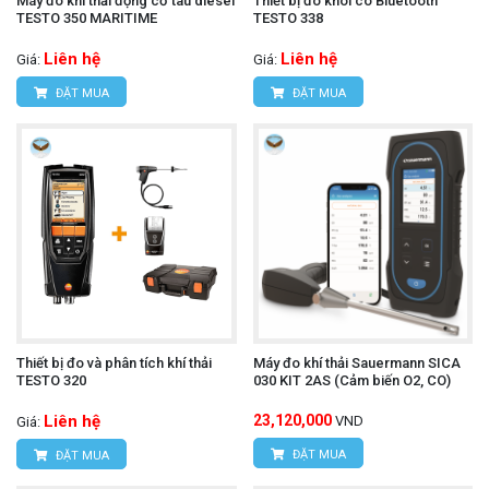
Máy đo khí thải động cơ tàu diesel
Thiết bị đo khói có Bluetooth
TESTO 350 MARITIME
TESTO 338
Liên hệ
Liên hệ
Giá:
Giá:
ĐẶT MUA
ĐẶT MUA
Thiết bị đo và phân tích khí thải
Máy đo khí thải Sauermann SICA
TESTO 320
030 KIT 2AS (Cảm biến O2, CO)
Liên hệ
23,120,000
VND
Giá:
ĐẶT MUA
ĐẶT MUA