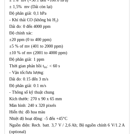
± 1% mv (+50.1 đến +100.0 hPa)
± 1,5% mv (Dải còn lại)
Độ phân giải: 0,1 hPa
- Khí thải CO (không bù H₂)
Dải đo: 0 đến 4000 ppm
Độ chính xác:
±20 ppm (0 to 400 ppm)
±5 % of mv (401 to 2000 ppm)
±10 % of mv (2001 to 4000 ppm)
Độ phân giải: 1 ppm
Thời gian phản hồi t₉₀: < 60 s
- Vận tốc/lưu lượng:
Dải đo: 0.15 đến 3 m/s
Độ phân giải: 0.1 m/s
- Thông số kỹ thuật chung
Kích thước: 270 x 90 x 65 mm
Màn hình: 240 x 320 pixels
Hiển thị: đồ họa màu
Nhiệt độ hoạt động: -5 đến +45°C
Nguồn điện: Rech. batt. 3,7 V / 2,6 Ah; Bộ nguồn chính 6 V/1.2 A
(optional)