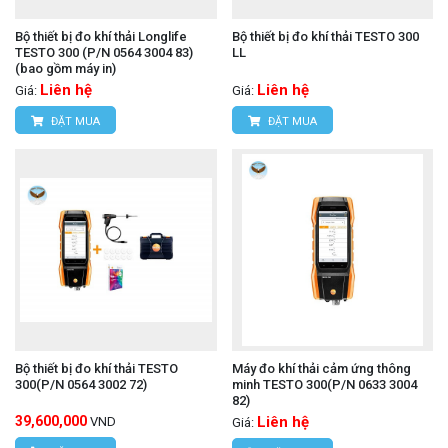
hoặc vị trí cần đo.
Bộ thiết bị đo khí thải Longlife
Bộ thiết bị đo khí thải TESTO 300
Đo:
Bắt đầu quá trình đo và chờ kết quả.
TESTO 300 (P/N 0564 3004 83)
LL
(bao gồm máy in)
Phân tích dữ liệu:
Xem kết quả đo trên màn hình
Liên hệ
Liên hệ
Giá:
Giá:
ĐẶT MUA
ĐẶT MUA
hoặc truyền dữ liệu vào máy tính để phân tích sâu
hơn.
TESTO 330-2 LL
là một công cụ đo lường khí thải
hiện đại, giúp người dùng đánh giá chính xác chất
lượng khí thải và đảm bảo tuân thủ các quy định về
môi trường. Với nhiều tính năng ưu việt, máy đo khí
thải TESTO 330-2 LL là sự lựa chọn hoàn hảo cho
Bộ thiết bị đo khí thải TESTO
Máy đo khí thải cảm ứng thông
các chuyên gia và kỹ thuật viên trong lĩnh vực
300(P/N 0564 3002 72)
minh TESTO 300(P/N 0633 3004
82)
ộ thiết bị đo khí thải động cơ
này. Để mua được b
39,600,000
Liên hệ
VND
Giá: