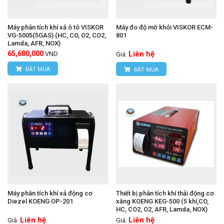
Kết nối với máy tính:
Hỗ trợ kết nối với máy
tính để truyền tải dữ liệu, tạo báo cáo và phân
Máy phân tích khí xả ô tô VISKOR
Máy đo độ mờ khói VISKOR ECM-
tích sâu hơn.
VG-5005(5GAS) (HC, CO, O2, CO2,
801
Lamda, AFR, NOX)
Chức năng ghi dữ liệu:
Ghi lại các kết quả đo
65,680,000
Liên hệ
VND
Giá:
ĐẶT MUA
ĐẶT MUA
trong thời gian dài, giúp theo dõi sự thay đổi của
chất lượng khí thải.
Thiết kế bền bỉ:
Vỏ máy chắc chắn, chịu được
môi trường làm việc khắc nghiệt.
Tính năng tự động:
Nhiều chức năng tự động
như tự động hiệu chuẩn, tự động bù nhiệt độ,
giúp tiết kiệm thời gian và tăng độ chính xác.
Máy phân tích khí xả động cơ
Thiết bị phân tích khí thải động cơ
Ứng dụng của TESTO 330-2 LL
Diezel KOENG OP-201
xăng KOENG KEG-500 (5 khí,CO,
HC, CO2, O2, AFR, Lamda, NOX)
Liên hệ
Liên hệ
Kiểm tra hiệu suất đốt:
Đánh giá hiệu suất đốt
Giá:
Giá: