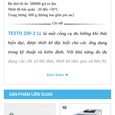
Bộ nhớ tối đa: 500000 giá trị đọc
Nhiệt độ bảo quản: -20 đến +50°C
Trọng lượng: 600 g (không bao gồm pin sạc)
Chi tiết
TESTO 330-2 LL
là một công cụ đo lường khí thải
hiện đại, được thiết kế đặc biệt cho các ứng dụng
trong kỹ thuật và kiểm định. Với khả năng đo đa
dạng các chỉ số khí thải, thiết kế nhỏ gọn và bền bỉ,
TESTO 330-2 LL đã trở thành công cụ không thể
Xem thêm
thiếu cho các kỹ thuật viên, chuyên gia trong việc
kiểm tra chất lượng khí thải, hiệu suất đốt cháy của
SẢN PHẨM LIÊN QUAN
các thiết bị như lò hơi, động cơ đốt trong, hệ thống
sưởi...