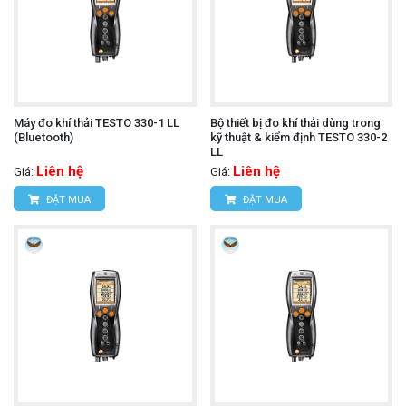
Địa chỉ:
D7/6B đường Dương Đình Cúc, Xã Tân
Kiên, Huyện Bình Chánh, Tp.Hồ Chí Minh.
Hotline: 0934.616.395
Email:
vantien2307@gmail.com
Máy đo khí thải TESTO 330-1 LL
Bộ thiết bị đo khí thải dùng trong
(Bluetooth)
kỹ thuật & kiểm định TESTO 330-2
Website:
www.hungnguyentech.vn
LL
Liên hệ
Liên hệ
Giá:
Giá:
Camera nhiệt độ UNI-T
Tham khảo thêm:
ĐẶT MUA
ĐẶT MUA
UTi120B