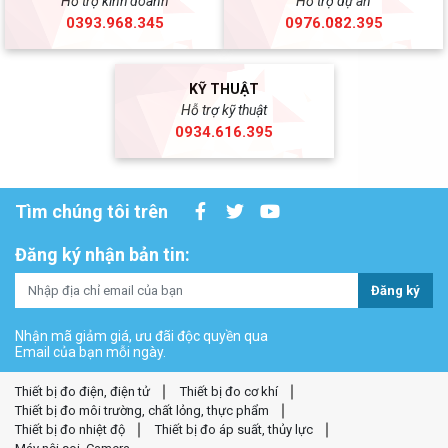
Hỗ trợ kinh doanh
Hỗ trợ dự án
0393.968.345
0976.082.395
KỸ THUẬT
Hỗ trợ kỹ thuật
0934.616.395
Tìm chúng tôi trên
Đăng ký nhận bản tin:
Đăng ký
Nhận mã giảm giá, ưu đãi độc quyền qua
Email của bạn mỗi ngày.
Thiết bị đo điện, điện tử
Thiết bị đo cơ khí
Thiết bị đo môi trường, chất lỏng, thực phẩm
Thiết bị đo nhiệt độ
Thiết bị đo áp suất, thủy lực