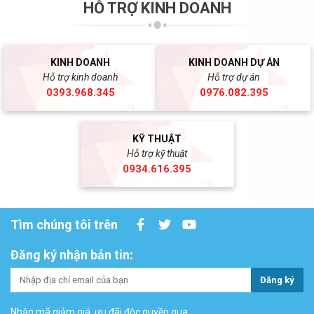
HỖ TRỢ KINH DOANH
KINH DOANH
KINH DOANH DỰ ÁN
Hỗ trợ kinh doanh
Hỗ trợ dự án
0393.968.345
0976.082.395
KỸ THUẬT
Hỗ trợ kỹ thuật
0934.616.395
Tìm chúng tôi trên
Đăng ký nhận bản tin:
Đăng ký
Nhận mã giảm giá, ưu đãi độc quyền qua