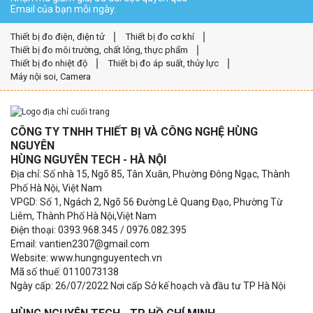
Email của bạn mỗi ngày.
Thiết bị đo điện, điện tử
Thiết bị đo cơ khí
Thiết bị đo môi trường, chất lỏng, thực phẩm
Thiết bị đo nhiệt độ
Thiết bị đo áp suất, thủy lực
Máy nội soi, Camera
CÔNG TY TNHH THIẾT BỊ VÀ CÔNG NGHỆ HÙNG
NGUYÊN
HÙNG NGUYÊN TECH - HÀ NỘI
Địa chỉ: Số nhà 15, Ngõ 85, Tân Xuân, Phường Đông Ngạc, Thành
Phố Hà Nội, Việt Nam
VPGD: Số 1, Ngách 2, Ngõ 56 Đường Lê Quang Đạo, Phường Từ
Liêm, Thành Phố Hà Nội,Việt Nam
Điện thoại: 0393.968.345 / 0976.082.395
Email: vantien2307@gmail.com
Website: www.hungnguyentech.vn
Mã số thuế: 0110073138
Ngày cấp: 26/07/2022 Nơi cấp Sở kế hoạch và đầu tư TP Hà Nội