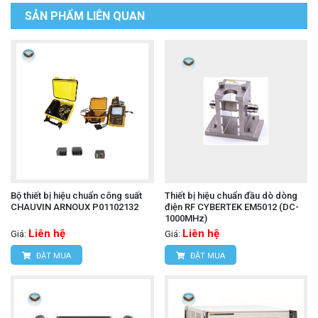
SẢN PHẨM LIÊN QUAN
Bộ thiết bị hiệu chuẩn công suất
Thiết bị hiệu chuẩn đầu dò dòng
CHAUVIN ARNOUX P01102132
điện RF CYBERTEK EM5012 (DC-
1000MHz)
Liên hệ
Liên hệ
Giá:
Giá:
ĐẶT MUA
ĐẶT MUA