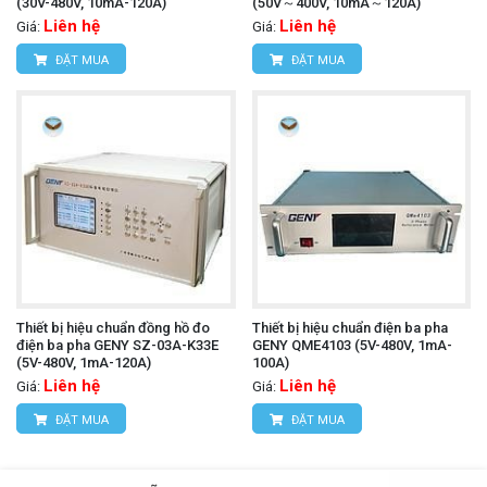
(30V-480V, 10mA-120A)
(50V～400V, 10mA～120A)
Liên hệ
Liên hệ
Giá:
Giá:
ĐẶT MUA
ĐẶT MUA
Thiết bị hiệu chuẩn đồng hồ đo
Thiết bị hiệu chuẩn điện ba pha
điện ba pha GENY SZ-03A-K33E
GENY QME4103 (5V-480V, 1mA-
(5V-480V, 1mA-120A)
100A)
Liên hệ
Liên hệ
Giá:
Giá:
ĐẶT MUA
ĐẶT MUA