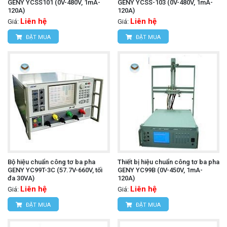
GENY YCSS101 (0V-480V, 1mA-
GENY YCSS-103 (0V-480V, 1mA-
120A)
120A)
Liên hệ
Liên hệ
Giá:
Giá:
ĐẶT MUA
ĐẶT MUA
Bộ hiệu chuẩn công tơ ba pha
Thiết bị hiệu chuẩn công tơ ba pha
GENY YC99T-3C (57.7V-660V, tối
GENY YC99B (0V-450V, 1mA-
đa 30VA)
120A)
Liên hệ
Liên hệ
Giá:
Giá:
ĐẶT MUA
ĐẶT MUA