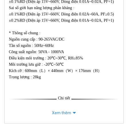
±0.1%RD (Điện áp 15V~660V, Dòng điện 0.01A~0.02A, PF=1)
Sai số giới hạn năng lượng phản kháng :
±0.1%RD (Điện áp 15V~660V, Dòng điện 0.02A~60A, PF≥0.5)
±0.2%RD (Điện áp 15V~660V, Dòng điện 0.01A~0.02A, PF=1)
* Thông số chung :
Nguồn cung cấp : 90-265VAC/DC
Tần số nguồn : 50Hz~60Hz
Công suất nguồn: 50VA - 1000VA
Điều kiện môi trường : 20℃~30℃, RH≤85%
Môi trường lưu giữ : -20℃~50℃
Kích cỡ : 600mm（L）× 440mm（W）× 176mm（H）
Trọng lượng : 28kg
Chi tiết
Xem thêm