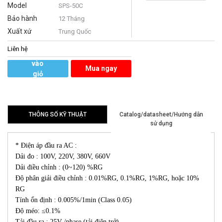
Model
SPS-50C
Bảo hành
12 Tháng
Xuất xứ
Trung Quốc
Liên hệ
Thêm
vào
Mua ngay
giỏ
hàng
THÔNG SỐ KỸ THUẬT
Catalog/datasheet/Hướng dẫn
sử dụng
* Điện áp đầu ra AC :
Dải đo : 100V, 220V, 380V, 660V
Dải điều chỉnh : (0~120) %RG
Độ phân giải điều chỉnh : 0.01%RG, 0.1%RG, 1%RG, hoặc 10%
RG
Tính ổn định : 0.005%/1min (Class 0.05)
Độ méo: ≤0.1%
Tải đầu ra : 25V /phase (tải điện trở)