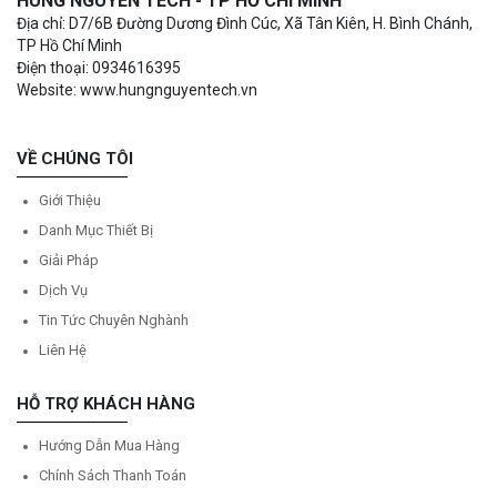
HÙNG NGUYÊN TECH - TP HỒ CHÍ MINH
Địa chỉ: D7/6B Đường Dương Đình Cúc, Xã Tân Kiên, H. Bình Chánh,
TP Hồ Chí Minh
Điện thoại: 0934616395
Website: www.hungnguyentech.vn
VỀ CHÚNG TÔI
Giới Thiệu
Danh Mục Thiết Bị
Giải Pháp
Dịch Vụ
Tin Tức Chuyên Nghành
Liên Hệ
HỖ TRỢ KHÁCH HÀNG
Hướng Dẫn Mua Hàng
Chính Sách Thanh Toán