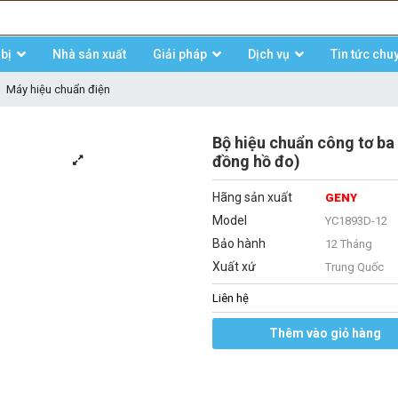
bị
Nhà sản xuất
Giải pháp
Dịch vụ
Tin tức chu
Máy hiệu chuẩn điện
Bộ hiệu chuẩn công tơ ba
đồng hồ đo)
Hãng sản xuất
GENY
Model
YC1893D-12
Bảo hành
12 Tháng
Xuất xứ
Trung Quốc
Liên hệ
Thêm vào giỏ hàng