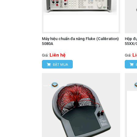
Máy hiệu chuẩn đa năng Fluke (Calibration)
Hộp đự
5080A
55XX/
Liên hệ
L
Giá:
Giá:
ĐẶT MUA