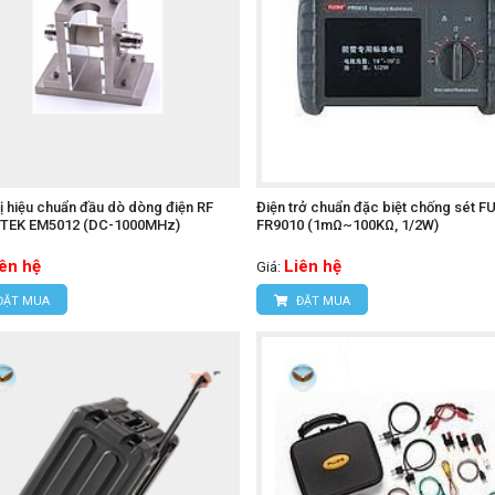
bị hiệu chuẩn đầu dò dòng điện RF
Điện trở chuẩn đặc biệt chống sét 
TEK EM5012 (DC-1000MHz)
FR9010 (1mΩ~100KΩ, 1/2W)
iên hệ
Liên hệ
Giá:
ĐẶT MUA
ĐẶT MUA