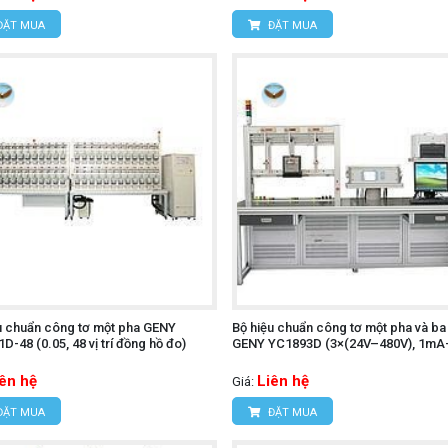
ĐẶT MUA
ĐẶT MUA
u chuẩn công tơ một pha GENY
Bộ hiệu chuẩn công tơ một pha và ba
D-48 (0.05, 48 vị trí đồng hồ đo)
GENY YC1893D (3×(24V–480V), 1mA
iên hệ
Liên hệ
Giá:
ĐẶT MUA
ĐẶT MUA