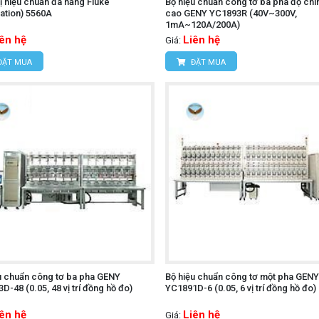
bị hiệu chuẩn đa năng Fluke
Bộ hiệu chuẩn công tơ ba pha độ chí
ration) 5560A
cao GENY YC1893R (40V~300V,
1mA~120A/200A)
iên hệ
Liên hệ
Giá:
ĐẶT MUA
ĐẶT MUA
u chuẩn công tơ ba pha GENY
Bộ hiệu chuẩn công tơ một pha GENY
D-48 (0.05, 48 vị trí đồng hồ đo)
YC1891D-6 (0.05, 6 vị trí đồng hồ đo)
iên hệ
Liên hệ
Giá: