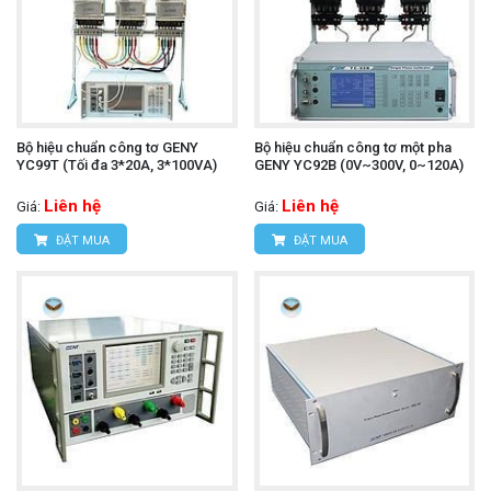
Bộ hiệu chuẩn công tơ GENY
Bộ hiệu chuẩn công tơ một pha
YC99T (Tối đa 3*20A, 3*100VA)
GENY YC92B (0V~300V, 0~120A)
Liên hệ
Liên hệ
Giá:
Giá:
ĐẶT MUA
ĐẶT MUA