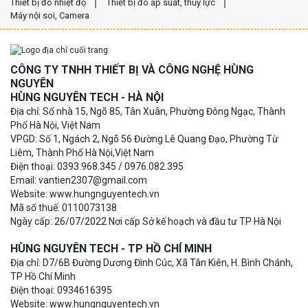
Thiết bị đo nhiệt độ
Thiết bị đo áp suất, thủy lực
Máy nội soi, Camera
CÔNG TY TNHH THIẾT BỊ VÀ CÔNG NGHỆ HÙNG
NGUYÊN
HÙNG NGUYÊN TECH - HÀ NỘI
Địa chỉ: Số nhà 15, Ngõ 85, Tân Xuân, Phường Đông Ngạc, Thành
Phố Hà Nội, Việt Nam
VPGD: Số 1, Ngách 2, Ngõ 56 Đường Lê Quang Đạo, Phường Từ
Liêm, Thành Phố Hà Nội,Việt Nam
Điện thoại: 0393.968.345 / 0976.082.395
Email: vantien2307@gmail.com
Website: www.hungnguyentech.vn
Mã số thuế: 0110073138
Ngày cấp: 26/07/2022 Nơi cấp Sở kế hoạch và đầu tư TP Hà Nội
HÙNG NGUYÊN TECH - TP HỒ CHÍ MINH
Địa chỉ: D7/6B Đường Dương Đình Cúc, Xã Tân Kiên, H. Bình Chánh,
TP Hồ Chí Minh
Điện thoại: 0934616395
Website: www.hungnguyentech.vn