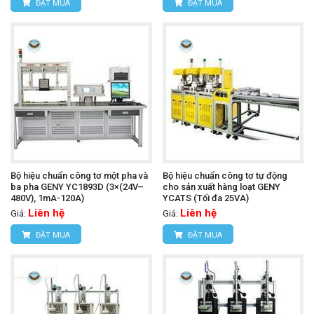
ĐẶT MUA
ĐẶT MUA
Bộ hiệu chuẩn công tơ một pha và
Bộ hiệu chuẩn công tơ tự động
ba pha GENY YC1893D (3×(24V–
cho sản xuất hàng loạt GENY
480V), 1mA-120A)
YCATS (Tối đa 25VA)
Liên hệ
Liên hệ
Giá:
Giá:
ĐẶT MUA
ĐẶT MUA