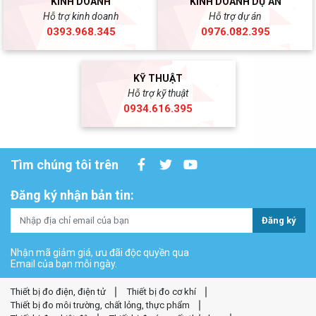
KINH DOANH
KINH DOANH DỰ ÁN
Hỗ trợ kinh doanh
Hỗ trợ dự án
0393.968.345
0976.082.395
KỸ THUẬT
Hỗ trợ kỹ thuật
0934.616.395
Tìm chúng tôi trên
Đăng ký nhận bản tin:
Đăng ký
Nhận mã giảm giá, ưu đãi độc quyền qua
Email của bạn mỗi ngày.
Thiết bị đo điện, điện tử
Thiết bị đo cơ khí
Thiết bị đo môi trường, chất lỏng, thực phẩm