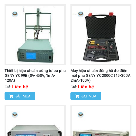
Thiết bị hiệu chuẩn công tơ ba pha
Máy hiệu chuẩn đồng hồ đo điện
GENY YC99B (0V-450V, 1mA-
một pha GENY YC2000C (15-300V,
120A)
2mA-100A)
Liên hệ
Liên hệ
Giá:
Giá:
ĐẶT MUA
ĐẶT MUA