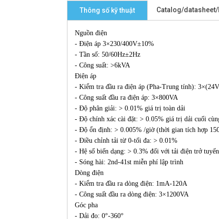
Catalog/datasheet
Thông số kỹ thuật
Nguồn điện
- Điện áp 3×230/400V±10%
- Tần số: 50/60Hz±2Hz
- Công suất: >6kVA
Điện áp
- Kiểm tra đầu ra điện áp (Pha-Trung tính): 3×(2
- Công suất đầu ra điện áp: 3×800VA
- Độ phân giải: > 0.01% giá trị toàn dải
- Độ chính xác cài đặt: > 0.05% giá trị dải cuối cùn
- Độ ổn định: > 0.005% /giờ (thời gian tích hợp 15
- Điều chỉnh tải từ 0-tối đa: > 0.01%
- Hệ số biến dạng: > 0.3% đối với tải điện trở tuyến
- Sóng hài: 2nd-41st miễn phí lập trình
Dòng điện
- Kiểm tra đầu ra dòng điện: 1mA-120A
- Công suất đầu ra dòng điện: 3×1200VA
Góc pha
- Dải đo: 0°-360°