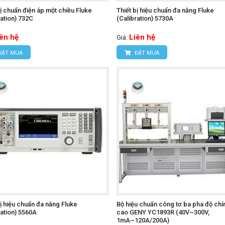
bị chuẩn điện áp một chiều Fluke
Thiết bị hiệu chuẩn đa năng Fluke
ration) 732C
(Calibration) 5730A
iên hệ
Liên hệ
Giá:
ĐẶT MUA
ĐẶT MUA
bị hiệu chuẩn đa năng Fluke
Bộ hiệu chuẩn công tơ ba pha độ chí
ration) 5560A
cao GENY YC1893R (40V~300V,
1mA~120A/200A)