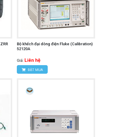
FUZRR
Bộ khếch đại dòng điện Fluke (Calibration)
52120A
Liên hệ
Giá:
ĐẶT MUA