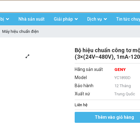
bị
Nhà sản xuất
Giải pháp
Dịch vụ
Tin tức chu
Máy hiệu chuẩn điện
Bộ hiệu chuẩn công tơ m
(3×(24V–480V), 1mA-120
Hãng sản xuất
GENY
Model
YC1893D
Bảo hành
12 Tháng
Xuất xứ
Trung Quốc
Liên hệ
Thêm vào giỏ hàng