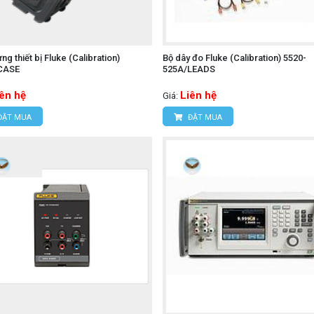
ng thiết bị Fluke (Calibration)
Bộ dây đo Fluke (Calibration) 5520-
CASE
525A/LEADS
iên hệ
Liên hệ
Giá:
ĐẶT MUA
ĐẶT MUA