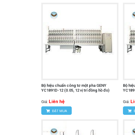
Bộ hiệu chuẩn công tơ một pha GENY
Bộ hiệ
YC1891D-12 (0.05, 12 vị trí đồng hồ đo)
YC1891
Liên hệ
L
Giá:
Giá:
ĐẶT MUA