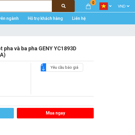
0
yên ngành
Hỗ trợ khách hàng
Liên hệ
ột pha và ba pha GENY YC1893D
A)
Yêu cầu báo giá
Mua ngay