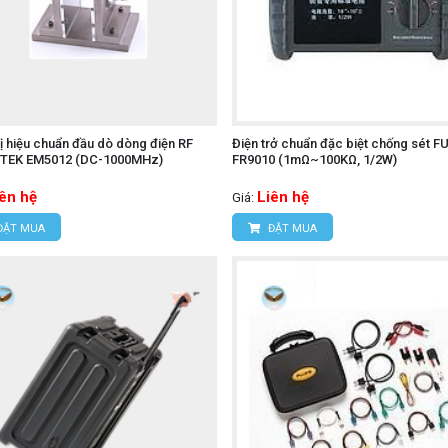
bị hiệu chuẩn đầu dò dòng điện RF
Điện trở chuẩn đặc biệt chống sét 
TEK EM5012 (DC-1000MHz)
FR9010 (1mΩ~100KΩ, 1/2W)
iên hệ
Liên hệ
Giá:
ĐẶT MUA
ĐẶT MUA