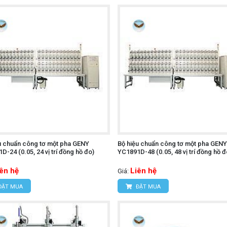
u chuẩn công tơ một pha GENY
Bộ hiệu chuẩn công tơ một pha GENY
D-24 (0.05, 24 vị trí đồng hồ đo)
YC1891D-48 (0.05, 48 vị trí đồng hồ đ
iên hệ
Liên hệ
Giá:
ĐẶT MUA
ĐẶT MUA