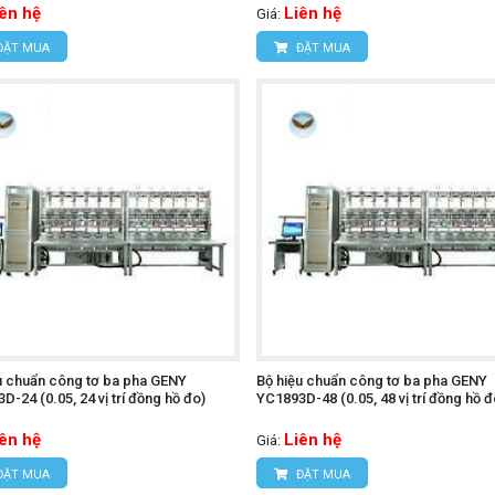
iên hệ
Liên hệ
Giá:
ĐẶT MUA
ĐẶT MUA
u chuẩn công tơ ba pha GENY
Bộ hiệu chuẩn công tơ ba pha GENY
D-24 (0.05, 24 vị trí đồng hồ đo)
YC1893D-48 (0.05, 48 vị trí đồng hồ đ
iên hệ
Liên hệ
Giá:
ĐẶT MUA
ĐẶT MUA