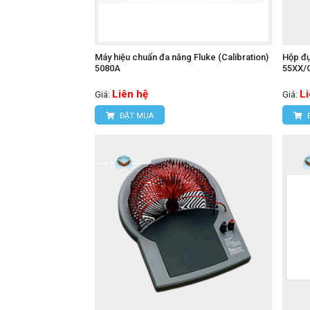
Máy hiệu chuẩn đa năng Fluke (Calibration)
Hộp đự
5080A
55XX/
Liên hệ
L
Giá:
Giá:
ĐẶT MUA