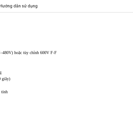
/Hướng dẫn sử dụng
4V–480V) hoặc tùy chỉnh 600V F-F
g
0 giây)
 tính