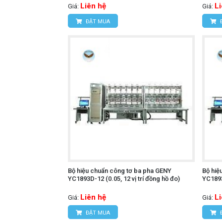
Liên hệ
L
Giá:
Giá:
ĐẶT MUA
Bộ hiệu chuẩn công tơ ba pha GENY
Bộ hiệ
YC1893D-12 (0.05, 12 vị trí đồng hồ đo)
YC1893
Liên hệ
L
Giá:
Giá:
ĐẶT MUA