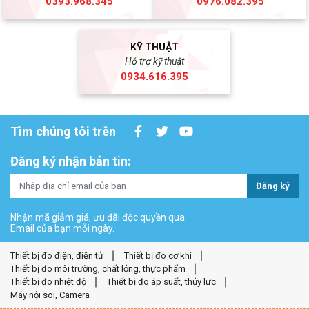
0393.968.345
0976.082.395
KỸ THUẬT
Hỗ trợ kỹ thuật
0934.616.395
Tìm chúng tôi trên
Đăng ký nhận bản tin:
Đăng ký
Nhận mã giảm giá, ưu đãi độc quyền qua
Email của bạn mỗi ngày.
Thiết bị đo điện, điện tử
Thiết bị đo cơ khí
Thiết bị đo môi trường, chất lỏng, thực phẩm
Thiết bị đo nhiệt độ
Thiết bị đo áp suất, thủy lực
Máy nội soi, Camera