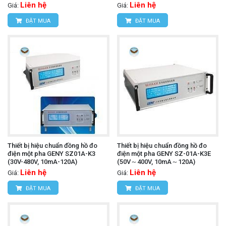
Liên hệ
Liên hệ
Giá:
Giá:
ĐẶT MUA
ĐẶT MUA
Thiết bị hiệu chuẩn đồng hồ đo
Thiết bị hiệu chuẩn đồng hồ đo
điện một pha GENY SZ01A-K3
điện một pha GENY SZ-01A-K3E
(30V-480V, 10mA-120A)
(50V～400V, 10mA～120A)
Liên hệ
Liên hệ
Giá:
Giá:
ĐẶT MUA
ĐẶT MUA