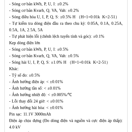
- Sóng cơ bản kWh, P, U, I: ±0.2%
- Sóng cơ bản Kvarh, Q, VA, Vah: ±0.2%
- Sóng điều hòa U, I, P, Q, S: ±0.5% H （H=1+0.01k K=2-51）
- Tự kiểm tra dòng điện đầu ra theo chu kỳ: 0.05A, 0.1A, 0.25A,
0.5A, 1A, 2.5A, 5A
- Tự phát hiện lỗi (chênh lệch tuyến tính và góc): ±0.1%
Kẹp dòng điện lớn
- Sóng cơ bản kWh, P, U, I: ±0.5%
- Sóng cơ bản Kvarh, Q, VA, Vah: ±0.5%
- Sóng hài U, I, P, Q, S: ±1.0% H （H=1+0.01k K=2-51）
Khác:
- Tỷ số đo: ±0.5%
- Ảnh hưởng điện áp: < ±0.01%
- Ảnh hưởng tần số: < ±0.01%
- Ảnh hưởng nhiệt độ: < ±0.005%/℃
- Lỗi thay đổi 24 giờ: < ±0.01%
- Ảnh hưởng hài hòa: < ±0.01%
Pin sạc: 11.1V 3000mAh
Điện áp chịu đựng (Đo dòng điện và nguồn và cực điện áp thấp):
4.0 kV