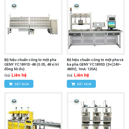
Bộ hiệu chuẩn công tơ một pha
Bộ hiệu chuẩn công tơ một pha và
GENY YC1891D-48 (0.05, 48 vị trí
ba pha GENY YC1893D (3×(24V–
đồng hồ đo)
480V), 1mA-120A)
Liên hệ
Liên hệ
Giá:
Giá:
ĐẶT MUA
ĐẶT MUA