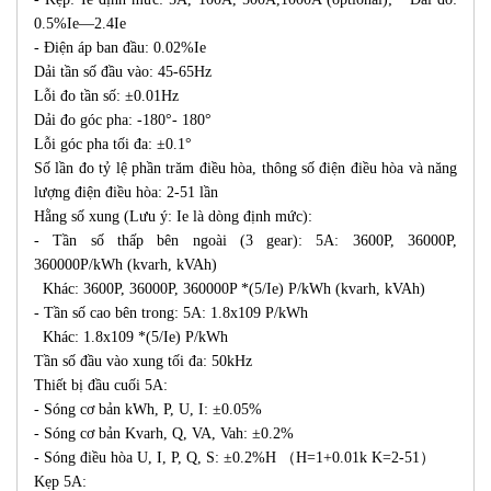
0.5%Ie—2.4Ie
- Điện áp ban đầu: 0.02%Ie
Dải tần số đầu vào: 45-65Hz
Lỗi đo tần số: ±0.01Hz
Dải đo góc pha: -180°- 180°
Lỗi góc pha tối đa: ±0.1°
Số lần đo tỷ lệ phần trăm điều hòa, thông số điện điều hòa và năng
lượng điện điều hòa: 2-51 lần
Hằng số xung (Lưu ý: Ie là dòng định mức):
- Tần số thấp bên ngoài (3 gear): 5A: 3600P, 36000P,
360000P/kWh (kvarh, kVAh)
Khác: 3600P, 36000P, 360000P *(5/Ie) P/kWh (kvarh, kVAh)
- Tần số cao bên trong: 5A: 1.8x109 P/kWh
Khác: 1.8x109 *(5/Ie) P/kWh
Tần số đầu vào xung tối đa: 50kHz
Thiết bị đầu cuối 5A:
- Sóng cơ bản kWh, P, U, I: ±0.05%
- Sóng cơ bản Kvarh, Q, VA, Vah: ±0.2%
- Sóng điều hòa U, I, P, Q, S: ±0.2%H （H=1+0.01k K=2-51）
Kẹp 5A: