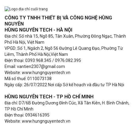
CÔNG TY TNHH THIẾT BỊ VÀ CÔNG NGHỆ HÙNG
NGUYÊN
HÙNG NGUYÊN TECH - HÀ NỘI
Địa chỉ: Số nhà 15, Ngõ 85, Tân Xuân, Phường Đông Ngạc, Thành
Phố Hà Nội, Việt Nam
VPGD: Số 1, Ngách 2, Ngõ 56 Đường Lê Quang Đạo, Phường Từ
Liêm, Thành Phố Hà Nội,Việt Nam
Điện thoại: 0393.968.345 / 0976.082.395
Email: vantien2307@gmail.com
Website: www.hungnguyentech.vn
Mã số thuế: 0110073138
Ngày cấp: 26/07/2022 Nơi cấp Sở kế hoạch và đầu tư TP Hà Nội
HÙNG NGUYÊN TECH - TP HỒ CHÍ MINH
Địa chỉ: D7/6B Đường Dương Đình Cúc, Xã Tân Kiên, H. Bình Chánh,
TP Hồ Chí Minh
Điện thoại: 0934616395
Website: www.hungnguyentech.vn