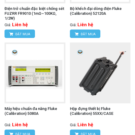
Điện trở chuẩn đặc biệt chống sét
Bộ khếch đại dòng điện Fluke
FUZRR FR9010 (1mΩ~100KΩ,
(Calibration) 52120A
1/2W)
Liên hệ
Liên hệ
Giá:
Giá:
ĐẶT MUA
ĐẶT MUA
Máy hiệu chuẩn đa năng Fluke
Hộp đựng thiết bị Fluke
(Calibration) 5080A
(Calibration) 55XX/CASE
Liên hệ
Liên hệ
Giá:
Giá:
ĐẶT MUA
ĐẶT MUA