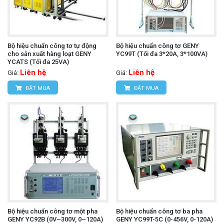
Bộ hiệu chuẩn công tơ tự động
Bộ hiệu chuẩn công tơ GENY
cho sản xuất hàng loạt GENY
YC99T (Tối đa 3*20A, 3*100VA)
YCATS (Tối đa 25VA)
Liên hệ
Liên hệ
Giá:
Giá:
ĐẶT MUA
ĐẶT MUA
Bộ hiệu chuẩn công tơ một pha
Bộ hiệu chuẩn công tơ ba pha
GENY YC92B (0V~300V, 0~120A)
GENY YC99T-5C (0-456V, 0-120A)