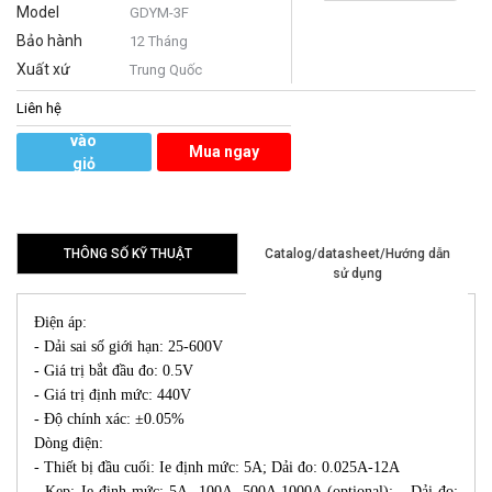
Model
GDYM-3F
Bảo hành
12 Tháng
Xuất xứ
Trung Quốc
Liên hệ
Thêm
vào
Mua ngay
giỏ
hàng
THÔNG SỐ KỸ THUẬT
Catalog/datasheet/Hướng dẫn
sử dụng
Điện áp:
- Dải sai số giới hạn: 25-600V
- Giá trị bắt đầu đo: 0.5V
- Giá trị định mức: 440V
- Độ chính xác: ±0.05%
Dòng điện:
- Thiết bị đầu cuối: Ie định mức: 5A; Dải đo: 0.025A-12A
- Kẹp: Ie định mức: 5A, 100A, 500A,1000A (optional); Dải đo: