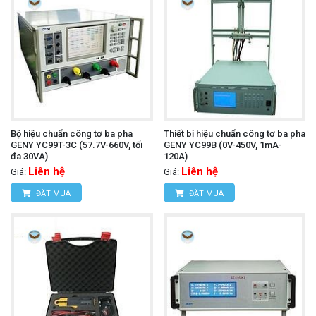
Bộ hiệu chuẩn công tơ ba pha
Thiết bị hiệu chuẩn công tơ ba pha
GENY YC99T-3C (57.7V-660V, tối
GENY YC99B (0V-450V, 1mA-
đa 30VA)
120A)
Liên hệ
Liên hệ
Giá:
Giá:
ĐẶT MUA
ĐẶT MUA