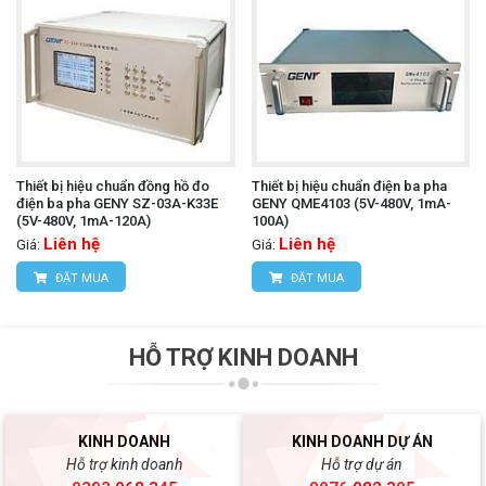
Thiết bị hiệu chuẩn đồng hồ đo
Thiết bị hiệu chuẩn điện ba pha
điện ba pha GENY SZ-03A-K33E
GENY QME4103 (5V-480V, 1mA-
(5V-480V, 1mA-120A)
100A)
Liên hệ
Liên hệ
Giá:
Giá:
ĐẶT MUA
ĐẶT MUA
HỖ TRỢ KINH DOANH
KINH DOANH
KINH DOANH DỰ ÁN
Hỗ trợ kinh doanh
Hỗ trợ dự án