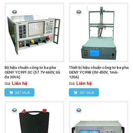
Bộ hiệu chuẩn công tơ ba pha
Thiết bị hiệu chuẩn công tơ ba pha
GENY YC99T-3C (57.7V-660V, tối
GENY YC99B (0V-450V, 1mA-
đa 30VA)
120A)
Liên hệ
Liên hệ
Giá:
Giá:
ĐẶT MUA
ĐẶT MUA