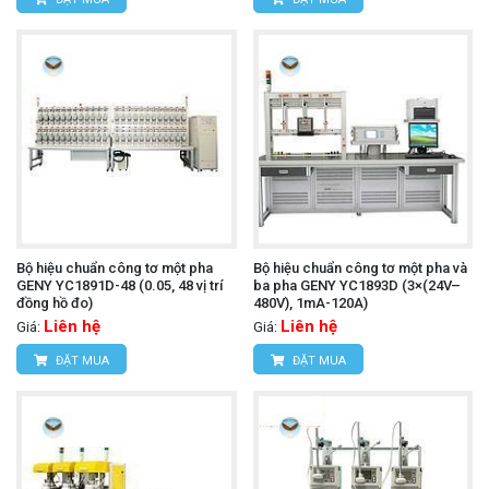
Bộ hiệu chuẩn công tơ một pha
Bộ hiệu chuẩn công tơ một pha và
GENY YC1891D-48 (0.05, 48 vị trí
ba pha GENY YC1893D (3×(24V–
đồng hồ đo)
480V), 1mA-120A)
Liên hệ
Liên hệ
Giá:
Giá:
ĐẶT MUA
ĐẶT MUA