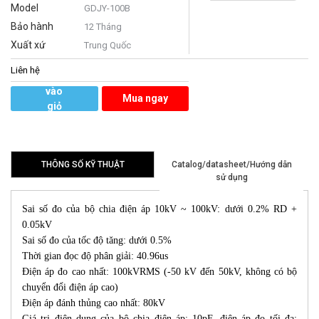
Model
GDJY-100B
Bảo hành
12 Tháng
Xuất xứ
Trung Quốc
Liên hệ
Thêm
vào
Mua ngay
giỏ
hàng
THÔNG SỐ KỸ THUẬT
Catalog/datasheet/Hướng dẫn
sử dụng
Sai số đo của bộ chia điện áp 10kV ~ 100kV: dưới 0.2% RD +
0.05kV
Sai số đo của tốc độ tăng: dưới 0.5%
Thời gian đọc độ phân giải: 40.96us
Điện áp đo cao nhất: 100kVRMS (-50 kV đến 50kV, không có bộ
chuyển đổi điện áp cao)
Điện áp đánh thủng cao nhất: 80kV
Giá trị điện dung của bộ chia điện áp: 10pF, điện áp đo tối đa: