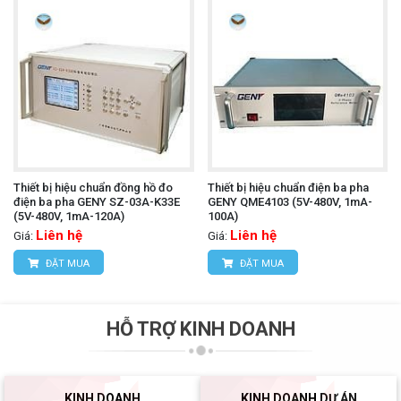
Thiết bị hiệu chuẩn đồng hồ đo
Thiết bị hiệu chuẩn điện ba pha
điện ba pha GENY SZ-03A-K33E
GENY QME4103 (5V-480V, 1mA-
(5V-480V, 1mA-120A)
100A)
Liên hệ
Liên hệ
Giá:
Giá:
ĐẶT MUA
ĐẶT MUA
HỖ TRỢ KINH DOANH
KINH DOANH
KINH DOANH DỰ ÁN