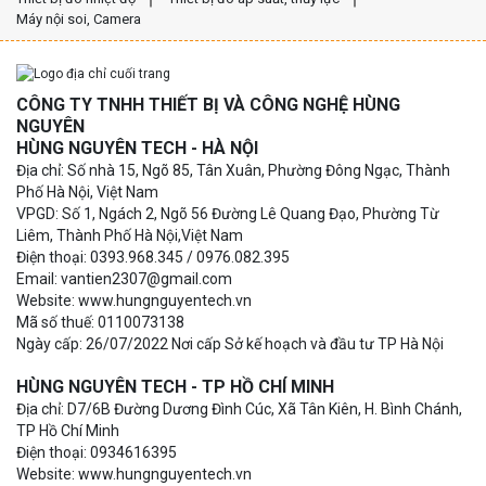
Máy nội soi, Camera
CÔNG TY TNHH THIẾT BỊ VÀ CÔNG NGHỆ HÙNG
NGUYÊN
HÙNG NGUYÊN TECH - HÀ NỘI
Địa chỉ: Số nhà 15, Ngõ 85, Tân Xuân, Phường Đông Ngạc, Thành
Phố Hà Nội, Việt Nam
VPGD: Số 1, Ngách 2, Ngõ 56 Đường Lê Quang Đạo, Phường Từ
Liêm, Thành Phố Hà Nội,Việt Nam
Điện thoại: 0393.968.345 / 0976.082.395
Email: vantien2307@gmail.com
Website: www.hungnguyentech.vn
Mã số thuế: 0110073138
Ngày cấp: 26/07/2022 Nơi cấp Sở kế hoạch và đầu tư TP Hà Nội
HÙNG NGUYÊN TECH - TP HỒ CHÍ MINH
Địa chỉ: D7/6B Đường Dương Đình Cúc, Xã Tân Kiên, H. Bình Chánh,
TP Hồ Chí Minh
Điện thoại: 0934616395
Website: www.hungnguyentech.vn