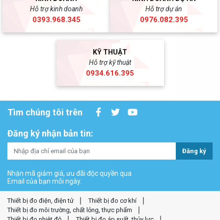
Hỗ trợ kinh doanh
Hỗ trợ dự án
0393.968.345
0976.082.395
KỸ THUẬT
Hỗ trợ kỹ thuật
0934.616.395
Tìm chúng tôi trên
Đăng ký nhận bản tin:
Đăng ký
Nhận mã giảm giá, ưu đãi độc quyền qua
Email của bạn mỗi ngày.
Thiết bị đo điện, điện tử
Thiết bị đo cơ khí
Thiết bị đo môi trường, chất lỏng, thực phẩm
Thiết bị đo nhiệt độ
Thiết bị đo áp suất, thủy lực