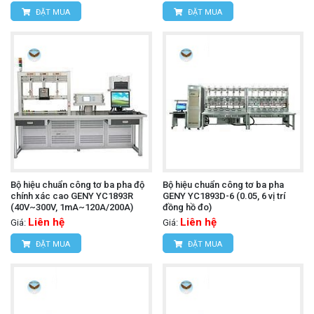
ĐẶT MUA
ĐẶT MUA
Bộ hiệu chuẩn công tơ ba pha độ
Bộ hiệu chuẩn công tơ ba pha
chính xác cao GENY YC1893R
GENY YC1893D-6 (0.05, 6 vị trí
(40V~300V, 1mA~120A/200A)
đồng hồ đo)
Liên hệ
Liên hệ
Giá:
Giá:
ĐẶT MUA
ĐẶT MUA