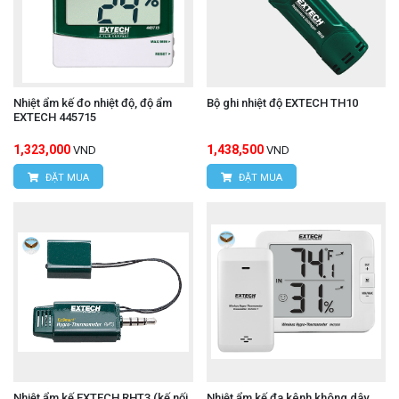
Nhiệt ẩm kế đo nhiệt độ, độ ẩm
Bộ ghi nhiệt độ EXTECH TH10
EXTECH 445715
1,323,000
1,438,500
VND
VND
ĐẶT MUA
ĐẶT MUA
Nhiệt ẩm kế EXTECH RHT3 (kế nối
Nhiệt ẩm kế đa kênh không dây