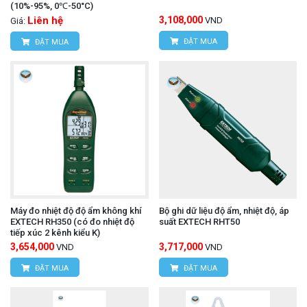
(10%-95%, 0℃-50°C)
Liên hệ
3,108,000
VND
Giá:
ĐẶT MUA
ĐẶT MUA
Máy đo nhiệt độ độ ẩm không khí
Bộ ghi dữ liệu độ ẩm, nhiệt độ, áp
EXTECH RH350 (có đo nhiệt độ
suất EXTECH RHT50
tiếp xúc 2 kênh kiểu K)
3,654,000
3,717,000
VND
VND
ĐẶT MUA
ĐẶT MUA