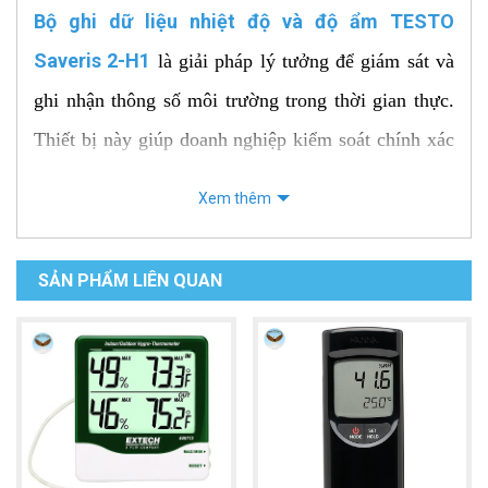
Bộ ghi dữ liệu nhiệt độ và độ ẩm TESTO
Saveris 2-H1
là giải pháp lý tưởng để giám sát và
ghi nhận thông số môi trường trong thời gian thực.
Thiết bị này giúp doanh nghiệp kiểm soát chính xác
nhiệt độ và độ ẩm, đảm bảo các điều kiện bảo quản
Xem thêm
phù hợp cho hàng hóa, dược phẩm, thực phẩm và
nhiều ứng dụng khác.
SẢN PHẨM LIÊN QUAN
Đặc điểm nổi bật
Giám sát nhiệt độ chính xác
: Cảm biến nhiệt độ
NTC có dải đo rộng từ -30 đến +50 °C với độ
chính xác ±0.5 °C.
Đo lường độ ẩm hiệu quả
: Dải đo từ 0 ~ 100