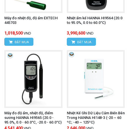
%rH, độ chính xác cao ±2 %rH.
Lưu trữ dữ liệu lớn
: Bộ nhớ có khả năng lưu trữ
Máy đo nhiệt độ, độ ẩm EXTECH
Nhiệt ẩm kế HANNA HI9564 (20.0
445703
to 95.0%, 0.0 to 60.0°C)
lên đến 10.000 giá trị đo/kênh, đảm bảo không bị
1,018,500
3,990,600
VND
VND
mất dữ liệu quan trọng.
ĐẶT MUA
ĐẶT MUA
Tốc độ đo linh hoạt
: Chu kỳ đo cố định 15 phút
hoặc có thể tùy chỉnh từ 1 phút đến 24 giờ theo
nhu cầu sử dụng.
Nguồn cấp bền bỉ
: Sử dụng 4 pin AA AlMn với
thời lượng hoạt động lên đến 24 tháng, giúp giảm
thiểu công tác bảo trì.
Độ bền cao
: Được thiết kế với cấp bảo vệ IP30,
Máy đo độ ẩm, nhiệt độ, điểm
Nhiệt Kế Ghi Dữ Liệu Cảm Biến Bên
phù hợp cho môi trường trong nhà, kho bãi và
sương HANNA HI9565 (20.0 -
Trong HANNA HI148-3 (-20 ~ 60
95.0%, 0.0 - 60.0°C, -20.0 - 60.0°C)
ºC; -40 ~ 125ºC)
các khu vực lưu trữ.
4,541,400
2,646,000
VND
VND