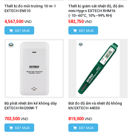
Thiết bị đo môi trường 10-in-1
Thiết bị giám sát nhiệt độ, độ ẩm
EXTECH EN510
mini Hygro EXTECH RHM16
(-10~60°C, 10%~99% RH)
4,567,500
582,750
VND
VND
ĐẶT MUA
ĐẶT MUA
Bộ phát nhiệt ẩm kế không dây
Bút đo độ ẩm và nhiệt độ không
EXTECH RH200W-T
khí EXTECH 44550
703,500
819,000
VND
VND
ĐẶT MUA
ĐẶT MUA