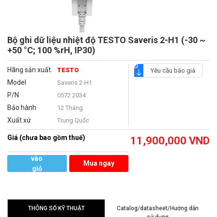
Bộ ghi dữ liệu nhiệt độ TESTO Saveris 2-H1 (-30 ~
+50 °C; 100 %rH, IP30)
Hãng sản xuất
TESTO
Yêu cầu báo giá
Model
Saveris 2-H1
P/N
0572 2034
Bảo hành
12 Tháng
Xuất xứ
Trung Quốc
Giá (chưa bao gồm thuế)
11,900,000
VND
Thêm
vào
Mua ngay
giỏ
hàng
THÔNG SỐ KỸ THUẬT
Catalog/datasheet/Hướng dẫn