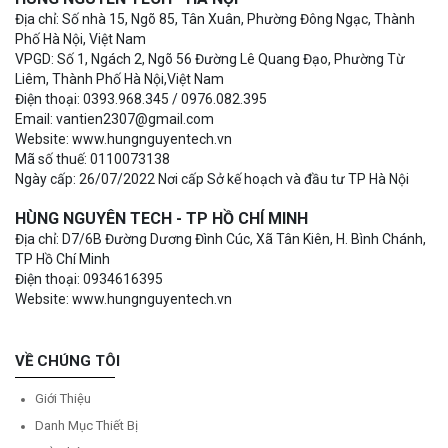
Địa chỉ: Số nhà 15, Ngõ 85, Tân Xuân, Phường Đông Ngạc, Thành
Phố Hà Nội, Việt Nam
VPGD: Số 1, Ngách 2, Ngõ 56 Đường Lê Quang Đạo, Phường Từ
Liêm, Thành Phố Hà Nội,Việt Nam
Điện thoại: 0393.968.345 / 0976.082.395
Email: vantien2307@gmail.com
Website: www.hungnguyentech.vn
Mã số thuế: 0110073138
Ngày cấp: 26/07/2022 Nơi cấp Sở kế hoạch và đầu tư TP Hà Nội
HÙNG NGUYÊN TECH - TP HỒ CHÍ MINH
Địa chỉ: D7/6B Đường Dương Đình Cúc, Xã Tân Kiên, H. Bình Chánh,
TP Hồ Chí Minh
Điện thoại: 0934616395
Website: www.hungnguyentech.vn
VỀ CHÚNG TÔI
Giới Thiệu
Danh Mục Thiết Bị