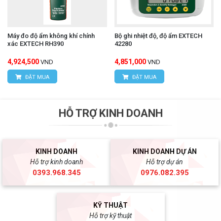
Máy đo độ ẩm không khí chính
Bộ ghi nhiệt độ, độ ẩm EXTECH
xác EXTECH RH390
42280
4,924,500
4,851,000
VND
VND
ĐẶT MUA
ĐẶT MUA
HỖ TRỢ KINH DOANH
KINH DOANH
KINH DOANH DỰ ÁN
Hỗ trợ kinh doanh
Hỗ trợ dự án
0393.968.345
0976.082.395
KỸ THUẬT
Hỗ trợ kỹ thuật