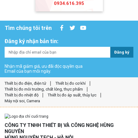
0934.616.395
Tìm chúng tôi trên
Đăng ký nhận bản tin:
Đăng ký
Nhận mã giảm giá, ưu đãi độc quyền qua
Email của bạn mỗi ngày.
Thiết bị đo điện, điện tử
Thiết bị đo cơ khí
Thiết bị đo môi trường, chất lỏng, thực phẩm
Thiết bị đo nhiệt độ
Thiết bị đo áp suất, thủy lực
Máy nội soi, Camera
CÔNG TY TNHH THIẾT BỊ VÀ CÔNG NGHỆ HÙNG
NGUYÊN
HÙNG NGUYÊN TECH - HÀ NỘI