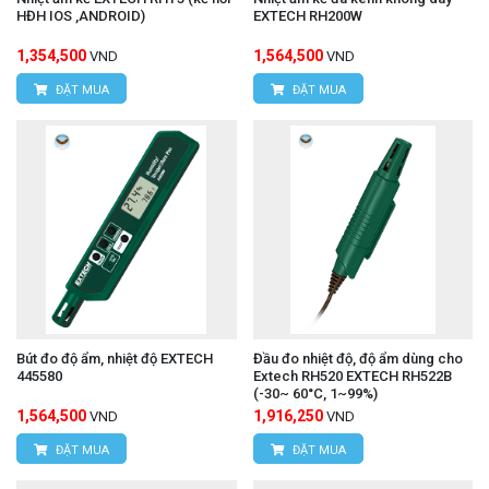
HĐH IOS ,ANDROID)
EXTECH RH200W
1,354,500
1,564,500
VND
VND
ĐẶT MUA
ĐẶT MUA
Bút đo độ ẩm, nhiệt độ EXTECH
Đầu đo nhiệt độ, độ ẩm dùng cho
445580
Extech RH520 EXTECH RH522B
(-30~ 60°C, 1~99%)
1,564,500
1,916,250
VND
VND
ĐẶT MUA
ĐẶT MUA