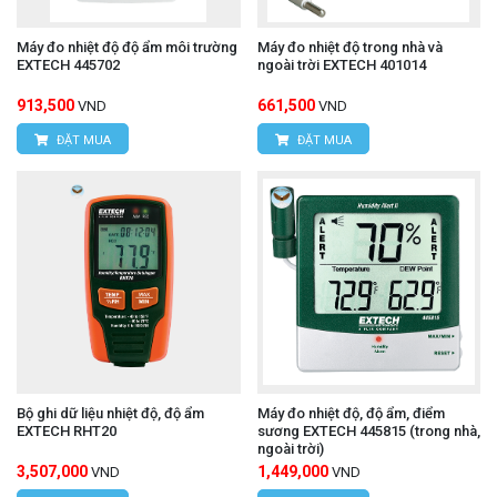
Q.Bắc Từ Liêm, TP.Hà Nội.
Máy đo nhiệt độ độ ẩm môi trường
Máy đo nhiệt độ trong nhà và
VPDG:
Số 20D, ngõ 16/28 Đỗ Xuân Hợp, P.Mỹ
EXTECH 445702
ngoài trời EXTECH 401014
Đình 1, Q.Nam Từ Liêm, TP.Hà Nội
913,500
661,500
VND
VND
Hotline: 0393.968.345 / 0976.082.395
ĐẶT MUA
ĐẶT MUA
Email:
vantien2307@gmail.com
Website:
www.hungnguyentech.vn
HÙNG NGUYÊN TECH - TP HỒ CHÍ MINH
Địa chỉ:
D7/6B đường Dương Đình Cúc, Xã Tân
Kiên, Huyện Bình Chánh, Tp.Hồ Chí Minh.
Hotline: 0934.616.395
Email:
vantien2307@gmail.com
Bộ ghi dữ liệu nhiệt độ, độ ẩm
Máy đo nhiệt độ, độ ẩm, điểm
EXTECH RHT20
sương EXTECH 445815 (trong nhà,
ngoài trời)
Website:
www.hungnguyentech.vn
3,507,000
1,449,000
VND
VND
Đồng hồ vạn năng cầm tay UNI-
Tham khảo thêm: