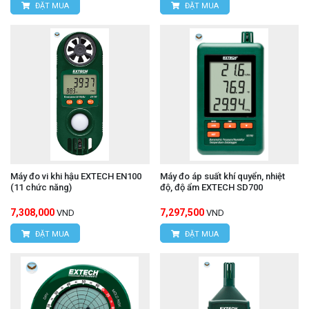
ĐẶT MUA
ĐẶT MUA
T UT33D+
Máy đo vi khi hậu EXTECH EN100
Máy đo áp suất khí quyển, nhiệt
(11 chức năng)
độ, độ ẩm EXTECH SD700
7,308,000
7,297,500
VND
VND
ĐẶT MUA
ĐẶT MUA