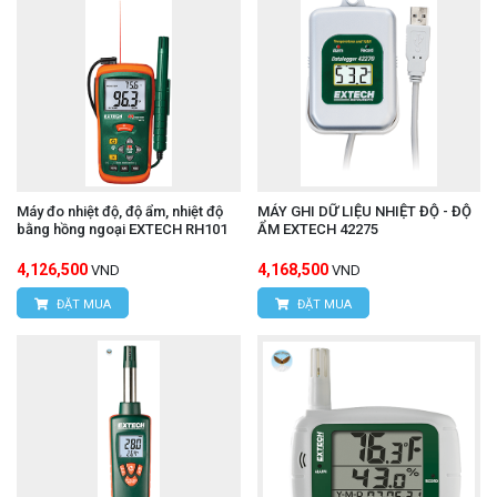
Máy đo nhiệt độ, độ ẩm, nhiệt độ
MÁY GHI DỮ LIỆU NHIỆT ĐỘ - ĐỘ
bằng hồng ngoại EXTECH RH101
ẨM EXTECH 42275
4,126,500
4,168,500
VND
VND
ĐẶT MUA
ĐẶT MUA