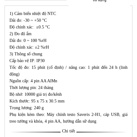
sử dụng
1) Cảm biến nhiệt độ NTC
Dải đo: -30 ~ +50 °C
Độ chính xác: ±0.5 °C
2) Đo độ ẩm
Dải đo: 0 ~ 100 %rH
Độ chính xác: ±2 %rH
3) Thông số chung
Cấp bảo vệ IP: IP30
Tốc độ đo: 15 phút (cố định) / nâng cao: 1 phút đến 24 h (linh
động)
Nguồn cấp: 4 pin AA AlMn
Thời lượng pin: 24 tháng
Bộ nhớ: 10000 giá trị đo/kênh
Kích thước: 95 x 75 x 30.5 mm
Trọng lượng: 240 g
Phụ kiện kèm theo: Máy chính testo Saveris 2-H1, cáp USB, giá
treo tường và khóa, 4 pin AA, hướng dẫn sử dụng
Chi tiết