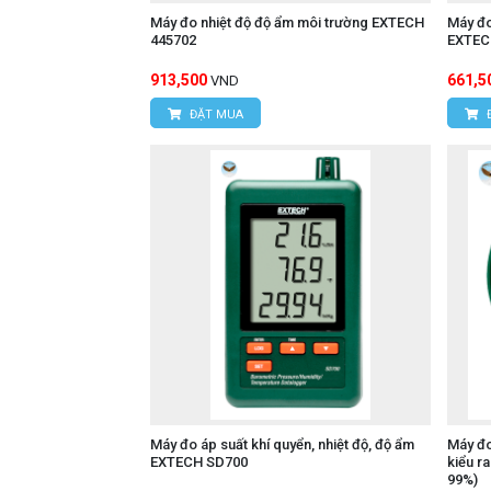
Máy đo nhiệt độ độ ẩm môi trường EXTECH
Máy đo
445702
EXTEC
913,500
661,5
VND
ĐẶT MUA
Máy đo áp suất khí quyển, nhiệt độ, độ ẩm
Máy đo
EXTECH SD700
kiểu r
99%)