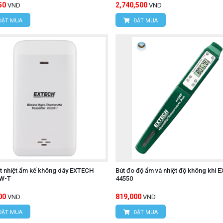
50
2,740,500
VND
VND
ĐẶT MUA
ĐẶT MUA
t nhiệt ẩm kế không dây EXTECH
Bút đo độ ẩm và nhiệt độ không khí 
W-T
44550
00
819,000
VND
VND
ĐẶT MUA
ĐẶT MUA