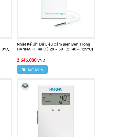
Nhiệt Kế Ghi Dữ Liệu Cảm Biến Bên Trong
.0°C,
HANNA HI148-3 (-20 ~ 60 ºC; -40 ~ 125ºC)
2,646,000
VND
ĐẶT MUA