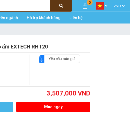
0
yên ngành
Hỗ trợ khách hàng
Liên hệ
 độ ẩm EXTECH RHT20
Yêu cầu báo giá
3,507,000
VND
Mua ngay