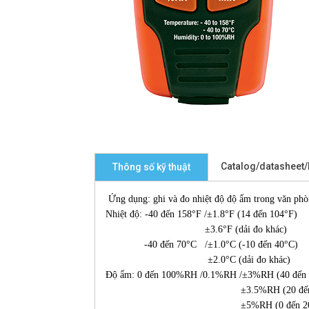
Catalog/datasheet
Thông số kỹ thuật
Ứng dụng: ghi và đo nhiệt độ độ ẩm trong văn phòn
Nhiệt độ: -40 đến 158°F /±1.8°F (14 đến 104°F)
±3.6°F (dải đo khác)
-40 đến 70°C /±1.0°C (-10 đến 40°C)
±2.0°C (dải đo khác)
Độ ẩm: 0 đến 100%RH /0.1%RH /±3%RH (40 đến
±3.5%RH (20 đến 40 & 60
±5%RH (0 đến 20 & 80 đ