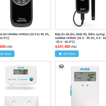
ẩm kế HANNA HI9564 (20.0 to 95.0%,
Máy đo độ ẩm, nhiệt độ, điểm sương
60.0°C)
HANNA HI9565 (20.0 - 95.0%, 0.0 - 60
-20.0 - 60.0°C)
,600
4,541,400
VND
VND
ĐẶT MUA
ĐẶT MUA