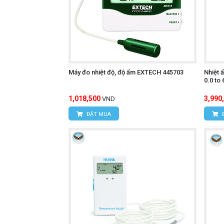
Máy đo nhiệt độ, độ ẩm EXTECH 445703
Nhiệt 
0.0 to 
1,018,500
3,990
VND
ĐẶT MUA