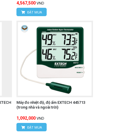
4,567,500
VND
ĐẶT MUA
EXTECH
Máy đo nhiệt độ, độ ẩm EXTECH 445713
(trong nhà và ngoài trời)
1,092,000
VND
ĐẶT MUA