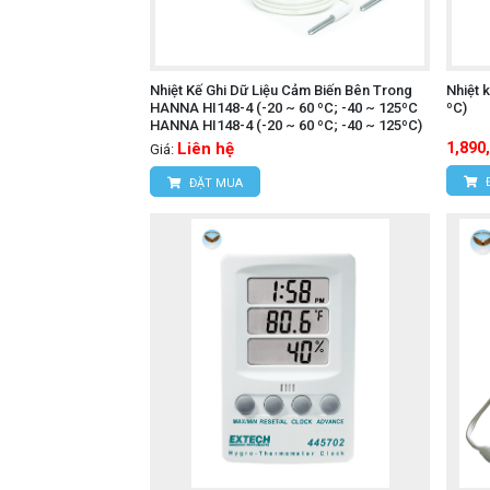
Nhiệt Kế Ghi Dữ Liệu Cảm Biến Bên Trong
Nhiệt 
HANNA HI148-4 (-20 ~ 60 ºC; -40 ~ 125ºC
ºC)
HANNA HI148-4 (-20 ~ 60 ºC; -40 ~ 125ºC)
Liên hệ
1,890
Giá:
ĐẶT MUA