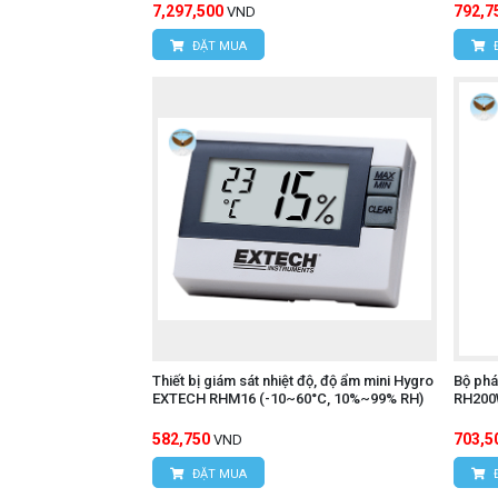
7,297,500
792,7
VND
ĐẶT MUA
Thiết bị giám sát nhiệt độ, độ ẩm mini Hygro
Bộ phá
EXTECH RHM16 (-10~60°C, 10%~99% RH)
RH200
582,750
703,5
VND
ĐẶT MUA