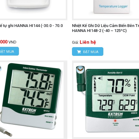
kế tự ghi HANNA HI144 (-30.0 - 70.0
Nhiệt Kế Ghi Dữ Liệu Cảm Biến Bên T
HANNA HI148-2 (-40 ~ 125ºC)
,000
Liên hệ
VND
Giá:
ĐẶT MUA
ĐẶT MUA