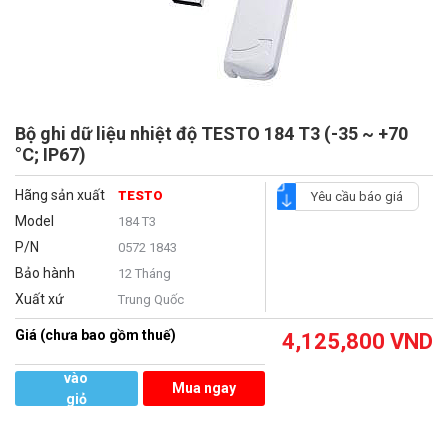
Bộ ghi dữ liệu nhiệt độ TESTO 184 T3 (-35 ~ +70
°C; IP67)
Hãng sản xuất
TESTO
Yêu cầu báo giá
Model
184 T3
P/N
0572 1843
Bảo hành
12 Tháng
Xuất xứ
Trung Quốc
Giá (chưa bao gồm thuế)
4,125,800
VND
Thêm
vào
Mua ngay
giỏ
hàng