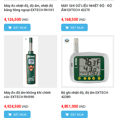
Máy đo nhiệt độ, độ ẩm, nhiệt độ
MÁY GHI DỮ LIỆU NHIỆT ĐỘ - ĐỘ
bằng hồng ngoại EXTECH RH101
ẨM EXTECH 42275
4,126,500
4,168,500
VND
VND
ĐẶT MUA
ĐẶT MUA
Máy đo độ ẩm không khí chính
Bộ ghi nhiệt độ, độ ẩm EXTECH
xác EXTECH RH390
42280
4,924,500
4,851,000
VND
VND
ĐẶT MUA
ĐẶT MUA