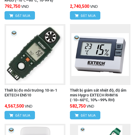
RH35 (-10℃~60°C, 10-99%)
Website:
www.hungnguyentech.vn
792,750
2,740,500
VND
VND
HÙNG NGUYÊN TECH - TP HỒ CHÍ MINH
ĐẶT MUA
ĐẶT MUA
Địa chỉ:
D7/6B đường Dương Đình Cúc, Xã Tân
Kiên, Huyện Bình Chánh, Tp.Hồ Chí Minh.
Hotline: 0934.616.395
Email:
vantien2307@gmail.com
Website:
www.hungnguyentech.vn
Camera nhiệt độ UNI-T
Tham khảo thêm:
UTi712S
Thiết bị đo môi trường 10-in-1
Thiết bị giám sát nhiệt độ, độ ẩm
EXTECH EN510
mini Hygro EXTECH RHM16
(-10~60°C, 10%~99% RH)
4,567,500
582,750
VND
VND
ĐẶT MUA
ĐẶT MUA