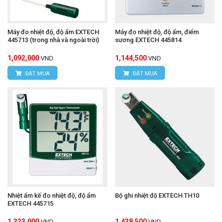
Máy đo nhiệt độ, độ ẩm EXTECH
Máy đo nhiệt độ, độ ẩm, điểm
445713 (trong nhà và ngoài trời)
sương EXTECH 445814
1,092,000
1,144,500
VND
VND
ĐẶT MUA
ĐẶT MUA
Nhiệt ẩm kế đo nhiệt độ, độ ẩm
Bộ ghi nhiệt độ EXTECH TH10
EXTECH 445715
1,323,000
1,438,500
VND
VND