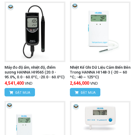
trường khắc nghiệt.
Màn hình LCD:
Hiển thị các giá trị đo hiện tại,
giá trị min/max, giá trị giới hạn và thời lượng pin
còn lại.
Phần mềm ComSoft:
Phần mềm miễn phí đi
kèm giúp người dùng dễ dàng cấu hình, đọc và
Máy đo độ ẩm, nhiệt độ, điểm
Nhiệt Kế Ghi Dữ Liệu Cảm Biến Bên
phân tích dữ liệu.
sương HANNA HI9565 (20.0 -
Trong HANNA HI148-3 (-20 ~ 60
95.0%, 0.0 - 60.0°C, -20.0 - 60.0°C)
ºC; -40 ~ 125ºC)
4,541,400
2,646,000
Ứng dụng phổ biến
VND
VND
ĐẶT MUA
ĐẶT MUA
Giám sát nhiệt độ trong kho lạnh:
Đảm bảo
thực phẩm và hàng hóa được bảo quản đúng
cách.
Kiểm tra nhiệt độ trong quá trình sản xuất
: