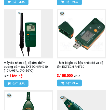
ĐẶT MUA
ĐẶT MUA
Máy đo nhiệt độ, độ ẩm, điểm
Thiết bị ghi dữ liệu nhiệt độ và độ
sương cầm tay EXTECH RH210
ẩm EXTECH RHT30
(10%-95%, 0℃-50°C)
Liên hệ
3,108,000
VND
Giá:
ĐẶT MUA
ĐẶT MUA