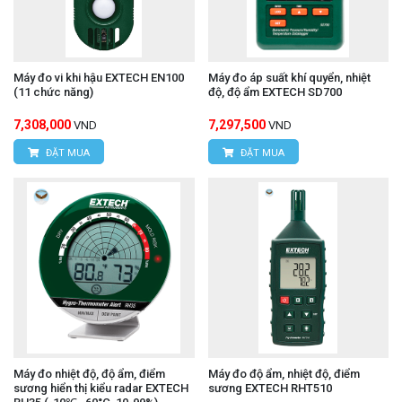
bộ ghi dữ liệu nhiệt độ TESTO 184
được
T3
chính hãng, quý khách hãy liên hệ trực tiếp với
Máy đo vi khi hậu EXTECH EN100
Máy đo áp suất khí quyển, nhiệt
chúng tôi:
(11 chức năng)
độ, độ ẩm EXTECH SD700
CÔNG TY TNHH THIẾT BỊ VÀ CÔNG NGHỆ
7,308,000
7,297,500
VND
VND
HÙNG NGUYÊN
ĐẶT MUA
ĐẶT MUA
HÙNG NGUYÊN TECH - HÀ NỘI
Địa chỉ:
Số 15, ngõ 85 Tân Xuân, P.Xuân Đỉnh,
Q.Bắc Từ Liêm, TP.Hà Nội.
VPDG:
Số 20D, ngõ 16/28 Đỗ Xuân Hợp, P.Mỹ
Đình 1, Q.Nam Từ Liêm, TP.Hà Nội
Hotline: 0393.968.345 / 0976.082.395
Máy đo nhiệt độ, độ ẩm, điểm
Máy đo độ ẩm, nhiệt độ, điểm
Email:
vantien2307@gmail.com
sương hiển thị kiểu radar EXTECH
sương EXTECH RHT510