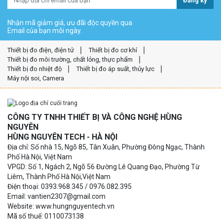
Đăng ký
Nhận mã giảm giá, ưu đãi độc quyền qua
Email của bạn mỗi ngày.
Thiết bị đo điện, điện tử
Thiết bị đo cơ khí
Thiết bị đo môi trường, chất lỏng, thực phẩm
Thiết bị đo nhiệt độ
Thiết bị đo áp suất, thủy lực
Máy nội soi, Camera
CÔNG TY TNHH THIẾT BỊ VÀ CÔNG NGHỆ HÙNG
NGUYÊN
HÙNG NGUYÊN TECH - HÀ NỘI
Địa chỉ: Số nhà 15, Ngõ 85, Tân Xuân, Phường Đông Ngạc, Thành
Phố Hà Nội, Việt Nam
VPGD: Số 1, Ngách 2, Ngõ 56 Đường Lê Quang Đạo, Phường Từ
Liêm, Thành Phố Hà Nội,Việt Nam
Điện thoại: 0393.968.345 / 0976.082.395
Email: vantien2307@gmail.com
Website: www.hungnguyentech.vn
Mã số thuế: 0110073138