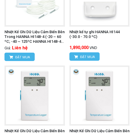
Theo dõi và ghi lại nhiệt độ để đảm bảo chất
lượng sản phẩm.
Giám sát nhiệt độ trong phòng thí nghiệm
:
Nhiệt Kế Ghi Dữ Liệu Cảm Biến Bên
Nhiệt kế tự ghi HANNA HI144
Trong HANNA HI148-4 (-20 ~ 60
(-30.0 - 70.0 ºC)
Đảm bảo môi trường thí nghiệm ổn định.
ºC; -40 ~ 125ºC HANNA HI148-4
(-20 ~ 60 ºC; -40 ~ 125ºC)
Liên hệ
1,890,000
VND
Giá:
Kiểm tra nhiệt độ trong vận chuyển:
Theo dõi
ĐẶT MUA
ĐẶT MUA
nhiệt độ của hàng hóa trong quá trình vận chuyển
để đảm bảo chất lượng.
Lợi ích khi sử dụng TESTO 184 T3
Đảm bảo chất lượng sản phẩm
: Kiểm soát nhiệt
độ giúp đảm bảo chất lượng và an toàn của sản
phẩm.
Tuân thủ quy định:
Đáp ứng các tiêu chuẩn về
Nhiệt Kế Ghi Dữ Liệu Cảm Biến Bên
Nhiệt Kế Ghi Dữ Liệu Cảm Biến Bên