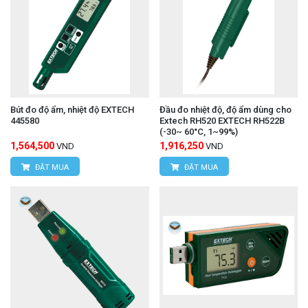
Bút đo độ ẩm, nhiệt độ EXTECH
Đầu đo nhiệt độ, độ ẩm dùng cho
445580
Extech RH520 EXTECH RH522B
(-30~ 60°C, 1~99%)
1,564,500
1,916,250
VND
VND
ĐẶT MUA
ĐẶT MUA