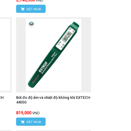
2,740,500
VND
ĐẶT MUA
CH
Bút đo độ ẩm và nhiệt độ không khí EXTECH
44550
819,000
VND
ĐẶT MUA