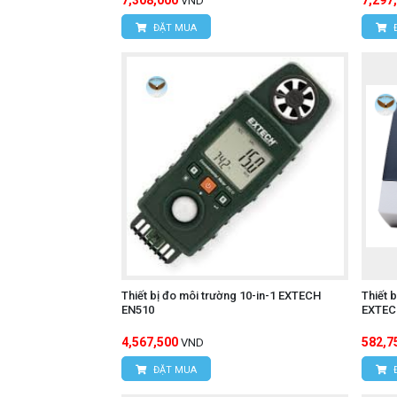
7,308,000
7,297
VND
Hotline: 0393.968.345 / 0976.082.3
ĐẶT MUA
Email:
vantien2307@gmail.com
Website:
www.hungnguyentech.vn
HÙNG NGUYÊN TECH - TP HỒ CH
Địa chỉ:
D7/6B đường Dương Đình C
Hotline: 0934.616.395
Email:
vantien2307@gmail.com
Website:
www.hungnguyentech.vn
Đồng hồ vạn năng 
Tham khảo thêm:
Thiết bị đo môi trường 10-in-1 EXTECH
Thiết 
EN510
EXTEC
4,567,500
582,7
VND
ĐẶT MUA