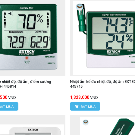
 nhiệt độ, độ ẩm, điểm sương
Nhiệt ẩm kế đo nhiệt độ, độ ẩm EXT
H 445814
445715
,500
1,323,000
VND
VND
ĐẶT MUA
ĐẶT MUA