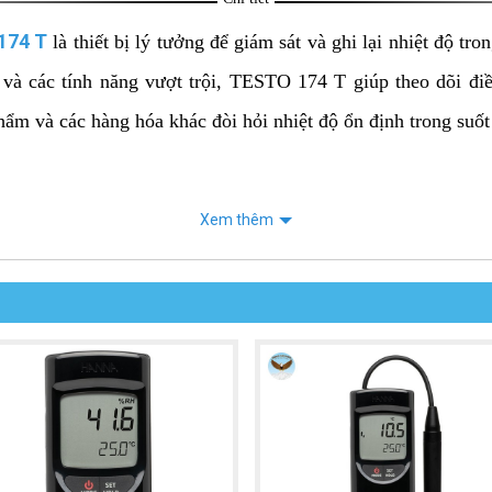
 174 T
là thiết bị lý tưởng để giám sát và ghi lại nhiệt độ t
, và các tính năng vượt trội, TESTO 174 T giúp theo dõi đi
 và các hàng hóa khác đòi hỏi nhiệt độ ổn định trong suốt 
i độ chính xác ±0.5 °C trong toàn dải đo, giúp bạn theo dõ
Xem thêm
bị khỏi bụi và nước, rất phù hợp cho các ứng dụng ngoài trời
 giám sát một chỉ tiêu nhiệt độ duy nhất một cách hiệu quả.
n đo từ 1 phút đến 24 giờ, giúp bạn điều chỉnh tần suất ghi 
iện lợi và dễ dàng thay thế khi cần thiết.
 liên tục trong 500 ngày, giúp bạn tiết kiệm chi phí bảo trì