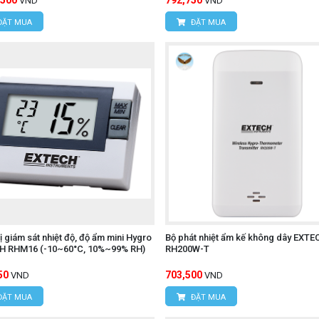
,500
792,750
VND
VND
95
ĐẶT MUA
ĐẶT MUA
Í MINH
úc, Xã Tân Kiên, Huyện Bình Chánh, Tp.Hồ Chí Minh.
cầm tay UNI-T UT33D+
bị giám sát nhiệt độ, độ ẩm mini Hygro
Bộ phát nhiệt ẩm kế không dây EXTE
H RHM16 (-10~60°C, 10%~99% RH)
RH200W-T
50
703,500
VND
VND
ĐẶT MUA
ĐẶT MUA