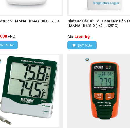
 cho việc bảo trì thiết bị.
16,000 giá trị đo, bạn sẽ không lo thiếu bộ nhớ trong suốt qu
kế tự ghi HANNA HI144 (-30.0 - 70.0
Nhiệt Kế Ghi Dữ Liệu Cảm Biến Bên T
HANNA HI148-2 (-40 ~ 125ºC)
 ngoại UNI-T UT301C+
,000
Liên hệ
VND
Giá:
ĐẶT MUA
ĐẶT MUA
TESTO 174 T rất phù hợp để theo dõi nhiệt độ trong các kh
hực phẩm đông lạnh, giúp đảm bảo chất lượng và an toàn th
eo dõi nhiệt độ trong kho bảo quản thuốc, vắc-xin, và các
ẩn.
iệt độ: TESTO 174 T cũng được sử dụng rộng rãi trong cá
rong các phòng thí nghiệm, và các môi trường cần kiểm soát nhi
giám sát nhiệt độ chính xác giúp ngăn ngừa các rủi ro hư 