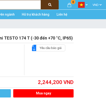
0
yên ngành
Hỗ trợ khách hàng
Liên hệ
ini TESTO 174 T (-30 đến +70 °C, IP65)
Yêu cầu báo giá
2,244,200
VND
Mua ngay