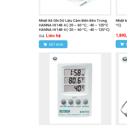
pin, giúp tiết kiệm chi phí và công sức
Bộ Nhớ Lớn: Với khả năng lưu trữ tới 
Nhiệt Kế Ghi Dữ Liệu Cảm Biến Bên Trong
Nhiệt 
HANNA HI148-4 (-20 ~ 60 ºC; -40 ~ 125ºC
ºC)
Máy đo nhiệt độ hồng
Tìm hiểu thêm:
HANNA HI148-4 (-20 ~ 60 ºC; -40 ~ 125ºC)
Liên hệ
1,890
Giá:
Ứng Dụng
ĐẶT MUA
Giám sát trong bảo quản thực phẩm: 
vận chuyển thực phẩm tươi sống và t
Giám sát trong ngành dược phẩm: Th
các điều kiện bảo quản đúng tiêu chu
Ứng dụng khác yêu cầu kiểm soát nh
thiết bị điện tử, giám sát nhiệt độ t
Lợi Ích Khi Sử Dụng
Đảm bảo chất lượng sản phẩm: Việc 