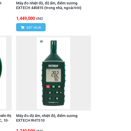
H
Máy đo nhiệt độ, độ ẩm, điểm sương
EXTECH 445815 (trong nhà, ngoài trời)
1,449,000
VND
n sẽ không phải thay pin hoặc lo lắng về
ĐẶT MUA
 chóng làm quen và triển khai bộ ghi dữ
môi trường yêu cầu kiểm soát chất lượng
p bảo vệ các sản phẩm nhạy cảm và tiết
iển thị
Máy đo độ ẩm, nhiệt độ, điểm sương
, 10-
EXTECH RHT510