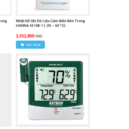
á trình giám sát và ghi dữ liệu.
rong
Nhiệt Kế Ghi Dữ Liệu Cảm Biến Bên Trong
HANNA HI148-1 (-20 ~ 60 ºC)
2,332,800
VND
ĐẶT MUA
o lạnh, kho đông, hoặc trong quá trình
ực phẩm.
 sản phẩm dược phẩm khác, giúp đảm bảo
c ngành công nghiệp khác như bảo quản
ệt độ chặt chẽ.
hỏng do thay đổi nhiệt độ, bảo vệ chất