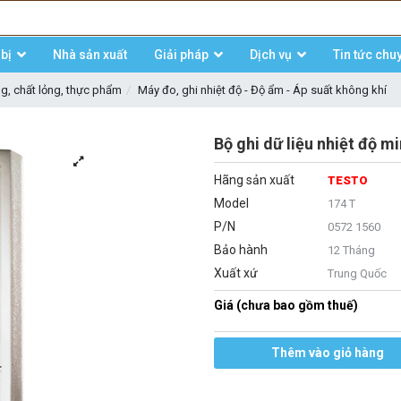
bị
Nhà sản xuất
Giải pháp
Dịch vụ
Tin tức chu
ng, chất lỏng, thực phẩm
Máy đo, ghi nhiệt độ - Độ ẩm - Áp suất không khí
Bộ ghi dữ liệu nhiệt độ m
Hãng sản xuất
TESTO
Model
174 T
P/N
0572 1560
Bảo hành
12 Tháng
Xuất xứ
Trung Quốc
Giá (chưa bao gồm thuế)
Thêm vào giỏ hàng