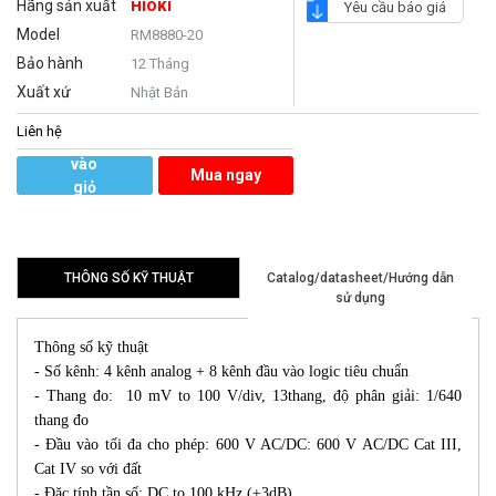
Hãng sản xuất
HIOKI
Yêu cầu báo giá
Model
RM8880-20
Bảo hành
12 Tháng
Xuất xứ
Nhật Bản
Liên hệ
Thêm
vào
Mua ngay
giỏ
hàng
THÔNG SỐ KỸ THUẬT
Catalog/datasheet/Hướng dẫn
sử dụng
Thông số kỹ thuật
- Số kênh: 4 kênh analog + 8 kênh đầu vào logic tiêu chuẩn
- Thang đo: 10 mV to 100 V/div, 13thang, độ phân giải: 1/640
thang đo
- Đầu vào tối đa cho phép: 600 V AC/DC: 600 V AC/DC Cat III,
Cat IV so với đất
- Đặc tính tần số: DC to 100 kHz (±3dB)