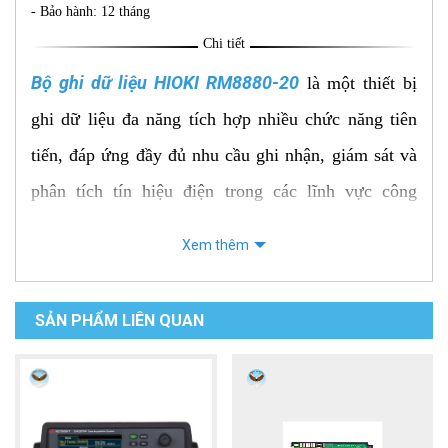
- Bảo hành: 12 tháng
Chi tiết
Bộ ghi dữ liệu HIOKI RM8880-20
là một thiết bị
ghi dữ liệu đa năng tích hợp nhiều chức năng tiên
tiến, đáp ứng đầy đủ nhu cầu ghi nhận, giám sát và
phân tích tín hiệu điện trong các lĩnh vực công
nghiệp, nghiên cứu và bảo trì hệ thống điện. Sở hữu
Xem thêm
thiết kế nhỏ gọn, bộ nhớ lớn và khả năng đo tốc độ
cao, RM8880-20 là giải pháp tối ưu cho các kỹ sư
SẢN PHẨM LIÊN QUAN
cần xử lý tín hiệu phức tạp một cách chính xác và
hiệu quả.