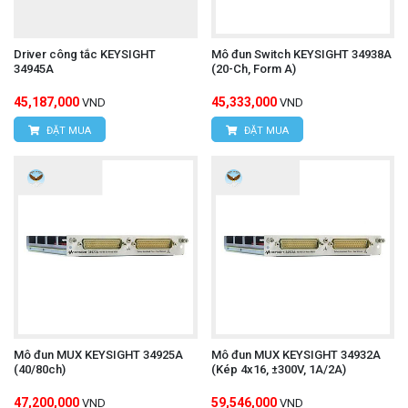
Driver công tắc KEYSIGHT
Mô đun Switch KEYSIGHT 34938A
34945A
(20-Ch, Form A)
45,187,000
45,333,000
VND
VND
ĐẶT MUA
ĐẶT MUA
Mô đun MUX KEYSIGHT 34925A
Mô đun MUX KEYSIGHT 34932A
(40/80ch)
(Kép 4x16, ±300V, 1A/2A)
47,200,000
59,546,000
VND
VND