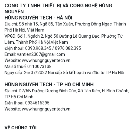
CÔNG TY TNHH THIẾT BỊ VÀ CÔNG NGHỆ HÙNG
NGUYÊN
HÙNG NGUYÊN TECH - HÀ NỘI
Địa chỉ: Số nhà 15, Ngõ 85, Tân Xuân, Phường Đông Ngạc, Thành
Phố Hà Nội, Việt Nam
VPGD: Số 1, Ngách 2, Ngõ 56 Đường Lê Quang Đạo, Phường Từ
Liêm, Thành Phố Hà Nội,Việt Nam
Điện thoại: 0393.968.345 / 0976.082.395
Email: vantien2307@gmail.com
Website: www.hungnguyentech.vn
Mã số thuế: 0110073138
Ngày cấp: 26/07/2022 Nơi cấp Sở kế hoạch và đầu tư TP Hà Nội
HÙNG NGUYÊN TECH - TP HỒ CHÍ MINH
Địa chỉ: D7/6B Đường Dương Đình Cúc, Xã Tân Kiên, H. Bình Chánh,
TP Hồ Chí Minh
Điện thoại: 0934616395
Website: www.hungnguyentech.vn
VỀ CHÚNG TÔI