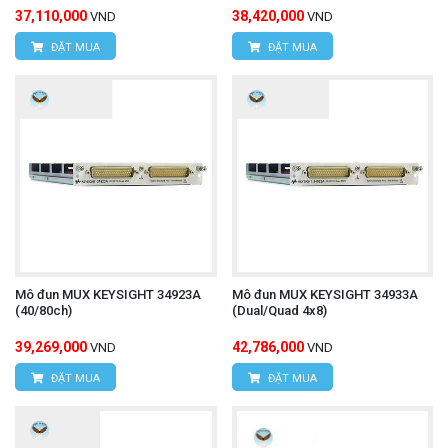
37,110,000
Đồng hồ vạn năng FLUKE 113
38,420,000
Tham khảo thêm:
VND
VND
ĐẶT MUA
ĐẶT MUA
Mô đun MUX KEYSIGHT 34923A
Mô đun MUX KEYSIGHT 34933A
(40/80ch)
(Dual/Quad 4x8)
39,269,000
42,786,000
VND
VND
ĐẶT MUA
ĐẶT MUA