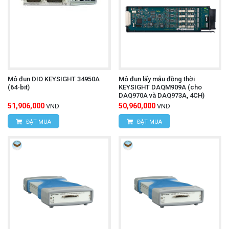
Mô đun DIO KEYSIGHT 34950A
Mô đun lấy mẫu đồng thời
(64-bit)
KEYSIGHT DAQM909A (cho
DAQ970A và DAQ973A, 4CH)
51,906,000
50,960,000
VND
VND
ĐẶT MUA
ĐẶT MUA