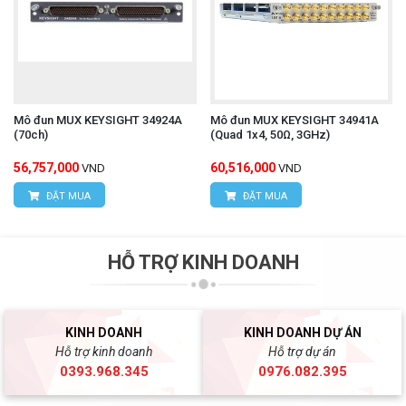
Mô đun MUX KEYSIGHT 34924A
Mô đun MUX KEYSIGHT 34941A
(70ch)
(Quad 1x4, 50Ω, 3GHz)
56,757,000
60,516,000
VND
VND
ĐẶT MUA
ĐẶT MUA
HỖ TRỢ KINH DOANH
KINH DOANH
KINH DOANH DỰ ÁN
Hỗ trợ kinh doanh
Hỗ trợ dự án
0393.968.345
0976.082.395