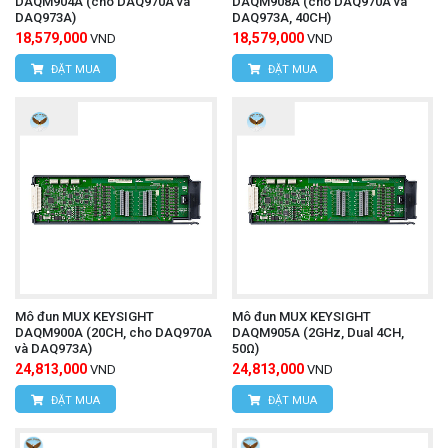
DAQM904A (cho DAQ970A và
DAQM908A (cho DAQ970A và
DAQ973A)
DAQ973A, 40CH)
18,579,000
18,579,000
VND
VND
Đồng hồ vạn năng FLUKE 179
Tìm hiểu thêm:
ĐẶT MUA
ĐẶT MUA
Phụ kiện đi kèm
Bao gồm: Sạc adapter, hộp pin, dây đeo, cáp
USB, phần mềm ứng dụng, hướng dẫn sử dụng
và hộp đựng.
Mô đun MUX KEYSIGHT
Mô đun MUX KEYSIGHT
Bảo hành chính hãng
DAQM900A (20CH, cho DAQ970A
DAQM905A (2GHz, Dual 4CH,
và DAQ973A)
50Ω)
24,813,000
24,813,000
VND
VND
ĐẶT MUA
ĐẶT MUA
Sản phẩm được bảo hành
12 tháng
, cam kết chất
lượng và dịch vụ hỗ trợ kỹ thuật sau bán hàng.