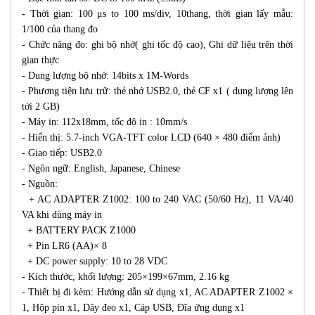
- Thời gian: 100 μs to 100 ms/div, 10thang, thời gian lấy mẫu:
1/100 của thang đo
- Chức năng đo: ghi bộ nhớ( ghi tốc độ cao), Ghi dữ liệu trên thời
gian thực
- Dung lượng bộ nhớ: 14bits x 1M-Words
- Phương tiện lưu trữ: thẻ nhớ USB2.0, thẻ CF x1 ( dung lượng lên
tới 2 GB)
- Máy in: 112x18mm, tốc độ in : 10mm/s
- Hiển thị: 5.7-inch VGA-TFT color LCD (640 × 480 điểm ảnh)
- Giao tiếp: USB2.0
- Ngôn ngữ: English, Japanese, Chinese
- Nguồn:
+ AC ADAPTER Z1002: 100 to 240 VAC (50/60 Hz), 11 VA/40
VA khi dùng máy in
+ BATTERY PACK Z1000
+ Pin LR6 (AA)× 8
+ DC power supply: 10 to 28 VDC
- Kích thước, khối lượng: 205×199×67mm, 2.16 kg
- Thiết bị đi kèm: Hướng dẫn sử dụng x1, AC ADAPTER Z1002 ×
1, Hộp pin x1, Dây đeo x1, Cáp USB, Đĩa ứng dụng x1