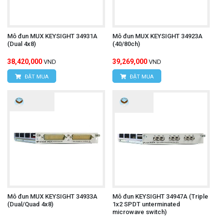
Mô đun MUX KEYSIGHT 34931A
Mô đun MUX KEYSIGHT 34923A
(Dual 4x8)
(40/80ch)
38,420,000
39,269,000
VND
VND
ĐẶT MUA
ĐẶT MUA
Mô đun MUX KEYSIGHT 34933A
Mô đun KEYSIGHT 34947A (Triple
(Dual/Quad 4x8)
1x2 SPDT unterminated
microwave switch)