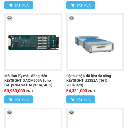
ĐẶT MUA
ĐẶT MUA
Mô đun lấy mẫu đồng thời
Bộ thu thập dữ liệu đa năng
KEYSIGHT DAQM909A (cho
KEYSIGHT U2352A (16 Ch;
DAQ970A và DAQ973A, 4CH)
250kSa/s)
50,960,000
54,331,000
VND
VND
ĐẶT MUA
ĐẶT MUA