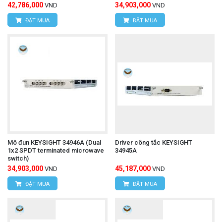
42,786,000
34,903,000
VND
VND
ĐẶT MUA
ĐẶT MUA
Mô đun KEYSIGHT 34946A (Dual
Driver công tắc KEYSIGHT
1x2 SPDT terminated microwave
34945A
switch)
34,903,000
45,187,000
VND
VND
ĐẶT MUA
ĐẶT MUA