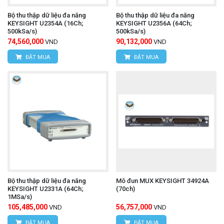
Bộ thu thập dữ liệu đa năng
Bộ thu thập dữ liệu đa năng
KEYSIGHT U2354A (16Ch;
KEYSIGHT U2356A (64Ch;
500kSa/s)
500kSa/s)
74,560,000
90,132,000
VND
VND
ĐẶT MUA
ĐẶT MUA
Bộ thu thập dữ liệu đa năng
Mô đun MUX KEYSIGHT 34924A
KEYSIGHT U2331A (64Ch;
(70ch)
1MSa/s)
105,485,000
56,757,000
VND
VND
ĐẶT MUA
ĐẶT MUA