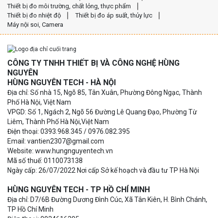
Thiết bị đo môi trường, chất lỏng, thực phẩm
Thiết bị đo nhiệt độ
Thiết bị đo áp suất, thủy lực
Máy nội soi, Camera
CÔNG TY TNHH THIẾT BỊ VÀ CÔNG NGHỆ HÙNG
NGUYÊN
HÙNG NGUYÊN TECH - HÀ NỘI
Địa chỉ: Số nhà 15, Ngõ 85, Tân Xuân, Phường Đông Ngạc, Thành
Phố Hà Nội, Việt Nam
VPGD: Số 1, Ngách 2, Ngõ 56 Đường Lê Quang Đạo, Phường Từ
Liêm, Thành Phố Hà Nội,Việt Nam
Điện thoại: 0393.968.345 / 0976.082.395
Email: vantien2307@gmail.com
Website: www.hungnguyentech.vn
Mã số thuế: 0110073138
Ngày cấp: 26/07/2022 Nơi cấp Sở kế hoạch và đầu tư TP Hà Nội
HÙNG NGUYÊN TECH - TP HỒ CHÍ MINH
Địa chỉ: D7/6B Đường Dương Đình Cúc, Xã Tân Kiên, H. Bình Chánh,
TP Hồ Chí Minh