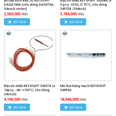
Bộ mặt bích kép 2U KEYSIGHT
Đầu đo nhiệt KEYSIGHT 34308A (x
DAQA190A (cho dòng DAQ970A,
5 pcs, 10 kΩ, 0-75°C, cho dòng
34xxxA series)
34970A /344xxA)
2,060,000
3,784,000
VND
VND
ĐẶT MUA
ĐẶT MUA
Đầu đo nhiệt KEYSIGHT 34307A (x
Mô đun bảng mạch KEYSIGHT
10pcs, -40~+750°C, cho dòng
34959A
34xxxA)
4,196,000
18,046,000
VND
VND
ĐẶT MUA
ĐẶT MUA