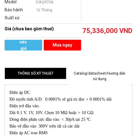
Model
DAQ973A
Bảo hành
12 Tháng
Xuất xứ
Giá (chưa bao gồm thuế)
75,336,000
VND
Thêm
vào
Mua ngay
giỏ
hàng
THÔNG SỐ KỸ THUẬT
Catalog/datasheet/Hướng dẫn
sử dụng
Điện áp DC
Độ tuyến tính A/D: 0.0001% of giá trị đọc + 0.0001% dải
Điện trở đầu vào:
Dải 0.1 V, 1V, 10V. Chọn 10 MΩ hoặc > 10 GΩ
Dòng điện phân cực đầu vào: < 30pA tại 25 ºC
Bảo vệ đầu vào: 300V trên tất cả các dải
Điện áp AC true RMS