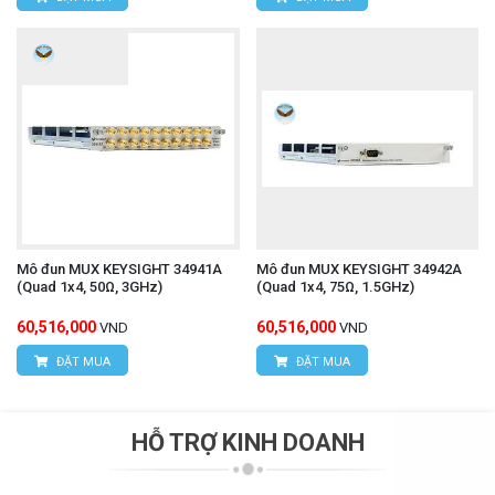
Mô đun MUX KEYSIGHT 34941A
Mô đun MUX KEYSIGHT 34942A
(Quad 1x4, 50Ω, 3GHz)
(Quad 1x4, 75Ω, 1.5GHz)
60,516,000
60,516,000
VND
VND
ĐẶT MUA
ĐẶT MUA
HỖ TRỢ KINH DOANH