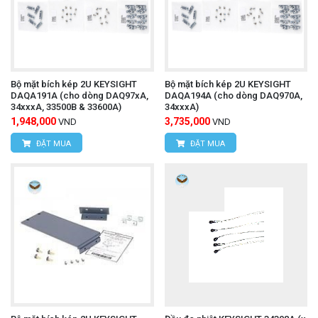
Bộ mặt bích kép 2U KEYSIGHT
Bộ mặt bích kép 2U KEYSIGHT
DAQA191A (cho dòng DAQ97xA,
DAQA194A (cho dòng DAQ970A,
34xxxA, 33500B & 33600A)
34xxxA)
1,948,000
3,735,000
VND
VND
ĐẶT MUA
ĐẶT MUA