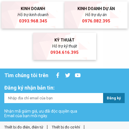
KINH DOANH
KINH DOANH DỰ ÁN
Hỗ trợ kinh doanh
Hỗ trợ dự án
0393.968.345
0976.082.395
KỸ THUẬT
Hỗ trợ kỹ thuật
0934.616.395
Tìm chúng tôi trên
Đăng ký nhận bản tin:
Đăng ký
Nhận mã giảm giá, ưu đãi độc quyền qua
Email của bạn mỗi ngày.
Thiết bị đo điện, điện tử
Thiết bị đo cơ khí