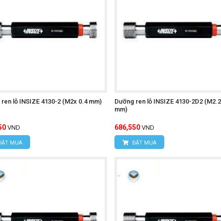
ren lỗ INSIZE 4130-2 (M2x 0.4 mm)
Dưỡng ren lỗ INSIZE 4130-2D2 (M2.2
mm)
50
686,550
VND
VND
ĐẶT MUA
ĐẶT MUA