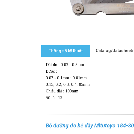
Catalog/datasheet
Thông số kỹ thuật
Dải đo : 0.03 - 0.5mm
Bước :
0.03 - 0.1mm : 0.01mm
0.15, 0.2, 0.3, 0.4, 05mm
Chiều dài : 100mm
Số lá : 13
Bộ dưỡng đo bề dày Mitutoyo 184-3