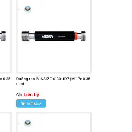
x 0.35
Dưỡng ren lỗ INSIZE 4130-1D7 (M1.7x 0.35
mm)
Liên hệ
Giá:
ĐẶT MUA