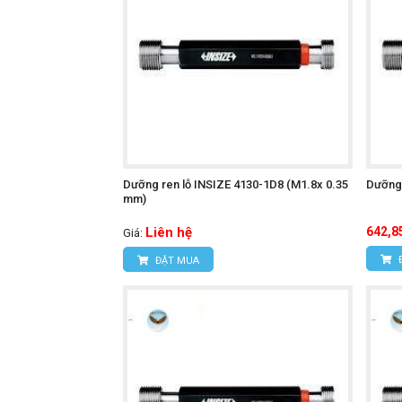
Dưỡng ren lỗ INSIZE 4130-1D8 (M1.8x 0.35
Dưỡng 
mm)
Liên hệ
642,8
Giá:
ĐẶT MUA