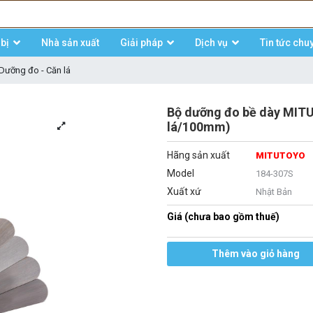
bị
Nhà sản xuất
Giải pháp
Dịch vụ
Tin tức chu
Dưỡng đo - Căn lá
Bộ dưỡng đo bề dày MIT
lá/100mm)
Hãng sản xuất
MITUTOYO
Model
184-307S
Xuất xứ
Nhật Bản
Giá (chưa bao gồm thuế)
Thêm vào giỏ hàng