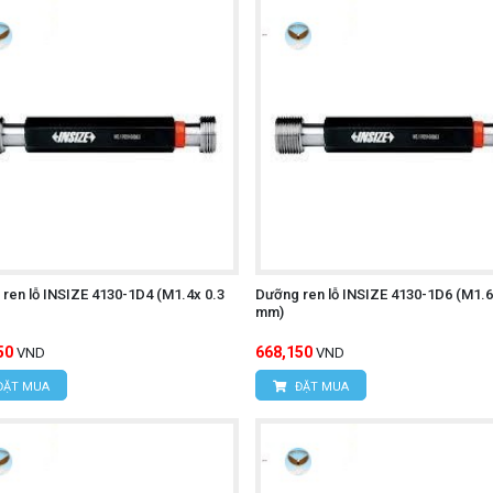
Í MINH
c, Xã Tân Kiên, Huyện Bình Chánh, TP. Hồ Chí Minh.
ời UNI-T UT673PV
ren lỗ INSIZE 4130-1D4 (M1.4x 0.3
Dưỡng ren lỗ INSIZE 4130-1D6 (M1.6
mm)
50
668,150
VND
VND
ĐẶT MUA
ĐẶT MUA