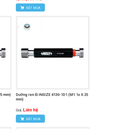
ĐẶT MUA
u lá lại với nhau (cộng tổng độ dày) để
 xác tuyệt đối trong các phép đo khe hở
25 mm)
Dưỡng ren lỗ INSIZE 4130-1D1 (M1.1x 0.25
mm)
Liên hệ
Giá:
ĐẶT MUA