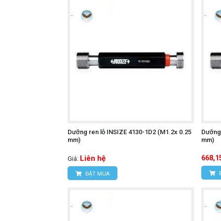
Website:
www.hungnguyentech.vn
HÙNG NGUYÊN TECH - TP HỒ CH
Địa chỉ:
D7/6B đường Dương Đình Cú
Hotline: 0934.616.395
Email:
vantien2307@gmail.com
Website:
www.hungnguyentech.vn
Máy đo năng lượng mặt tr
Xem thêm:
Dưỡng ren lỗ INSIZE 4130-1D2 (M1.2x 0.25
Dưỡng 
mm)
mm)
Liên hệ
668,1
Giá:
ĐẶT MUA