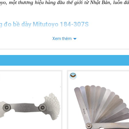
oyo, một thương hiệu hàng đầu thế giới từ Nhật Bản, luôn đ
ng đo bề dày Mitutoyo 184-307S
Xem thêm
Đây là một dải đo rất tinh vi, chuyên dụng cho các khe hở s
ày khác nhau.
y cụ thể là: 0.03, 0.04, 0.05, 0.06, 0.07, 0.08, 0.09, 0.10, 0
sản xuất với độ chính xác cao, tuân thủ các tiêu chuẩn ng
.003mm
.004mm