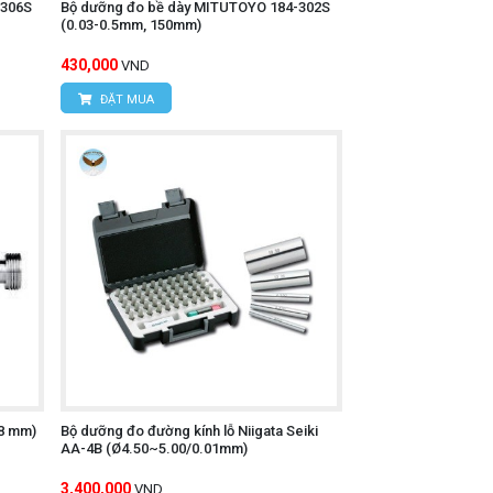
-306S
Bộ dưỡng đo bề dày MITUTOYO 184-302S
(0.03-0.5mm, 150mm)
430,000
VND
ĐẶT MUA
ầu độ chính xác cao như động cơ, hộp số,
cơ.
.
.8 mm)
Bộ dưỡng đo đường kính lỗ Niigata Seiki
AA-4B (Ø4.50~5.00/0.01mm)
ủa các lá) nào có thể đi vào khe hở một
3,400,000
VND