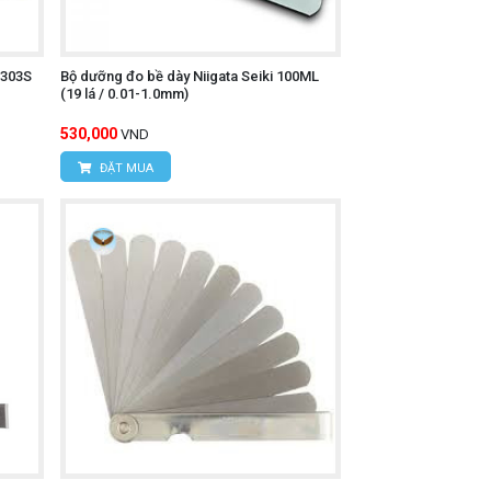
-303S
Bộ dưỡng đo bề dày Niigata Seiki 100ML
(19 lá / 0.01-1.0mm)
530,000
VND
c khó vươn tới.
ĐẶT MUA
hống mài mòn và chịu được điều kiện làm
 thiết.
 chúng gọn gàng và tránh bị mất.