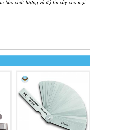
ảm bảo chất lượng và độ tin cậy cho mọi
iêu nhỏ.
.20, 0.30, 0.40, 0.50 mm.
hiêm ngặt. Dung sai của từng lá sẽ khác