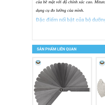
của bề mặt với độ chính xác cao. Mitut
dụng cụ đo lường của mình.
Đặc điểm nổi bật của bộ dưỡ
Dải đo và số lượng lá:
Phạm vi đo: Từ 0.03 mm đến 0.5 mm. 
Số lượng lá: Gồm 13 lá với các độ d
SẢN PHẨM LIÊN QUAN
Thành phần độ dày lá: Các lá có độ dà
Độ chính xác:
Là sản phẩm của Mitutoyo, mỗi lá được 
nhau tùy theo độ dày, ví dụ:
0.01mm đến dưới 0.06mm: $\pm$0
0.06mm đến dưới 0.10mm: $\pm$0