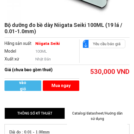
Bộ dưỡng đo bề dày Niigata Seiki 100ML (19 lá /
0.01-1.0mm)
Hãng sản xuất
Niigata Seiki
Yêu cầu báo giá
Model
100ML
Xuất xứ
Nhật Bản
Giá (chưa bao gồm thuế)
530,000
VND
Thêm
vào
Mua ngay
giỏ
hàng
THÔNG SỐ KỸ THUẬT
Catalog/datasheet/Hướng dẫn
sử dụng
Dải đo : 0.01 - 1.00mm