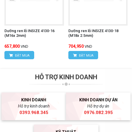
Dưỡng ren lỗ INSIZE 4130-16
Dưỡng ren lỗ INSIZE 4130-18
(M16x 2mm)
(M18x 2.5mm)
657,800
704,950
VND
VND
ĐẶT MUA
ĐẶT MUA
HỖ TRỢ KINH DOANH
KINH DOANH
KINH DOANH DỰ ÁN
Hỗ trợ kinh doanh
Hỗ trợ dự án
0393.968.345
0976.082.395