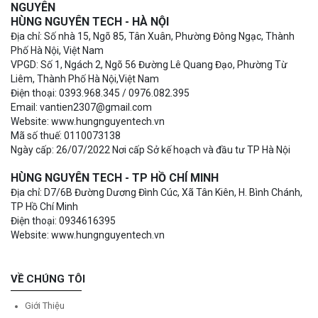
NGUYÊN
HÙNG NGUYÊN TECH - HÀ NỘI
Địa chỉ: Số nhà 15, Ngõ 85, Tân Xuân, Phường Đông Ngạc, Thành
Phố Hà Nội, Việt Nam
VPGD: Số 1, Ngách 2, Ngõ 56 Đường Lê Quang Đạo, Phường Từ
Liêm, Thành Phố Hà Nội,Việt Nam
Điện thoại: 0393.968.345 / 0976.082.395
Email: vantien2307@gmail.com
Website: www.hungnguyentech.vn
Mã số thuế: 0110073138
Ngày cấp: 26/07/2022 Nơi cấp Sở kế hoạch và đầu tư TP Hà Nội
HÙNG NGUYÊN TECH - TP HỒ CHÍ MINH
Địa chỉ: D7/6B Đường Dương Đình Cúc, Xã Tân Kiên, H. Bình Chánh,
TP Hồ Chí Minh
Điện thoại: 0934616395
Website: www.hungnguyentech.vn
VỀ CHÚNG TÔI
Giới Thiệu