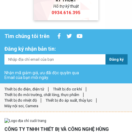
KỸ THUẬT
Hỗ trợ kỹ thuật
0934.616.395
Tìm chúng tôi trên
Đăng ký nhận bản tin:
Đăng ký
Nhận mã giảm giá, ưu đãi độc quyền qua
Email của bạn mỗi ngày.
Thiết bị đo điện, điện tử
Thiết bị đo cơ khí
Thiết bị đo môi trường, chất lỏng, thực phẩm
Thiết bị đo nhiệt độ
Thiết bị đo áp suất, thủy lực
Máy nội soi, Camera
CÔNG TY TNHH THIẾT BỊ VÀ CÔNG NGHỆ HÙNG