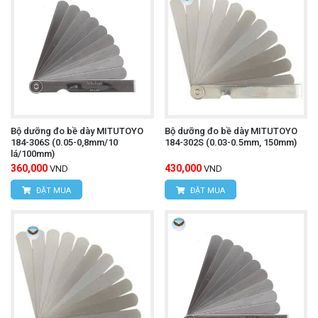
Bộ dưỡng đo bề dày MITUTOYO
Bộ dưỡng đo bề dày MITUTOYO
184-306S (0.05-0,8mm/10
184-302S (0.03-0.5mm, 150mm)
lá/100mm)
360,000
430,000
VND
VND
ĐẶT MUA
ĐẶT MUA