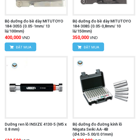
Bộ dưỡng đo bề dày MITUTOYO
Bộ dưỡng đo bề dày MITUTOYO
184-305S (0.05-1mm/ 13
184-308S (0.05-0,8mm/ 10
lá/100mm)
lá/150mm)
400,000
350,000
VND
VND
ĐẶT MUA
ĐẶT MUA
Dưỡng ren lỗ INSIZE 4130-5 (M5 x
Bộ dưỡng đo đường kính lỗ
0.8 mm)
Niigata Seiki AA-4B
(Ø4.50~5.00/0.01mm)