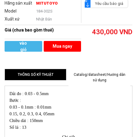
Hãng sản xuất
MITUTOYO
Yêu cầu báo giá
Model
184-302S
Xuất xứ
Nhật Bản
Giá (chưa bao gồm thuế)
430,000
VND
Thêm
vào
Mua ngay
giỏ
hàng
THÔNG SỐ KỸ THUẬT
Catalog/datasheet/Hướng dẫn
sử dụng
Dải đo : 0.03 - 0.5mm
Bước :
0.03 - 0.1mm : 0.01mm
0.15, 0.2, 0.3, 0.4, 05mm
Chiều dài : 150mm
Số lá : 13