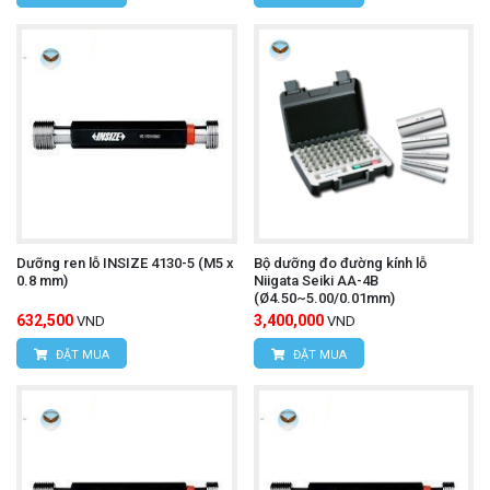
Dưỡng ren lỗ INSIZE 4130-5 (M5 x
Bộ dưỡng đo đường kính lỗ
0.8 mm)
Niigata Seiki AA-4B
(Ø4.50~5.00/0.01mm)
632,500
3,400,000
VND
VND
ĐẶT MUA
ĐẶT MUA