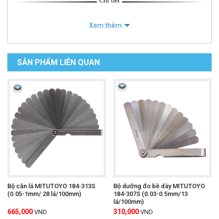
Chi tiết
Xem thêm
SẢN PHẨM LIÊN QUAN
Bộ căn lá MITUTOYO 184-313S
Bộ dưỡng đo bề dày MITUTOYO
(0.05-1mm/ 28 lá/100mm)
184-307S (0.03-0.5mm/13
lá/100mm)
665,000
310,000
VND
VND