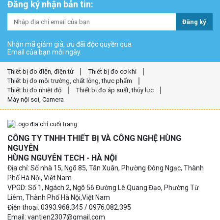
Đăng ký nhận bản tin:
Đăng ký
Nhận mã giảm giá, ưu đãi độc quyền qua
Email của bạn mỗi ngày.
Thiết bị đo điện, điện tử
Thiết bị đo cơ khí
Thiết bị đo môi trường, chất lỏng, thực phẩm
Thiết bị đo nhiệt độ
Thiết bị đo áp suất, thủy lực
Máy nội soi, Camera
CÔNG TY TNHH THIẾT BỊ VÀ CÔNG NGHỆ HÙNG
NGUYÊN
HÙNG NGUYÊN TECH - HÀ NỘI
Địa chỉ: Số nhà 15, Ngõ 85, Tân Xuân, Phường Đông Ngạc, Thành
Phố Hà Nội, Việt Nam
VPGD: Số 1, Ngách 2, Ngõ 56 Đường Lê Quang Đạo, Phường Từ
Liêm, Thành Phố Hà Nội,Việt Nam
Điện thoại: 0393.968.345 / 0976.082.395
Email: vantien2307@gmail.com