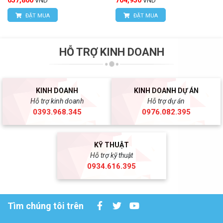
657,800
704,950
VND
VND
ĐẶT MUA
ĐẶT MUA
HỖ TRỢ KINH DOANH
KINH DOANH
KINH DOANH DỰ ÁN
Hỗ trợ kinh doanh
Hỗ trợ dự án
0393.968.345
0976.082.395
KỸ THUẬT
Hỗ trợ kỹ thuật
0934.616.395
Tìm chúng tôi trên