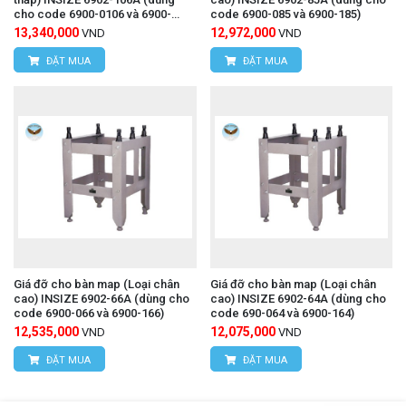
cho code 6900-0106 và 6900-
code 6900-085 và 6900-185)
1106)
13,340,000
12,972,000
VND
VND
ĐẶT MUA
ĐẶT MUA
Giá đỡ cho bàn map (Loại chân
Giá đỡ cho bàn map (Loại chân
cao) INSIZE 6902-66A (dùng cho
cao) INSIZE 6902-64A (dùng cho
code 6900-066 và 6900-166)
code 690-064 và 6900-164)
12,535,000
12,075,000
VND
VND
ĐẶT MUA
ĐẶT MUA