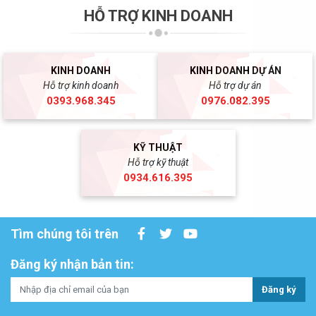
HỖ TRỢ KINH DOANH
KINH DOANH
KINH DOANH DỰ ÁN
Hỗ trợ kinh doanh
Hỗ trợ dự án
0393.968.345
0976.082.395
KỸ THUẬT
Hỗ trợ kỹ thuật
0934.616.395
Tìm chúng tôi trên
Đăng ký nhận bản tin:
Đăng ký