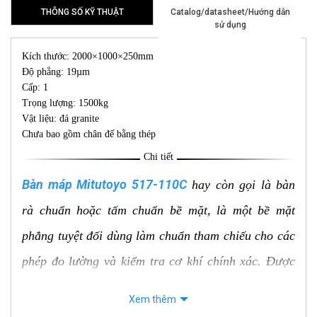
THÔNG SỐ KỸ THUẬT
Catalog/datasheet/Hướng dẫn
sử dụng
Kích thước: 2000×1000×250mm
Độ phẳng: 19µm
Cấp: 1
Trọng lượng: 1500kg
Vật liệu: đá granite
Chưa bao gồm chân đế bằng thép
Chi tiết
Bàn máp Mitutoyo 517-110C
hay còn gọi là bàn
rà chuẩn hoặc tấm chuẩn bề mặt, là một bề mặt
phẳng tuyệt đối dùng làm chuẩn tham chiếu cho các
phép đo lường và kiểm tra cơ khí chính xác. Được
chế tạo từ đá Granite tự nhiên (Black Granite), nó
Xem thêm
mang lại độ ổn định, độ bền và độ chính xác vượt