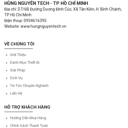
HÙNG NGUYÊN TECH - TP HỒ CHÍ MINH
Địa chỉ: D7/6B Đường Dương Đình Cúc, Xã Tân Kiên, H. Bình Chánh,
TP Hồ Chí Minh
Điện thoại: 0934616395
Website: www.hungnguyentech.vn
VỀ CHÚNG TÔI
Giới Thiệu
Danh Mục Thiết Bị
Giải Pháp
Dịch Vụ
Tin Tức Chuyên Nghành
Liên Hệ
HỖ TRỢ KHÁCH HÀNG
Hướng Dẫn Mua Hàng
Chính Sách Thanh Toán