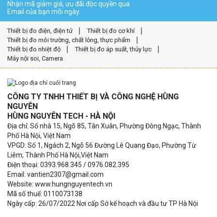
Nhận mã giảm giá, ưu đãi độc quyền qua
Email của bạn mỗi ngày.
Thiết bị đo điện, điện tử
Thiết bị đo cơ khí
Thiết bị đo môi trường, chất lỏng, thực phẩm
Thiết bị đo nhiệt độ
Thiết bị đo áp suất, thủy lực
Máy nội soi, Camera
CÔNG TY TNHH THIẾT BỊ VÀ CÔNG NGHỆ HÙNG
NGUYÊN
HÙNG NGUYÊN TECH - HÀ NỘI
Địa chỉ: Số nhà 15, Ngõ 85, Tân Xuân, Phường Đông Ngạc, Thành
Phố Hà Nội, Việt Nam
VPGD: Số 1, Ngách 2, Ngõ 56 Đường Lê Quang Đạo, Phường Từ
Liêm, Thành Phố Hà Nội,Việt Nam
Điện thoại: 0393.968.345 / 0976.082.395
Email: vantien2307@gmail.com
Website: www.hungnguyentech.vn
Mã số thuế: 0110073138
Ngày cấp: 26/07/2022 Nơi cấp Sở kế hoạch và đầu tư TP Hà Nội