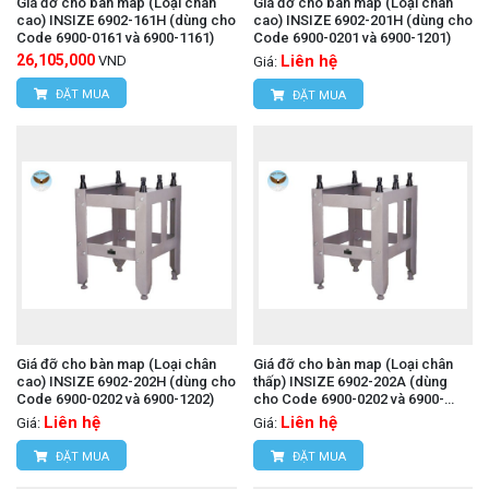
Giá đỡ cho bàn map (Loại chân
Giá đỡ cho bàn map (Loại chân
cao) INSIZE 6902-161H (dùng cho
cao) INSIZE 6902-201H (dùng cho
Code 6900-0161 và 6900-1161)
Code 6900-0201 và 6900-1201)
26,105,000
Liên hệ
VND
Giá:
ĐẶT MUA
ĐẶT MUA
Giá đỡ cho bàn map (Loại chân
Giá đỡ cho bàn map (Loại chân
cao) INSIZE 6902-202H (dùng cho
thấp) INSIZE 6902-202A (dùng
Code 6900-0202 và 6900-1202)
cho Code 6900-0202 và 6900-
1202)
Liên hệ
Liên hệ
Giá:
Giá:
ĐẶT MUA
ĐẶT MUA