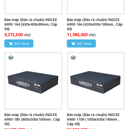
Grade AA (Laboratory Grade): Cấp độ chính xác
cao nhất, dành cho các phòng thí nghiệm hiệu
Bàn máp (Bàn rà chuẩn) INSIZE
Bàn máp (Bàn rà chuẩn) INSIZE
6900-164 (630x400x80mm, Cấp
6900-166 (630x630x100mm , Cấp
00)
00)
chuẩn.
9,372,500
11,983,000
VND
VND
Grade A (Inspection Grade): Dành cho các phòng
ĐẶT MUA
ĐẶT MUA
kiểm tra chất lượng.
Grade B (Toolroom Grade): Dành cho xưởng sản
xuất, dùng trong các công việc kiểm tra và chế
tạo chung.
Grade 1 thường tương ứng với "Toolroom Grade"
hoặc "Shop Work and Production", có độ phẳng
chấp nhận được cho hầu hết các công việc đo
Bàn máp (Bàn rà chuẩn) INSIZE
Bàn máp (Bàn rà chuẩn) INSIZE
6900-185 (800x500x100mm , Cấp
6900-1106 (1000x630x140mm ,
lường và kiểm tra trong môi trường sản xuất hoặc
00)
Cấp 00)