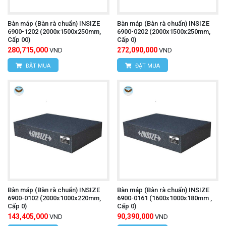
chính xác cao:
Bàn máp (Bàn rà chuẩn) INSIZE
Bàn máp (Bàn rà chuẩn) INSIZE
6900-1202 (2000x1500x250mm,
6900-0202 (2000x1500x250mm,
Kiểm tra kích thước: Làm bề mặt chuẩn để đặt
Cấp 00)
Cấp 0)
280,715,000
272,090,000
VND
VND
các chi tiết và sử dụng các dụng cụ đo như thước
ĐẶT MUA
ĐẶT MUA
đo chiều cao, đồng hồ so gắn trên đế từ, máy đo
3D cầm tay, v.v., để kiểm tra kích thước, độ song
song, độ vuông góc, độ phẳng của chi tiết.
Hiệu chuẩn dụng cụ đo: Làm bề mặt tham chiếu
để hiệu chuẩn các dụng cụ đo lường khác (ví dụ:
căn mẫu khối, thước đo chiều cao).
Gia công và lắp ráp: Cung cấp một bề mặt phẳng
Bàn máp (Bàn rà chuẩn) INSIZE
Bàn máp (Bàn rà chuẩn) INSIZE
để lắp ráp các cụm chi tiết hoặc kiểm tra độ
6900-0102 (2000x1000x220mm,
6900-0161 (1600x1000x180mm ,
Cấp 0)
Cấp 0)
phẳng của các bề mặt gia công.
143,405,000
90,390,000
VND
VND