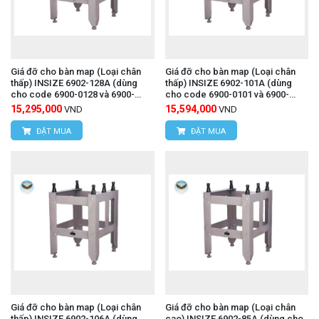
Giá đỡ cho bàn map (Loại chân
Giá đỡ cho bàn map (Loại chân
thấp) INSIZE 6902-128A (dùng
thấp) INSIZE 6902-101A (dùng
cho code 6900-0128 và 6900-
cho code 6900-0101 và 6900-
1128)
1101)
15,295,000
15,594,000
VND
VND
ĐẶT MUA
ĐẶT MUA
Giá đỡ cho bàn map (Loại chân
Giá đỡ cho bàn map (Loại chân
thấp) INSIZE 6902-106A (dùng
cao) INSIZE 6902-85A (dùng cho