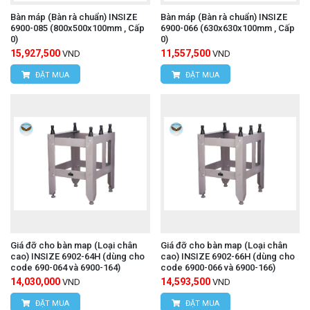
Bàn máp (Bàn rà chuẩn) INSIZE
Bàn máp (Bàn rà chuẩn) INSIZE
hoặc kiểm tra chất lượng nào muốn đảm bảo độ
6900-085 (800x500x100mm , Cấp
6900-066 (630x630x100mm , Cấp
0)
0)
chính xác cao nhất trong các hoạt động đo lường của
15,927,500
11,557,500
VND
VND
mình.
ĐẶT MUA
ĐẶT MUA
Thông tin liên hệ:
CÔNG TY TNHH THIẾT BỊ VÀ CÔNG NGHỆ
HÙNG NGUYÊN
HÙNG NGUYÊN TECH - HÀ NỘI
Địa chỉ:
Số 15, ngõ 85 Tân Xuân, P. Xuân Đỉnh,
Q. Bắc Từ Liêm, TP. Hà Nội.
Giá đỡ cho bàn map (Loại chân
Giá đỡ cho bàn map (Loại chân
VPDG:
Số 20D, ngõ 16/28 Đỗ Xuân Hợp, P. Mỹ
cao) INSIZE 6902-64H (dùng cho
cao) INSIZE 6902-66H (dùng cho
code 690-064 và 6900-164)
code 6900-066 và 6900-166)
Đình 1, Q.Nam Từ Liêm, TP. Hà Nội
14,030,000
14,593,500
VND
VND
Hotline: 0393.968.345 / 0976.082.395
ĐẶT MUA
ĐẶT MUA