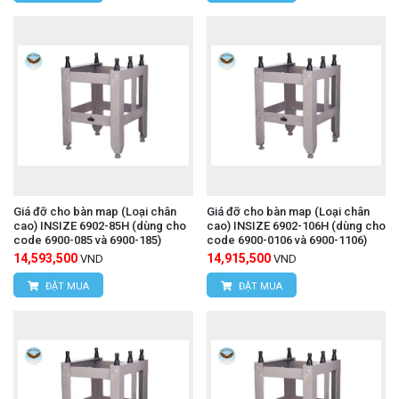
Email:
vantien2307@gmail.com
Website:
www.hungnguyentech.vn
HÙNG NGUYÊN TECH - TP HỒ CHÍ MINH
Địa chỉ:
D7/6B đường Dương Đình Cúc, Xã Tân
Kiên, Huyện Bình Chánh, TP. Hồ Chí Minh.
Hotline: 0934.616.395
Email:
vantien2307@gmail.com
Giá đỡ cho bàn map (Loại chân
Giá đỡ cho bàn map (Loại chân
cao) INSIZE 6902-85H (dùng cho
cao) INSIZE 6902-106H (dùng cho
code 6900-085 và 6900-185)
code 6900-0106 và 6900-1106)
Website:
www.hungnguyentech.vn
14,593,500
14,915,500
VND
VND
Máy đo tốc độ vòng quay UNI-T
Xem thêm:
ĐẶT MUA
ĐẶT MUA
UT371