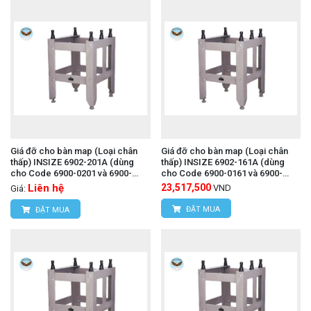
Giá đỡ cho bàn map (Loại chân
Giá đỡ cho bàn map (Loại chân
thấp) INSIZE 6902-201A (dùng
thấp) INSIZE 6902-161A (dùng
cho Code 6900-0201 và 6900-
cho Code 6900-0161 và 6900-
1201)
1161)
Liên hệ
23,517,500
VND
Giá:
ĐẶT MUA
ĐẶT MUA