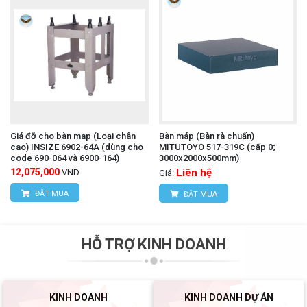
Giá đỡ cho bàn map (Loại chân
Bàn máp (Bàn rà chuẩn)
cao) INSIZE 6902-64A (dùng cho
MITUTOYO 517-319C (cấp 0;
code 690-064 và 6900-164)
3000x2000x500mm)
12,075,000
Liên hệ
VND
Giá:
ĐẶT MUA
ĐẶT MUA
HỖ TRỢ KINH DOANH
KINH DOANH
KINH DOANH DỰ ÁN