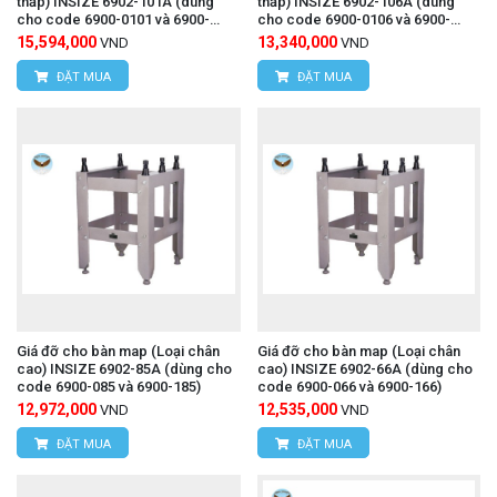
thấp) INSIZE 6902-101A (dùng
thấp) INSIZE 6902-106A (dùng
cho code 6900-0101 và 6900-
cho code 6900-0106 và 6900-
1101)
1106)
15,594,000
13,340,000
VND
VND
ĐẶT MUA
ĐẶT MUA
Giá đỡ cho bàn map (Loại chân
Giá đỡ cho bàn map (Loại chân
cao) INSIZE 6902-85A (dùng cho
cao) INSIZE 6902-66A (dùng cho
code 6900-085 và 6900-185)
code 6900-066 và 6900-166)
12,972,000
12,535,000
VND
VND
ĐẶT MUA
ĐẶT MUA