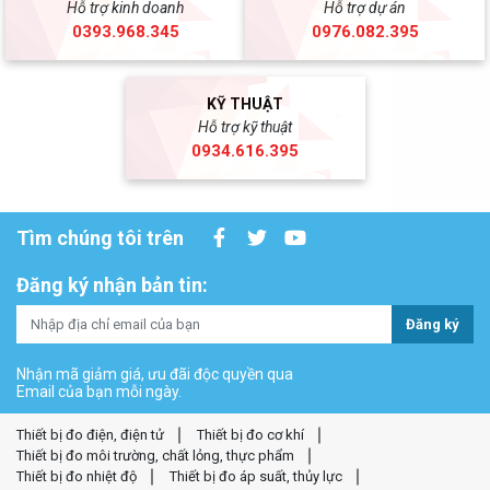
Hỗ trợ kinh doanh
Hỗ trợ dự án
0393.968.345
0976.082.395
KỸ THUẬT
Hỗ trợ kỹ thuật
0934.616.395
Tìm chúng tôi trên
Đăng ký nhận bản tin:
Đăng ký
Nhận mã giảm giá, ưu đãi độc quyền qua
Email của bạn mỗi ngày.
Thiết bị đo điện, điện tử
Thiết bị đo cơ khí
Thiết bị đo môi trường, chất lỏng, thực phẩm
Thiết bị đo nhiệt độ
Thiết bị đo áp suất, thủy lực