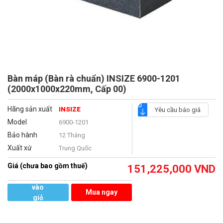
Bàn máp (Bàn rà chuẩn) INSIZE 6900-1201
(2000x1000x220mm, Cấp 00)
Hãng sản xuất
INSIZE
Yêu cầu báo giá
Model
6900-1201
Bảo hành
12 Tháng
Xuất xứ
Trung Quốc
Giá (chưa bao gồm thuế)
151,225,000
VND
Thêm
vào
Mua ngay
giỏ
hàng