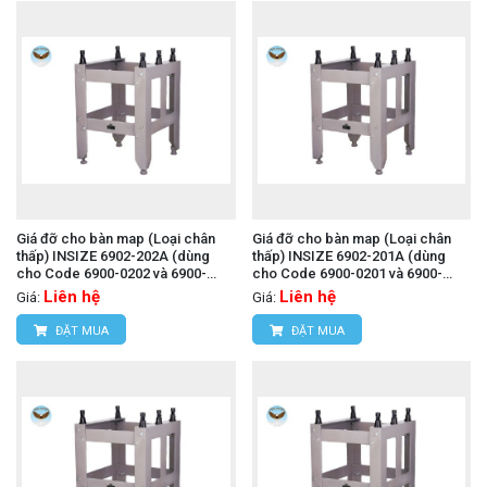
Giá đỡ cho bàn map (Loại chân
Giá đỡ cho bàn map (Loại chân
thấp) INSIZE 6902-202A (dùng
thấp) INSIZE 6902-201A (dùng
cho Code 6900-0202 và 6900-
cho Code 6900-0201 và 6900-
1202)
1201)
Liên hệ
Liên hệ
Giá:
Giá:
ĐẶT MUA
ĐẶT MUA