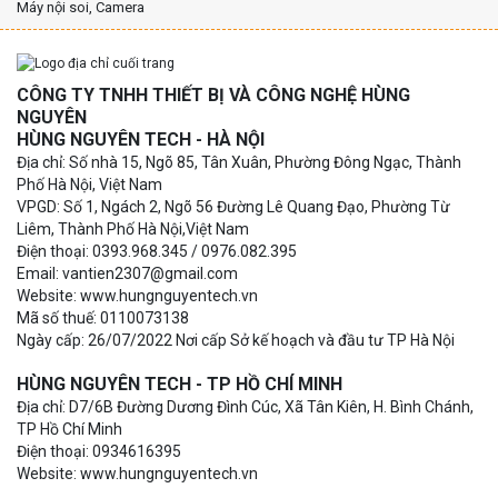
Máy nội soi, Camera
CÔNG TY TNHH THIẾT BỊ VÀ CÔNG NGHỆ HÙNG
NGUYÊN
HÙNG NGUYÊN TECH - HÀ NỘI
Địa chỉ: Số nhà 15, Ngõ 85, Tân Xuân, Phường Đông Ngạc, Thành
Phố Hà Nội, Việt Nam
VPGD: Số 1, Ngách 2, Ngõ 56 Đường Lê Quang Đạo, Phường Từ
Liêm, Thành Phố Hà Nội,Việt Nam
Điện thoại: 0393.968.345 / 0976.082.395
Email: vantien2307@gmail.com
Website: www.hungnguyentech.vn
Mã số thuế: 0110073138
Ngày cấp: 26/07/2022 Nơi cấp Sở kế hoạch và đầu tư TP Hà Nội
HÙNG NGUYÊN TECH - TP HỒ CHÍ MINH
Địa chỉ: D7/6B Đường Dương Đình Cúc, Xã Tân Kiên, H. Bình Chánh,
TP Hồ Chí Minh
Điện thoại: 0934616395
Website: www.hungnguyentech.vn