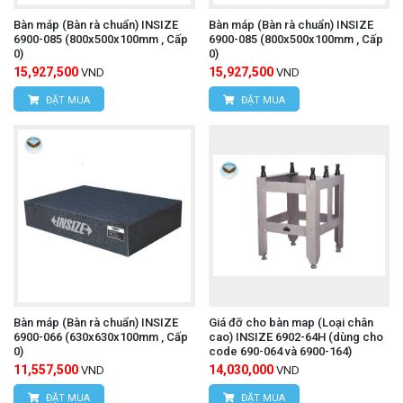
Bàn máp (Bàn rà chuẩn) INSIZE
Bàn máp (Bàn rà chuẩn) INSIZE
6900-085 (800x500x100mm , Cấp
6900-085 (800x500x100mm , Cấp
0)
0)
15,927,500
15,927,500
VND
VND
ĐẶT MUA
ĐẶT MUA
Bàn máp (Bàn rà chuẩn) INSIZE
Giá đỡ cho bàn map (Loại chân
6900-066 (630x630x100mm , Cấp
cao) INSIZE 6902-64H (dùng cho
0)
code 690-064 và 6900-164)
11,557,500
14,030,000
VND
VND
ĐẶT MUA
ĐẶT MUA