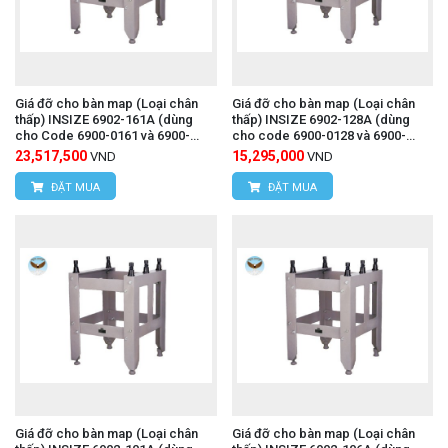
Giá đỡ cho bàn map (Loại chân
Giá đỡ cho bàn map (Loại chân
thấp) INSIZE 6902-161A (dùng
thấp) INSIZE 6902-128A (dùng
cho Code 6900-0161 và 6900-
cho code 6900-0128 và 6900-
1161)
1128)
23,517,500
15,295,000
VND
VND
ĐẶT MUA
ĐẶT MUA
Giá đỡ cho bàn map (Loại chân
Giá đỡ cho bàn map (Loại chân