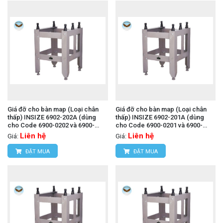
Giá đỡ cho bàn map (Loại chân
Giá đỡ cho bàn map (Loại chân
thấp) INSIZE 6902-202A (dùng
thấp) INSIZE 6902-201A (dùng
cho Code 6900-0202 và 6900-
cho Code 6900-0201 và 6900-
1202)
1201)
Liên hệ
Liên hệ
Giá:
Giá:
ĐẶT MUA
ĐẶT MUA