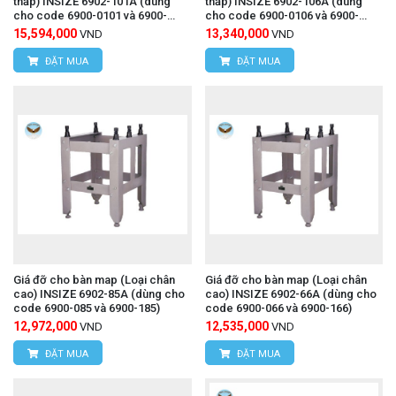
thấp) INSIZE 6902-101A (dùng
thấp) INSIZE 6902-106A (dùng
cho code 6900-0101 và 6900-
cho code 6900-0106 và 6900-
1101)
1106)
15,594,000
13,340,000
VND
VND
ĐẶT MUA
ĐẶT MUA
Giá đỡ cho bàn map (Loại chân
Giá đỡ cho bàn map (Loại chân
cao) INSIZE 6902-85A (dùng cho
cao) INSIZE 6902-66A (dùng cho
code 6900-085 và 6900-185)
code 6900-066 và 6900-166)
12,972,000
12,535,000
VND
VND
ĐẶT MUA
ĐẶT MUA