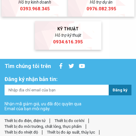
Hỗ trợ kinh doanh
Hỗ trợ dự án
0393.968.345
0976.082.395
KỸ THUẬT
Hỗ trợ kỹ thuật
0934.616.395
Tìm chúng tôi trên
Đăng ký nhận bản tin:
Đăng ký
Nhận mã giảm giá, ưu đãi độc quyền qua
Email của bạn mỗi ngày.
Thiết bị đo điện, điện tử
Thiết bị đo cơ khí
Thiết bị đo môi trường, chất lỏng, thực phẩm
Thiết bị đo nhiệt độ
Thiết bị đo áp suất, thủy lực