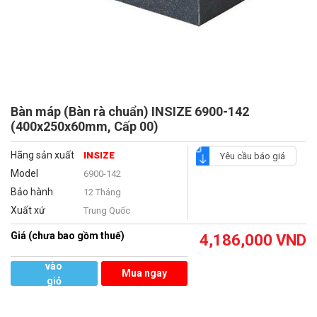
Bàn máp (Bàn rà chuẩn) INSIZE 6900-142
(400x250x60mm, Cấp 00)
Hãng sản xuất
INSIZE
Yêu cầu báo giá
Model
6900-142
Bảo hành
12 Tháng
Xuất xứ
Trung Quốc
Giá (chưa bao gồm thuế)
4,186,000
VND
Thêm
vào
Mua ngay
giỏ
hàng