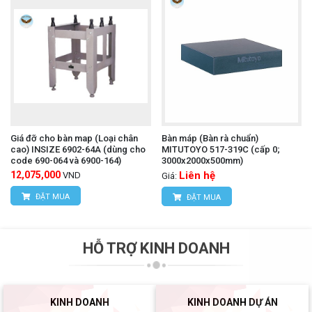
Giá đỡ cho bàn map (Loại chân
Bàn máp (Bàn rà chuẩn)
cao) INSIZE 6902-64A (dùng cho
MITUTOYO 517-319C (cấp 0;
code 690-064 và 6900-164)
3000x2000x500mm)
12,075,000
Liên hệ
VND
Giá:
ĐẶT MUA
ĐẶT MUA
HỖ TRỢ KINH DOANH
KINH DOANH
KINH DOANH DỰ ÁN