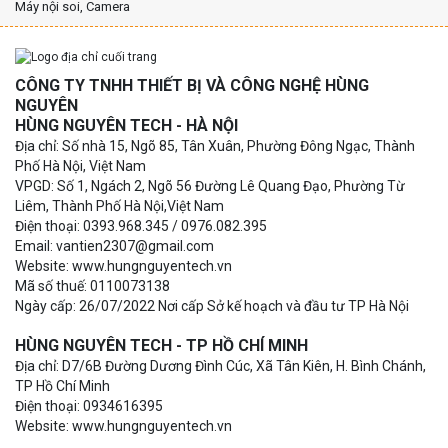
Máy nội soi, Camera
CÔNG TY TNHH THIẾT BỊ VÀ CÔNG NGHỆ HÙNG
NGUYÊN
HÙNG NGUYÊN TECH - HÀ NỘI
Địa chỉ: Số nhà 15, Ngõ 85, Tân Xuân, Phường Đông Ngạc, Thành
Phố Hà Nội, Việt Nam
VPGD: Số 1, Ngách 2, Ngõ 56 Đường Lê Quang Đạo, Phường Từ
Liêm, Thành Phố Hà Nội,Việt Nam
Điện thoại: 0393.968.345 / 0976.082.395
Email: vantien2307@gmail.com
Website: www.hungnguyentech.vn
Mã số thuế: 0110073138
Ngày cấp: 26/07/2022 Nơi cấp Sở kế hoạch và đầu tư TP Hà Nội
HÙNG NGUYÊN TECH - TP HỒ CHÍ MINH
Địa chỉ: D7/6B Đường Dương Đình Cúc, Xã Tân Kiên, H. Bình Chánh,
TP Hồ Chí Minh
Điện thoại: 0934616395
Website: www.hungnguyentech.vn