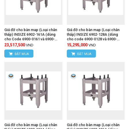
Giá đỡ cho bàn map (Loại chân
Giá đỡ cho bàn map (Loại chân
thấp) INSIZE 6902-161A (dùng
thấp) INSIZE 6902-128A (dùng
cho Code 6900-0161 và 6900-
cho code 6900-0128 và 6900-
1161)
1128)
23,517,500
15,295,000
VND
VND
ĐẶT MUA
ĐẶT MUA
Giá đỡ cho bàn map (Loại chân
Giá đỡ cho bàn map (Loại chân