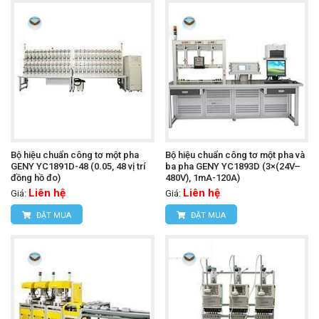
Bộ hiệu chuẩn công tơ một pha
Bộ hiệu chuẩn công tơ một pha và
GENY YC1891D-48 (0.05, 48 vị trí
ba pha GENY YC1893D (3×(24V–
đồng hồ đo)
480V), 1mA-120A)
Liên hệ
Liên hệ
Giá:
Giá:
ĐẶT MUA
ĐẶT MUA