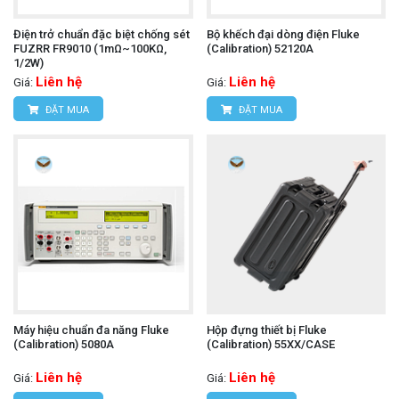
Điện trở chuẩn đặc biệt chống sét
Bộ khếch đại dòng điện Fluke
FUZRR FR9010 (1mΩ~100KΩ,
(Calibration) 52120A
1/2W)
Liên hệ
Liên hệ
Giá:
Giá:
ĐẶT MUA
ĐẶT MUA
Máy hiệu chuẩn đa năng Fluke
Hộp đựng thiết bị Fluke
(Calibration) 5080A
(Calibration) 55XX/CASE
Liên hệ
Liên hệ
Giá:
Giá: