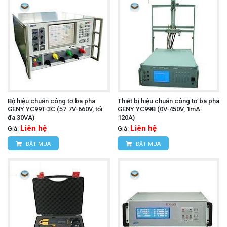
Bộ hiệu chuẩn công tơ ba pha
Thiết bị hiệu chuẩn công tơ ba pha
GENY YC99T-3C (57.7V-660V, tối
GENY YC99B (0V-450V, 1mA-
đa 30VA)
120A)
Liên hệ
Liên hệ
Giá:
Giá:
ĐẶT MUA
ĐẶT MUA