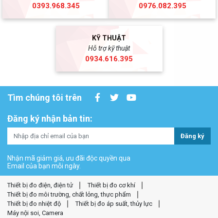
0393.968.345
0976.082.395
KỸ THUẬT
Hỗ trợ kỹ thuật
0934.616.395
Tìm chúng tôi trên
Đăng ký nhận bản tin:
Đăng ký
Nhận mã giảm giá, ưu đãi độc quyền qua
Email của bạn mỗi ngày.
Thiết bị đo điện, điện tử
Thiết bị đo cơ khí
Thiết bị đo môi trường, chất lỏng, thực phẩm
Thiết bị đo nhiệt độ
Thiết bị đo áp suất, thủy lực
Máy nội soi, Camera