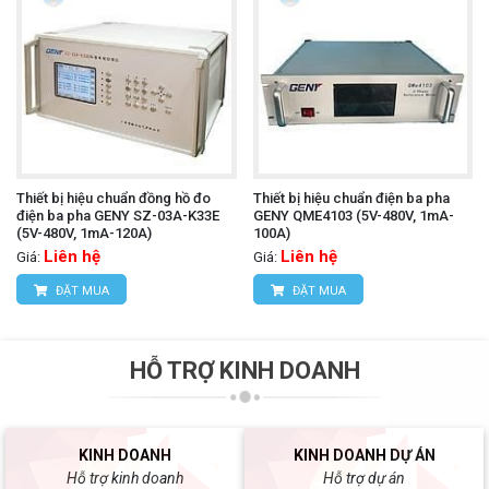
Thiết bị hiệu chuẩn đồng hồ đo
Thiết bị hiệu chuẩn điện ba pha
điện ba pha GENY SZ-03A-K33E
GENY QME4103 (5V-480V, 1mA-
(5V-480V, 1mA-120A)
100A)
Liên hệ
Liên hệ
Giá:
Giá:
ĐẶT MUA
ĐẶT MUA
HỖ TRỢ KINH DOANH
KINH DOANH
KINH DOANH DỰ ÁN
Hỗ trợ kinh doanh
Hỗ trợ dự án