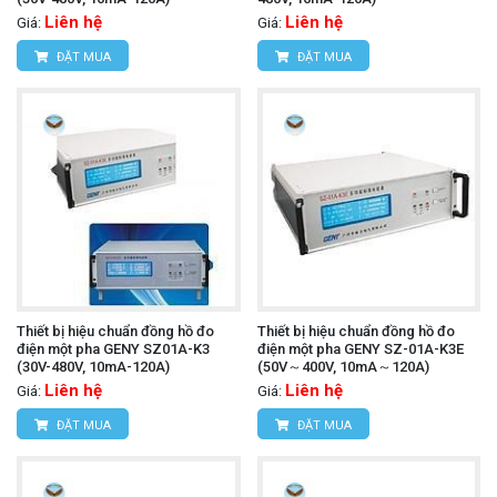
Liên hệ
Liên hệ
Giá:
Giá:
ĐẶT MUA
ĐẶT MUA
Thiết bị hiệu chuẩn đồng hồ đo
Thiết bị hiệu chuẩn đồng hồ đo
điện một pha GENY SZ01A-K3
điện một pha GENY SZ-01A-K3E
(30V-480V, 10mA-120A)
(50V～400V, 10mA～120A)
Liên hệ
Liên hệ
Giá:
Giá:
ĐẶT MUA
ĐẶT MUA