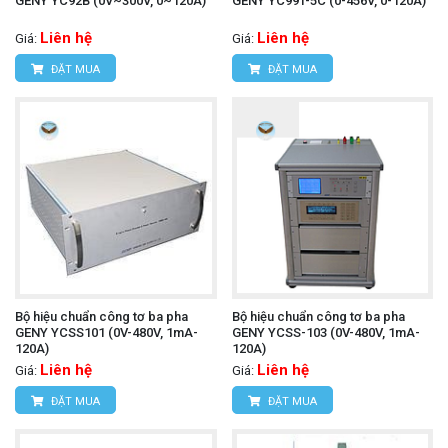
GENY YC92B (0V~300V, 0~120A)
GENY YC99T-5C (0-456V, 0-120A)
Liên hệ
Liên hệ
Giá:
Giá:
ĐẶT MUA
ĐẶT MUA
Bộ hiệu chuẩn công tơ ba pha
Bộ hiệu chuẩn công tơ ba pha
GENY YCSS101 (0V-480V, 1mA-
GENY YCSS-103 (0V-480V, 1mA-
120A)
120A)
Liên hệ
Liên hệ
Giá:
Giá:
ĐẶT MUA
ĐẶT MUA