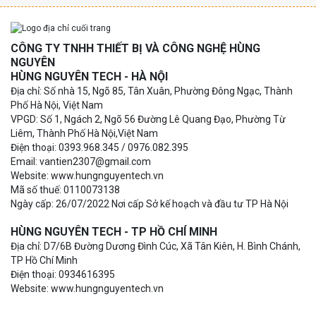
CÔNG TY TNHH THIẾT BỊ VÀ CÔNG NGHỆ HÙNG
NGUYÊN
HÙNG NGUYÊN TECH - HÀ NỘI
Địa chỉ: Số nhà 15, Ngõ 85, Tân Xuân, Phường Đông Ngạc, Thành
Phố Hà Nội, Việt Nam
VPGD: Số 1, Ngách 2, Ngõ 56 Đường Lê Quang Đạo, Phường Từ
Liêm, Thành Phố Hà Nội,Việt Nam
Điện thoại: 0393.968.345 / 0976.082.395
Email: vantien2307@gmail.com
Website: www.hungnguyentech.vn
Mã số thuế: 0110073138
Ngày cấp: 26/07/2022 Nơi cấp Sở kế hoạch và đầu tư TP Hà Nội
HÙNG NGUYÊN TECH - TP HỒ CHÍ MINH
Địa chỉ: D7/6B Đường Dương Đình Cúc, Xã Tân Kiên, H. Bình Chánh,
TP Hồ Chí Minh
Điện thoại: 0934616395
Website: www.hungnguyentech.vn