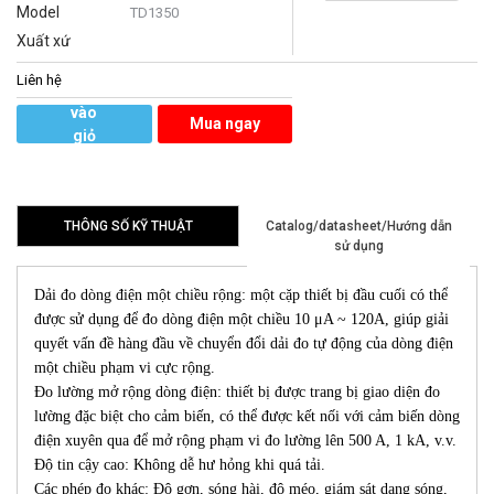
Model
TD1350
Xuất xứ
Liên hệ
Thêm
vào
Mua ngay
giỏ
hàng
THÔNG SỐ KỸ THUẬT
Catalog/datasheet/Hướng dẫn
sử dụng
Dải đo dòng điện một chiều rộng: một cặp thiết bị đầu cuối có thể
được sử dụng để đo dòng điện một chiều 10 μA ~ 120A, giúp giải
quyết vấn đề hàng đầu về chuyển đổi dải đo tự động của dòng điện
một chiều phạm vi cực rộng.
Đo lường mở rộng dòng điện: thiết bị được trang bị giao diện đo
lường đặc biệt cho cảm biến, có thể được kết nối với cảm biến dòng
điện xuyên qua để mở rộng phạm vi đo lường lên 500 A, 1 kA, v.v.
Độ tin cậy cao: Không dễ hư hỏng khi quá tải.
Các phép đo khác: Độ gợn, sóng hài, độ méo, giám sát dạng sóng,