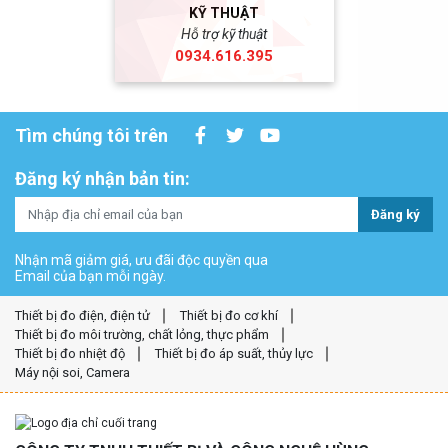
KỸ THUẬT
Hỗ trợ kỹ thuật
0934.616.395
Tìm chúng tôi trên
Đăng ký nhận bản tin:
Đăng ký
Nhận mã giảm giá, ưu đãi độc quyền qua
Email của bạn mỗi ngày.
Thiết bị đo điện, điện tử
Thiết bị đo cơ khí
Thiết bị đo môi trường, chất lỏng, thực phẩm
Thiết bị đo nhiệt độ
Thiết bị đo áp suất, thủy lực
Máy nội soi, Camera