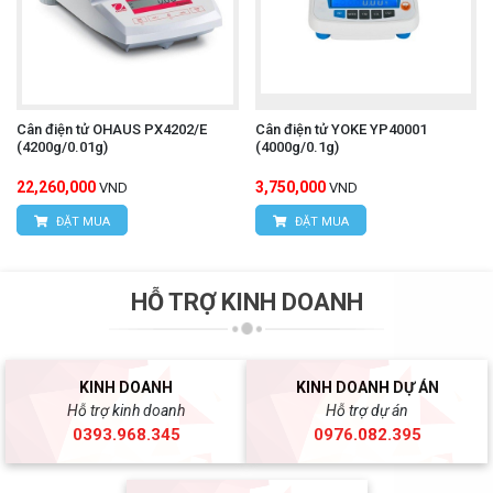
Cân điện tử OHAUS PX4202/E
Cân điện tử YOKE YP40001
(4200g/0.01g)
(4000g/0.1g)
22,260,000
3,750,000
VND
VND
ĐẶT MUA
ĐẶT MUA
HỖ TRỢ KINH DOANH
KINH DOANH
KINH DOANH DỰ ÁN
Hỗ trợ kinh doanh
Hỗ trợ dự án
0393.968.345
0976.082.395