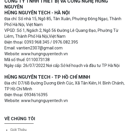
CÔNG TY TNHH THIẾT BỊ VÀ CÔNG NGHỆ HÙNG
NGUYÊN
HÙNG NGUYÊN TECH - HÀ NỘI
Địa chỉ: Số nhà 15, Ngõ 85, Tân Xuân, Phường Đông Ngạc, Thành
Phố Hà Nội, Việt Nam
VPGD: Số 1, Ngách 2, Ngõ 56 Đường Lê Quang Đạo, Phường Từ
Liêm, Thành Phố Hà Nội,Việt Nam
Điện thoại: 0393.968.345 / 0976.082.395
Email: vantien2307@gmail.com
Website: www.hungnguyentech.vn
Mã số thuế: 0110073138
Ngày cấp: 26/07/2022 Nơi cấp Sở kế hoạch và đầu tư TP Hà Nội
HÙNG NGUYÊN TECH - TP HỒ CHÍ MINH
Địa chỉ: D7/6B Đường Dương Đình Cúc, Xã Tân Kiên, H. Bình Chánh,
TP Hồ Chí Minh
Điện thoại: 0934616395
Website: www.hungnguyentech.vn
VỀ CHÚNG TÔI
Giới Thiệu