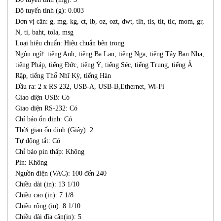
Độ tuyến tính (g): 0.003
Đơn vị cân: g, mg, kg, ct, lb, oz, ozt, dwt, tlh, tls, tlt, tlc, mom, gr,
N, ti, baht, tola, msg
Loại hiệu chuẩn: Hiệu chuẩn bên trong
Ngôn ngữ: tiếng Anh, tiếng Ba Lan, tiếng Nga, tiếng Tây Ban Nha,
tiếng Pháp, tiếng Đức, tiếng Ý, tiếng Séc, tiếng Trung, tiếng Ả
Rập, tiếng Thổ Nhĩ Kỳ, tiếng Hàn
Đầu ra: 2 x RS 232, USB-A, USB-B,Ethernet, Wi-Fi
Giao diện USB: Có
Giao diện RS-232: Có
Chỉ báo ổn định: Có
Thời gian ổn định (Giây): 2
Tự động tắt: Có
Chỉ báo pin thấp: Không
Pin: Không
Nguồn điện (VAC): 100 đến 240
Chiều dài (in): 13 1/10
Chiều cao (in): 7 1/8
Chiều rộng (in): 8 1/10
Chiều dài đĩa cân(in): 5