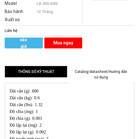
Model
LB-400-600i
Bảo hành
12 Tháng
Xuất xứ
Liên hệ
Thêm
vào
Mua ngay
giỏ
hàng
THÔNG SỐ KỸ THUẬT
Catalog/datasheet/Hướng dẫn
sử dụng
Dải cân (g): 600
Dải cân (kg): 0.6
Dải cân (lbs): 1.32
Độ chia (mg): 1
Độ chia (g): 0.001
Độ lặp lại (mg): 2
Độ lặp lại (g): 0.002
Độ tuyến tính (mg): 3