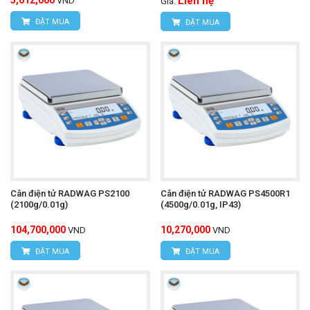
5,612,000
Liên hệ
VND
Giá:
ĐẶT MUA
ĐẶT MUA
Cân điện tử RADWAG PS2100
Cân điện tử RADWAG PS4500R1
(2100g/0.01g)
(4500g/0.01g, IP43)
104,700,000
10,270,000
VND
VND
ĐẶT MUA
ĐẶT MUA