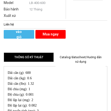
Model
LB-400-600
Bảo hành
12 Tháng
Xuất xứ
Liên hệ
Thêm
vào
Mua ngay
giỏ
hàng
THÔNG SỐ KỸ THUẬT
Catalog/datasheet/Hướng dẫn
sử dụng
Dải cân (g): 600
Dải cân (kg): 0.6
Dải cân (lbs): 1.32
Độ chia (mg): 1
Độ chia (g): 0.001
Độ lặp lại (mg): 2
Độ lặp lại (g): 0.002
Độ tuyến tính (mg): 3