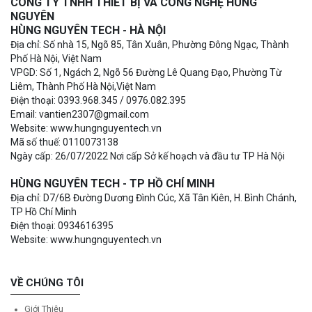
CÔNG TY TNHH THIẾT BỊ VÀ CÔNG NGHỆ HÙNG
NGUYÊN
HÙNG NGUYÊN TECH - HÀ NỘI
Địa chỉ: Số nhà 15, Ngõ 85, Tân Xuân, Phường Đông Ngạc, Thành
Phố Hà Nội, Việt Nam
VPGD: Số 1, Ngách 2, Ngõ 56 Đường Lê Quang Đạo, Phường Từ
Liêm, Thành Phố Hà Nội,Việt Nam
Điện thoại: 0393.968.345 / 0976.082.395
Email: vantien2307@gmail.com
Website: www.hungnguyentech.vn
Mã số thuế: 0110073138
Ngày cấp: 26/07/2022 Nơi cấp Sở kế hoạch và đầu tư TP Hà Nội
HÙNG NGUYÊN TECH - TP HỒ CHÍ MINH
Địa chỉ: D7/6B Đường Dương Đình Cúc, Xã Tân Kiên, H. Bình Chánh,
TP Hồ Chí Minh
Điện thoại: 0934616395
Website: www.hungnguyentech.vn
VỀ CHÚNG TÔI
Giới Thiệu