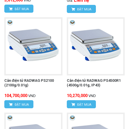
5,612,000
Liên hệ
VND
Giá:
ĐẶT MUA
ĐẶT MUA
Cân điện tử RADWAG PS2100
Cân điện tử RADWAG PS4500R1
(2100g/0.01g)
(4500g/0.01g, IP43)
104,700,000
10,270,000
VND
VND
ĐẶT MUA
ĐẶT MUA