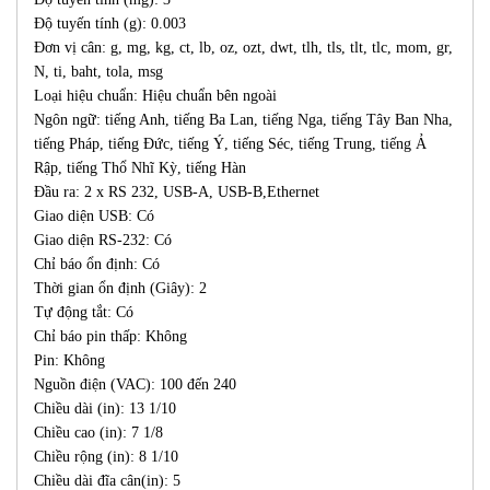
Độ tuyến tính (g): 0.003
Đơn vị cân: g, mg, kg, ct, lb, oz, ozt, dwt, tlh, tls, tlt, tlc, mom, gr,
N, ti, baht, tola, msg
Loại hiệu chuẩn: Hiệu chuẩn bên ngoài
Ngôn ngữ: tiếng Anh, tiếng Ba Lan, tiếng Nga, tiếng Tây Ban Nha,
tiếng Pháp, tiếng Đức, tiếng Ý, tiếng Séc, tiếng Trung, tiếng Ả
Rập, tiếng Thổ Nhĩ Kỳ, tiếng Hàn
Đầu ra: 2 x RS 232, USB-A, USB-B,Ethernet
Giao diện USB: Có
Giao diện RS-232: Có
Chỉ báo ổn định: Có
Thời gian ổn định (Giây): 2
Tự động tắt: Có
Chỉ báo pin thấp: Không
Pin: Không
Nguồn điện (VAC): 100 đến 240
Chiều dài (in): 13 1/10
Chiều cao (in): 7 1/8
Chiều rộng (in): 8 1/10
Chiều dài đĩa cân(in): 5