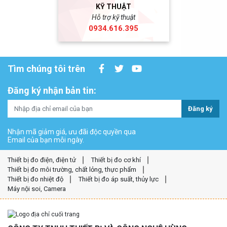
KỸ THUẬT
Hỗ trợ kỹ thuật
0934.616.395
Tìm chúng tôi trên
Đăng ký nhận bản tin:
Đăng ký
Nhận mã giảm giá, ưu đãi độc quyền qua
Email của bạn mỗi ngày.
Thiết bị đo điện, điện tử
Thiết bị đo cơ khí
Thiết bị đo môi trường, chất lỏng, thực phẩm
Thiết bị đo nhiệt độ
Thiết bị đo áp suất, thủy lực
Máy nội soi, Camera