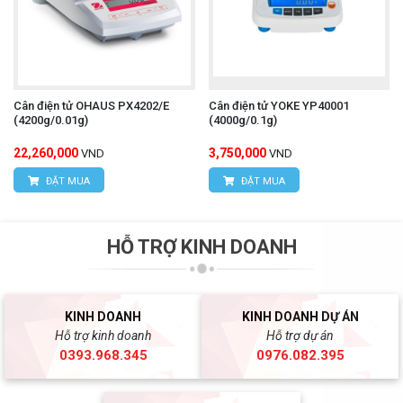
Cân điện tử OHAUS PX4202/E
Cân điện tử YOKE YP40001
(4200g/0.01g)
(4000g/0.1g)
22,260,000
3,750,000
VND
VND
ĐẶT MUA
ĐẶT MUA
HỖ TRỢ KINH DOANH
KINH DOANH
KINH DOANH DỰ ÁN
Hỗ trợ kinh doanh
Hỗ trợ dự án
0393.968.345
0976.082.395