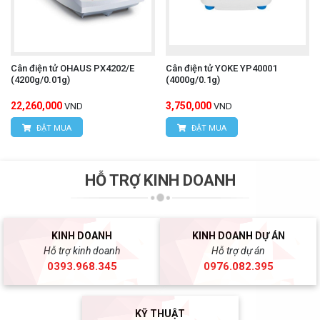
Cân điện tử OHAUS PX4202/E
Cân điện tử YOKE YP40001
(4200g/0.01g)
(4000g/0.1g)
22,260,000
3,750,000
VND
VND
ĐẶT MUA
ĐẶT MUA
HỖ TRỢ KINH DOANH
KINH DOANH
KINH DOANH DỰ ÁN
Hỗ trợ kinh doanh
Hỗ trợ dự án
0393.968.345
0976.082.395
KỸ THUẬT