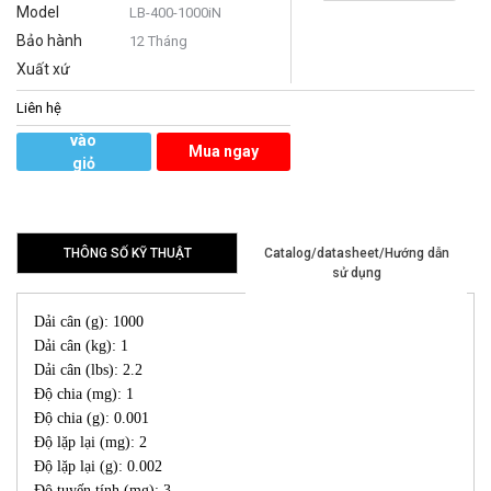
Model
LB-400-1000iN
Bảo hành
12 Tháng
Xuất xứ
Liên hệ
Thêm
vào
Mua ngay
giỏ
hàng
THÔNG SỐ KỸ THUẬT
Catalog/datasheet/Hướng dẫn
sử dụng
Dải cân (g): 1000
Dải cân (kg): 1
Dải cân (lbs): 2.2
Độ chia (mg): 1
Độ chia (g): 0.001
Độ lặp lại (mg): 2
Độ lặp lại (g): 0.002
Độ tuyến tính (mg): 3