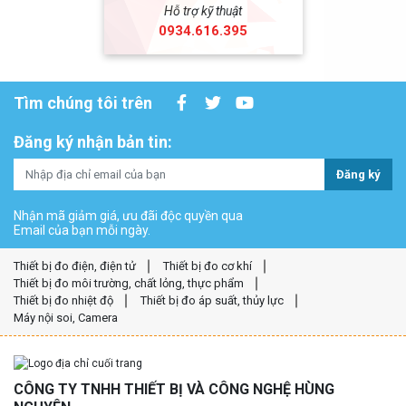
Hỗ trợ kỹ thuật
0934.616.395
Tìm chúng tôi trên
Đăng ký nhận bản tin:
Đăng ký
Nhận mã giảm giá, ưu đãi độc quyền qua
Email của bạn mỗi ngày.
Thiết bị đo điện, điện tử
Thiết bị đo cơ khí
Thiết bị đo môi trường, chất lỏng, thực phẩm
Thiết bị đo nhiệt độ
Thiết bị đo áp suất, thủy lực
Máy nội soi, Camera
CÔNG TY TNHH THIẾT BỊ VÀ CÔNG NGHỆ HÙNG