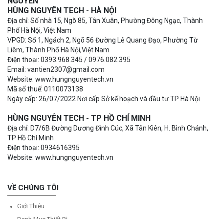
NGUYÊN
HÙNG NGUYÊN TECH - HÀ NỘI
Địa chỉ: Số nhà 15, Ngõ 85, Tân Xuân, Phường Đông Ngạc, Thành
Phố Hà Nội, Việt Nam
VPGD: Số 1, Ngách 2, Ngõ 56 Đường Lê Quang Đạo, Phường Từ
Liêm, Thành Phố Hà Nội,Việt Nam
Điện thoại: 0393.968.345 / 0976.082.395
Email: vantien2307@gmail.com
Website: www.hungnguyentech.vn
Mã số thuế: 0110073138
Ngày cấp: 26/07/2022 Nơi cấp Sở kế hoạch và đầu tư TP Hà Nội
HÙNG NGUYÊN TECH - TP HỒ CHÍ MINH
Địa chỉ: D7/6B Đường Dương Đình Cúc, Xã Tân Kiên, H. Bình Chánh,
TP Hồ Chí Minh
Điện thoại: 0934616395
Website: www.hungnguyentech.vn
VỀ CHÚNG TÔI
Giới Thiệu