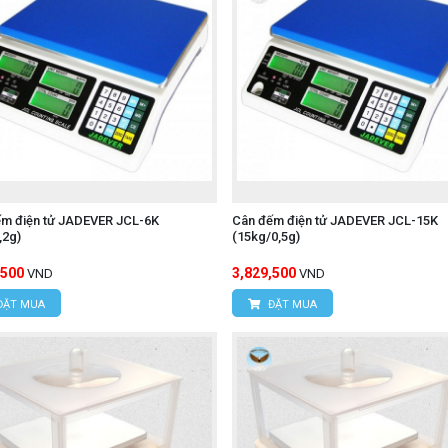
ếm điện tử JADEVER JCL-6K
Cân đếm điện tử JADEVER JCL-15K
,2g)
(15kg/0,5g)
,500
3,829,500
VND
VND
ĐẶT MUA
ĐẶT MUA