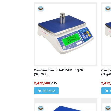
Cân đếm điện tử JADEVER JCQ-3K
Cân đ
(3kg/0.2g)
(6kg/0
2,472,500
2,472
VND
ĐẶT MUA