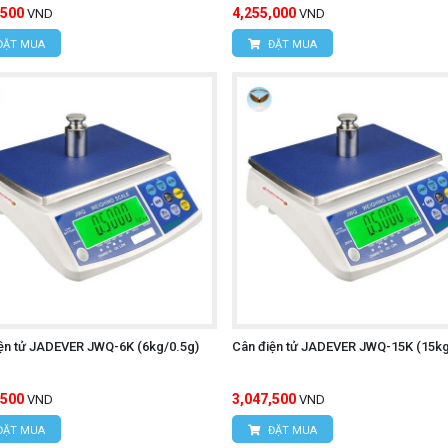
,500
4,255,000
VND
VND
ĐẶT MUA
ĐẶT MUA
ện tử JADEVER JWQ-6K (6kg/0.5g)
Cân điện tử JADEVER JWQ-15K (15kg
,500
3,047,500
VND
VND
ĐẶT MUA
ĐẶT MUA