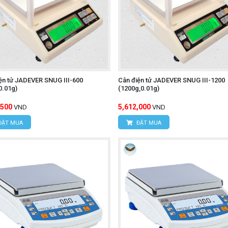
ện tử JADEVER SNUG III-600
Cân điện tử JADEVER SNUG III-1200
0.01g)
(1200g,0.01g)
,500
5,612,000
VND
VND
ĐẶT MUA
ĐẶT MUA