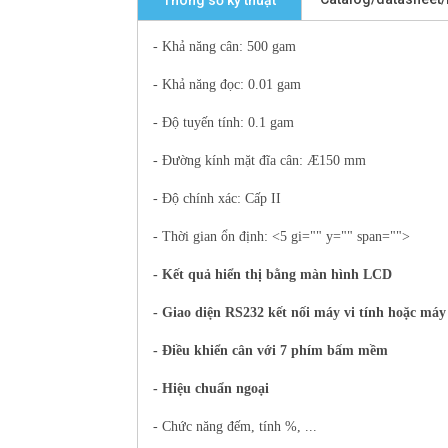
Thông số kỹ thuật
- Khả năng cân: 500 gam
- Khả năng đọc: 0.01 gam
- Độ tuyến tính: 0.1 gam
- Đường kính mặt đĩa cân:
Æ
150 mm
- Độ chính xác: Cấp II
- Thời gian ổn định: <5 gi="" y="" span="">
- Kết quả hiển thị bằng màn hình LCD
- Giao diện RS232 kết nối máy vi tính hoặc máy
- Điều khiển cân với 7 phím bấm mềm
- Hiệu chuẩn ngoại
- Chức năng đếm, tính %, ...