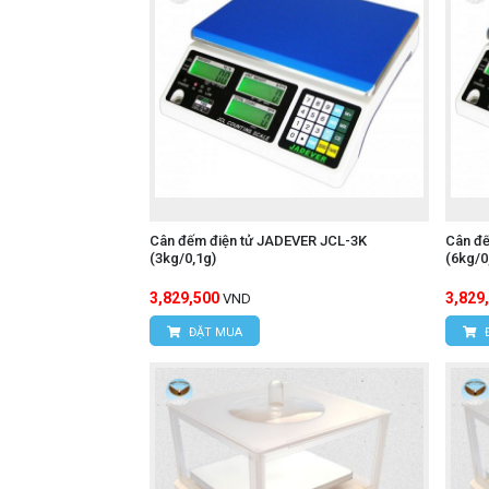
Cân đếm điện tử JADEVER JCL-3K
Cân đ
(3kg/0,1g)
(6kg/0
3,829,500
3,829
VND
ĐẶT MUA