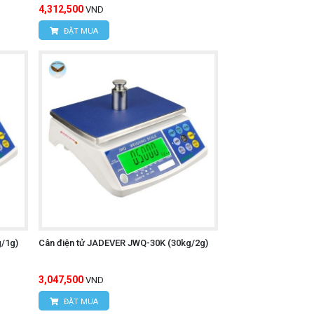
4,312,500
VND
ĐẶT MUA
/1g)
Cân điện tử JADEVER JWQ-30K (30kg/2g)
3,047,500
VND
ĐẶT MUA