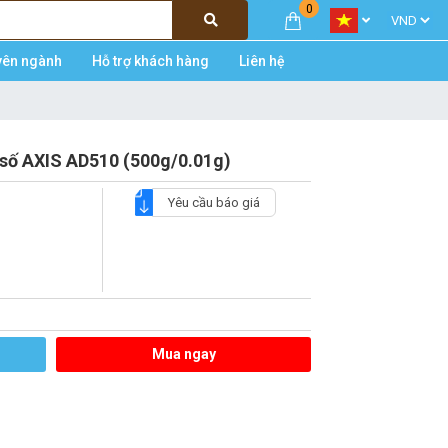
0
yên ngành
Hỗ trợ khách hàng
Liên hệ
n số AXIS AD510 (500g/0.01g)
Yêu cầu báo giá
Mua ngay