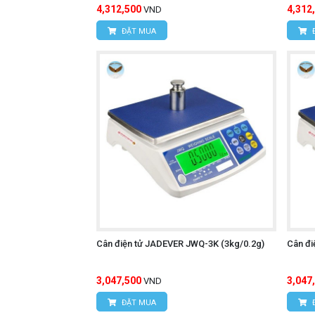
4,312,500
4,312
VND
ĐẶT MUA
Cân điện tử JADEVER JWQ-3K (3kg/0.2g)
Cân đi
3,047,500
3,047
VND
ĐẶT MUA