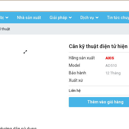
bị
Nhà sản xuất
Giải pháp
Dịch vụ
Tin tức chu
 thuật
Cân kỹ thuật điện tử hiệ
Hãng sản xuất
AXIS
Model
AD510
Bảo hành
12 Tháng
Xuất xứ
Liên hệ
Thêm vào giỏ hàng
/Hướng dẫn sử dụng