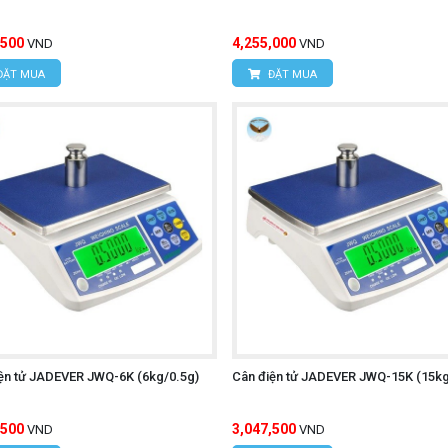
,500
4,255,000
VND
VND
ĐẶT MUA
ĐẶT MUA
ện tử JADEVER JWQ-6K (6kg/0.5g)
Cân điện tử JADEVER JWQ-15K (15kg
,500
3,047,500
VND
VND