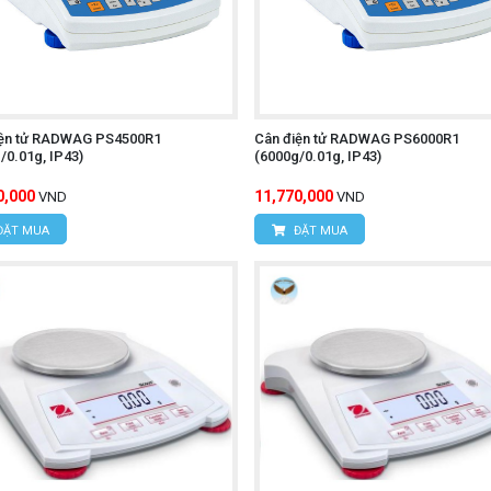
iện tử RADWAG PS4500R1
Cân điện tử RADWAG PS6000R1
/0.01g, IP43)
(6000g/0.01g, IP43)
0,000
11,770,000
VND
VND
ĐẶT MUA
ĐẶT MUA