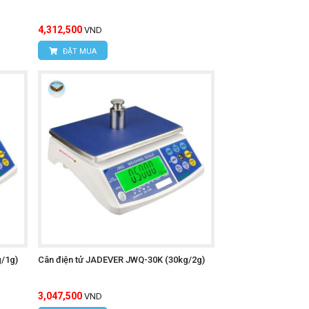
4,312,500
VND
ĐẶT MUA
/1g)
Cân điện tử JADEVER JWQ-30K (30kg/2g)
3,047,500
VND