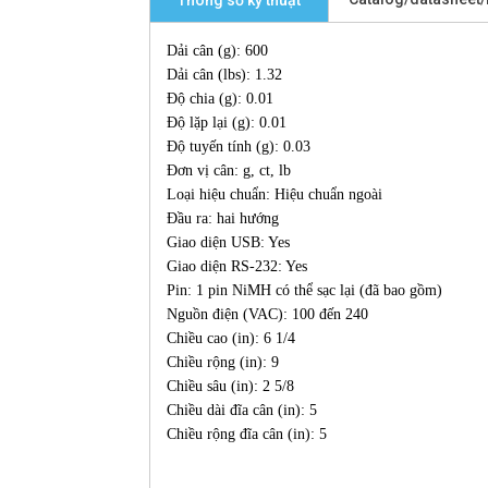
Thông số kỹ thuật
Dải cân (g): 600
Dải cân (lbs): 1.32
Độ chia (g): 0.01
Độ lặp lại (g): 0.01
Độ tuyến tính (g): 0.03
Đơn vị cân: g, ct, lb
Loại hiệu chuẩn: Hiệu chuẩn ngoài
Đầu ra: hai hướng
Giao diện USB: Yes
Giao diện RS-232: Yes
Pin: 1 pin NiMH có thể sạc lại (đã bao gồm)
Nguồn điện (VAC): 100 đến 240
Chiều cao (in): 6 1/4
Chiều rộng (in): 9
Chiều sâu (in): 2 5/8
Chiều dài đĩa cân (in): 5
Chiều rộng đĩa cân (in): 5