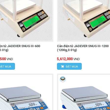
ện tử JADEVER SNUG III-600
Cân điện tử JADEVER SNUG III-1200
0.01g)
(1200g,0.01g)
,500
5,612,000
VND
VND
ĐẶT MUA
ĐẶT MUA