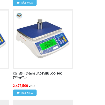
ĐẶT MUA
Cân đếm điện tử JADEVER JCQ-30K
(30kg/2g)
2,472,500
VND
ĐẶT MUA