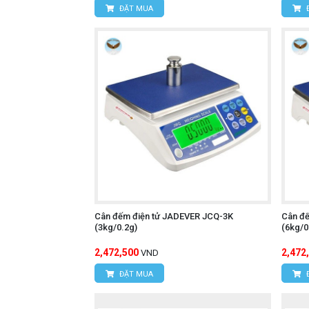
ĐẶT MUA
Cân đếm điện tử JADEVER JCQ-3K
Cân đ
(3kg/0.2g)
(6kg/0
2,472,500
2,472
VND
ĐẶT MUA