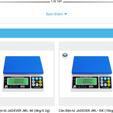
Chi tiết
Xem thêm
ện tử JADEVER JWL-6K (6kg/0.2g)
Cân điện tử JADEVER JWL-15K (15kg