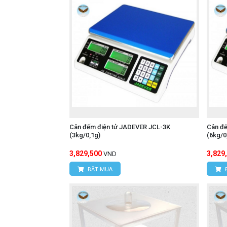
Cân đếm điện tử JADEVER JCL-3K
Cân đ
(3kg/0,1g)
(6kg/0
3,829,500
3,829
VND
ĐẶT MUA