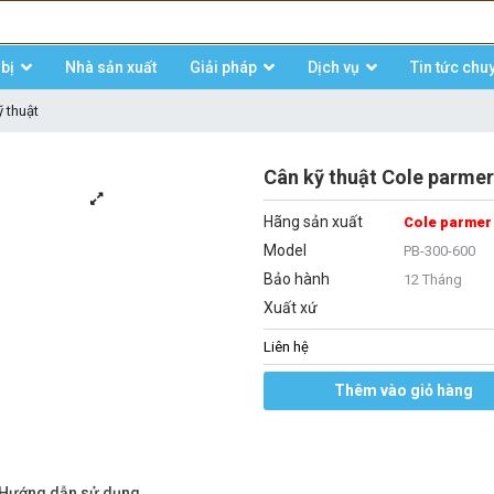
bị
Nhà sản xuất
Giải pháp
Dịch vụ
Tin tức chu
 thuật
Cân kỹ thuật Cole parmer
Hãng sản xuất
Cole parmer
Model
PB-300-600
Bảo hành
12 Tháng
Xuất xứ
Liên hệ
Thêm vào giỏ hàng
/Hướng dẫn sử dụng