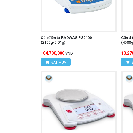
Cân điện tử RADWAG PS2100
Cân đ
(2100g/0.01g)
(4500g
104,700,000
10,27
VND
ĐẶT MUA