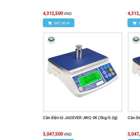
4,312,500
4,312
VND
ĐẶT MUA
Cân điện tử JADEVER JWQ-3K (3kg/0.2g)
Cân đi
3,047,500
3,047
VND