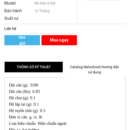
Model
PB-300-3100
Bảo hành
12 Tháng
Xuất xứ
Liên hệ
Thêm
vào
Mua ngay
giỏ
hàng
THÔNG SỐ KỸ THUẬT
Catalog/datasheet/Hướng dẫn
sử dụng
Dải cân (g): 3100
Dải cân (lbs): 6.83
Độ chia (g): 0.1
Độ lặp lại (g): 0.1
Độ tuyến tính (g): 0.3
Đơn vị cân: g, ct, lb
Loại hiệu chuẩn: Hiệu chuẩn ngoài
Đầu ra: hai hướng