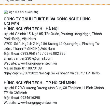
CÔNG TY TNHH THIẾT BỊ VÀ CÔNG NGHỆ HÙNG
NGUYÊN
HÙNG NGUYÊN TECH - HÀ NỘI
Địa chỉ: Số nhà 15, Ngõ 85, Tân Xuân, Phường Đông Ngạc, Thành
Phố Hà Nội, Việt Nam
VPGD: Số 1, Ngách 2, Ngõ 56 Đường Lê Quang Đạo, Phường Từ
Liêm, Thành Phố Hà Nội,Việt Nam
Điện thoại: 0393.968.345 / 0976.082.395
Email: vantien2307@gmail.com
Website: www.hungnguyentech.vn
Mã số thuế: 0110073138
Ngày cấp: 26/07/2022 Nơi cấp Sở kế hoạch và đầu tư TP Hà Nội
HÙNG NGUYÊN TECH - TP HỒ CHÍ MINH
Địa chỉ: D7/6B Đường Dương Đình Cúc, Xã Tân Kiên, H. Bình Chánh,
TP Hồ Chí Minh
Điện thoại: 0934616395
Website: www.hungnguyentech.vn