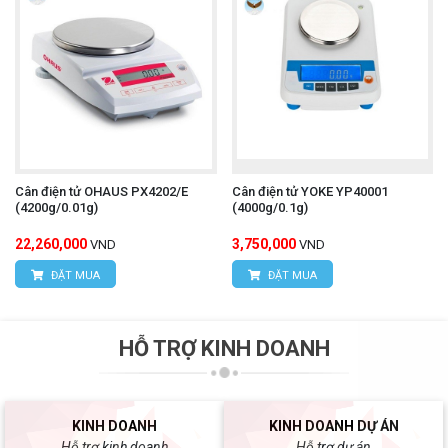
Cân điện tử OHAUS PX4202/E
Cân điện tử YOKE YP40001
(4200g/0.01g)
(4000g/0.1g)
22,260,000
3,750,000
VND
VND
ĐẶT MUA
ĐẶT MUA
HỖ TRỢ KINH DOANH
KINH DOANH
KINH DOANH DỰ ÁN
Hỗ trợ kinh doanh
Hỗ trợ dự án