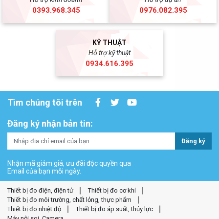
0393.968.345
0976.082.395
KỸ THUẬT
Hỗ trợ kỹ thuật
0934.616.395
Tìm chúng tôi trên
Đăng ký nhận bản tin:
Đăng ký
Nhận mã giảm giá, ưu đãi độc quyền qua
Email của bạn mỗi ngày.
Thiết bị đo điện, điện tử
Thiết bị đo cơ khí
Thiết bị đo môi trường, chất lỏng, thực phẩm
Thiết bị đo nhiệt độ
Thiết bị đo áp suất, thủy lực
Máy nội soi, Camera