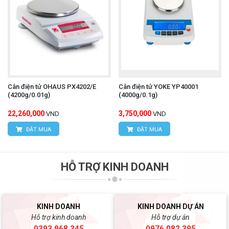
Cân điện tử OHAUS PX4202/E
Cân điện tử YOKE YP40001
(4200g/0.01g)
(4000g/0.1g)
22,260,000
3,750,000
VND
VND
ĐẶT MUA
ĐẶT MUA
HỖ TRỢ KINH DOANH
KINH DOANH
KINH DOANH DỰ ÁN
Hỗ trợ kinh doanh
Hỗ trợ dự án
0393.968.345
0976.082.395