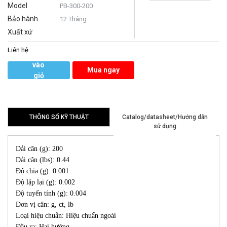
Model
PB-300-200
Bảo hành
12 Tháng
Xuất xứ
Liên hệ
Thêm
vào
Mua ngay
giỏ
hàng
THÔNG SỐ KỸ THUẬT
Catalog/datasheet/Hướng dẫn
sử dụng
Dải cân (g): 200
Dải cân (lbs): 0.44
Độ chia (g): 0.001
Độ lặp lại (g): 0.002
Độ tuyến tính (g): 0.004
Đơn vị cân: g, ct, lb
Loại hiệu chuẩn: Hiệu chuẩn ngoài
Đầu ra: Hai hướng