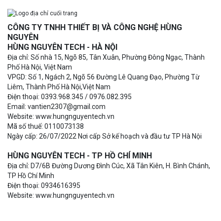
CÔNG TY TNHH THIẾT BỊ VÀ CÔNG NGHỆ HÙNG
NGUYÊN
HÙNG NGUYÊN TECH - HÀ NỘI
Địa chỉ: Số nhà 15, Ngõ 85, Tân Xuân, Phường Đông Ngạc, Thành
Phố Hà Nội, Việt Nam
VPGD: Số 1, Ngách 2, Ngõ 56 Đường Lê Quang Đạo, Phường Từ
Liêm, Thành Phố Hà Nội,Việt Nam
Điện thoại: 0393.968.345 / 0976.082.395
Email: vantien2307@gmail.com
Website: www.hungnguyentech.vn
Mã số thuế: 0110073138
Ngày cấp: 26/07/2022 Nơi cấp Sở kế hoạch và đầu tư TP Hà Nội
HÙNG NGUYÊN TECH - TP HỒ CHÍ MINH
Địa chỉ: D7/6B Đường Dương Đình Cúc, Xã Tân Kiên, H. Bình Chánh,
TP Hồ Chí Minh
Điện thoại: 0934616395
Website: www.hungnguyentech.vn