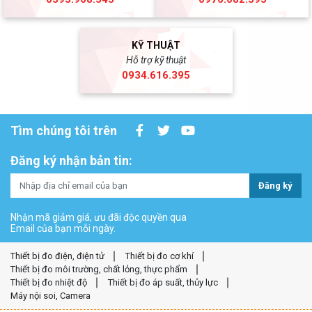
KỸ THUẬT
Hỗ trợ kỹ thuật
0934.616.395
Tìm chúng tôi trên
Đăng ký nhận bản tin:
Đăng ký
Nhận mã giảm giá, ưu đãi độc quyền qua
Email của bạn mỗi ngày.
Thiết bị đo điện, điện tử
Thiết bị đo cơ khí
Thiết bị đo môi trường, chất lỏng, thực phẩm
Thiết bị đo nhiệt độ
Thiết bị đo áp suất, thủy lực
Máy nội soi, Camera