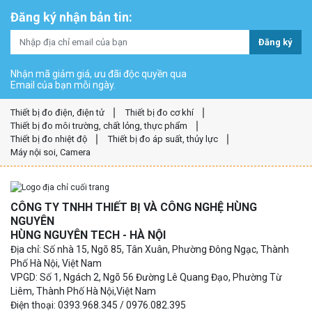
Đăng ký nhận bản tin:
Đăng ký
Nhận mã giảm giá, ưu đãi độc quyền qua
Email của bạn mỗi ngày.
Thiết bị đo điện, điện tử
Thiết bị đo cơ khí
Thiết bị đo môi trường, chất lỏng, thực phẩm
Thiết bị đo nhiệt độ
Thiết bị đo áp suất, thủy lực
Máy nội soi, Camera
CÔNG TY TNHH THIẾT BỊ VÀ CÔNG NGHỆ HÙNG
NGUYÊN
HÙNG NGUYÊN TECH - HÀ NỘI
Địa chỉ: Số nhà 15, Ngõ 85, Tân Xuân, Phường Đông Ngạc, Thành
Phố Hà Nội, Việt Nam
VPGD: Số 1, Ngách 2, Ngõ 56 Đường Lê Quang Đạo, Phường Từ
Liêm, Thành Phố Hà Nội,Việt Nam
Điện thoại: 0393.968.345 / 0976.082.395