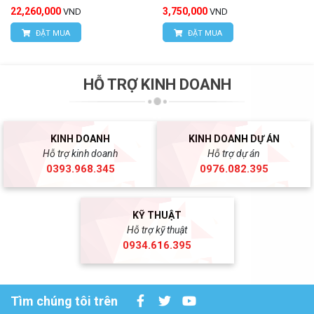
22,260,000
3,750,000
VND
VND
ĐẶT MUA
ĐẶT MUA
HỖ TRỢ KINH DOANH
KINH DOANH
KINH DOANH DỰ ÁN
Hỗ trợ kinh doanh
Hỗ trợ dự án
0393.968.345
0976.082.395
KỸ THUẬT
Hỗ trợ kỹ thuật
0934.616.395
Tìm chúng tôi trên