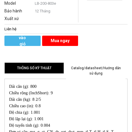
Model
LB-200-803e
Bảo hành
12 Tháng
Xuất xứ
Liên hệ
Thêm
vào
Mua ngay
giỏ
hàng
THÔNG SỐ KỸ THUẬT
Catalog/datasheet/Hướng dẫn
sử dụng
Dải cân (g): 800
Chiều rộng (InchShort): 9
Dải cân (kg): 8 2/5
Chiều cao (in): 0.8
Độ chia (g): 1.001
Độ lặp lại (g): 1.001
Độ tuyến tính (g): 0.004
Đơn vị cân: mg, g, ct, GN, dr, ozt, dwt, mm, tl.T, tl.H, tl.S, T,