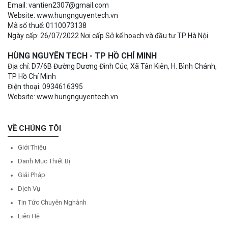
Email: vantien2307@gmail.com
Website: www.hungnguyentech.vn
Mã số thuế: 0110073138
Ngày cấp: 26/07/2022 Nơi cấp Sở kế hoạch và đầu tư TP Hà Nội
HÙNG NGUYÊN TECH - TP HỒ CHÍ MINH
Địa chỉ: D7/6B Đường Dương Đình Cúc, Xã Tân Kiên, H. Bình Chánh,
TP Hồ Chí Minh
Điện thoại: 0934616395
Website: www.hungnguyentech.vn
VỀ CHÚNG TÔI
Giới Thiệu
Danh Mục Thiết Bị
Giải Pháp
Dịch Vụ
Tin Tức Chuyên Nghành
Liên Hệ