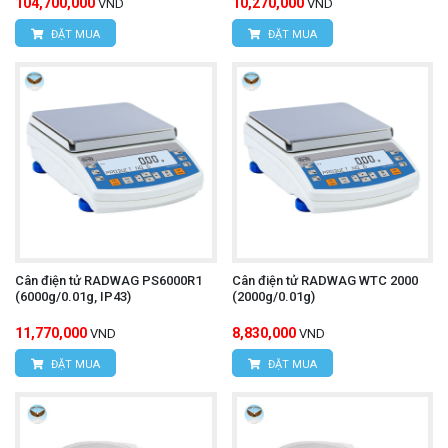
104,700,000
10,270,000
VND
VND
ĐẶT MUA
ĐẶT MUA
Cân điện tử RADWAG PS6000R1
Cân điện tử RADWAG WTC 2000
(6000g/0.01g, IP43)
(2000g/0.01g)
11,770,000
8,830,000
VND
VND
ĐẶT MUA
ĐẶT MUA