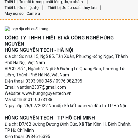
Thiết bị đo môi trường, chất lỏng, thực phẩm
Thiết bị đo nhiệt độ
Thiết bị đo áp suất, thủy lực
Máy nội soi, Camera
CÔNG TY TNHH THIẾT BỊ VÀ CÔNG NGHỆ HÙNG
NGUYÊN
HÙNG NGUYÊN TECH - HÀ NỘI
Địa chỉ: Số nhà 15, Ngõ 85, Tân Xuân, Phường Đông Ngạc, Thành
Phố Hà Nội, Việt Nam
VPGD: Số 1, Ngách 2, Ngõ 56 Đường Lê Quang Đạo, Phường Từ
Liêm, Thành Phố Hà Nội,Việt Nam
Điện thoại: 0393.968.345 / 0976.082.395
Email: vantien2307@gmail.com
Website: www.hungnguyentech.vn
Mã số thuế: 0110073138
Ngày cấp: 26/07/2022 Nơi cấp Sở kế hoạch và đầu tư TP Hà Nội
HÙNG NGUYÊN TECH - TP HỒ CHÍ MINH
Địa chỉ: D7/6B Đường Dương Đình Cúc, Xã Tân Kiên, H. Bình Chánh,
TP Hồ Chí Minh
Điện thoại: 0934616395