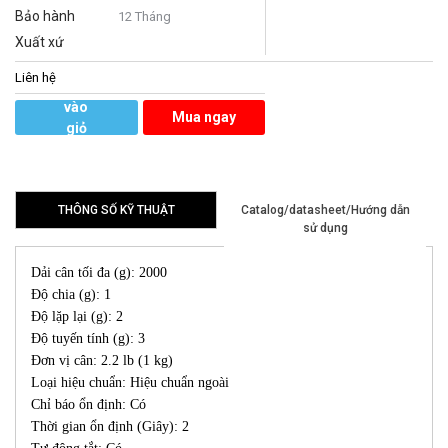
Bảo hành
12 Tháng
Xuất xứ
Liên hệ
Thêm
vào
Mua ngay
giỏ
hàng
THÔNG SỐ KỸ THUẬT
Catalog/datasheet/Hướng dẫn
sử dụng
Dải cân tối đa (g): 2000
Độ chia (g): 1
Độ lặp lại (g): 2
Độ tuyến tính (g): 3
Đơn vị cân: 2.2 lb (1 kg)
Loại hiệu chuẩn: Hiệu chuẩn ngoài
Chỉ báo ổn định: Có
Thời gian ổn định (Giây): 2