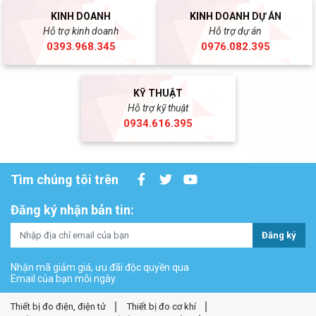
KINH DOANH
KINH DOANH DỰ ÁN
Hỗ trợ kinh doanh
Hỗ trợ dự án
0393.968.345
0976.082.395
KỸ THUẬT
Hỗ trợ kỹ thuật
0934.616.395
Tìm chúng tôi trên
Đăng ký nhận bản tin:
Đăng ký
Nhận mã giảm giá, ưu đãi độc quyền qua
Email của bạn mỗi ngày.
Thiết bị đo điện, điện tử
Thiết bị đo cơ khí