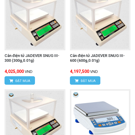
Cân điện tử JADEVER SNUG III-
Cân điện tử JADEVER SNUG III-
300 (300g,0.01g)
600 (600g,0.01g)
4,025,000
4,197,500
VND
VND
ĐẶT MUA
ĐẶT MUA