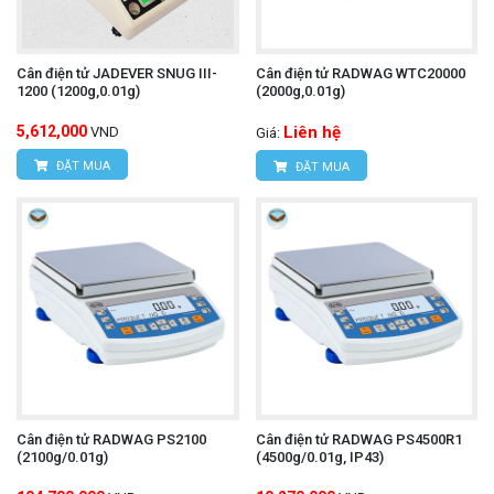
Cân điện tử JADEVER SNUG III-
Cân điện tử RADWAG WTC20000
1200 (1200g,0.01g)
(2000g,0.01g)
5,612,000
Liên hệ
VND
Giá:
ĐẶT MUA
ĐẶT MUA
Cân điện tử RADWAG PS2100
Cân điện tử RADWAG PS4500R1
(2100g/0.01g)
(4500g/0.01g, IP43)