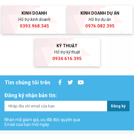
KINH DOANH
KINH DOANH DỰ ÁN
Hỗ trợ kinh doanh
Hỗ trợ dự án
0393.968.345
0976.082.395
KỸ THUẬT
Hỗ trợ kỹ thuật
0934.616.395
Tìm chúng tôi trên
Đăng ký nhận bản tin:
Đăng ký
Nhận mã giảm giá, ưu đãi độc quyền qua
Email của bạn mỗi ngày.