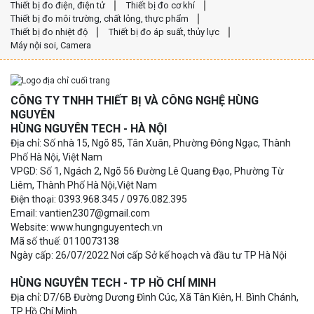
Thiết bị đo điện, điện tử
Thiết bị đo cơ khí
Thiết bị đo môi trường, chất lỏng, thực phẩm
Thiết bị đo nhiệt độ
Thiết bị đo áp suất, thủy lực
Máy nội soi, Camera
CÔNG TY TNHH THIẾT BỊ VÀ CÔNG NGHỆ HÙNG
NGUYÊN
HÙNG NGUYÊN TECH - HÀ NỘI
Địa chỉ: Số nhà 15, Ngõ 85, Tân Xuân, Phường Đông Ngạc, Thành
Phố Hà Nội, Việt Nam
VPGD: Số 1, Ngách 2, Ngõ 56 Đường Lê Quang Đạo, Phường Từ
Liêm, Thành Phố Hà Nội,Việt Nam
Điện thoại: 0393.968.345 / 0976.082.395
Email: vantien2307@gmail.com
Website: www.hungnguyentech.vn
Mã số thuế: 0110073138
Ngày cấp: 26/07/2022 Nơi cấp Sở kế hoạch và đầu tư TP Hà Nội
HÙNG NGUYÊN TECH - TP HỒ CHÍ MINH
Địa chỉ: D7/6B Đường Dương Đình Cúc, Xã Tân Kiên, H. Bình Chánh,
TP Hồ Chí Minh