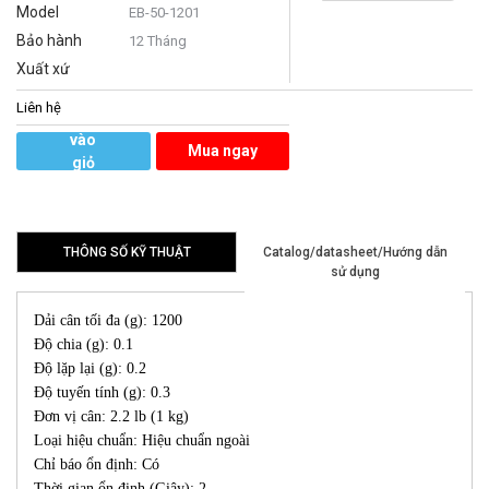
Model
EB-50-1201
Bảo hành
12 Tháng
Xuất xứ
Liên hệ
Thêm
vào
Mua ngay
giỏ
hàng
THÔNG SỐ KỸ THUẬT
Catalog/datasheet/Hướng dẫn
sử dụng
Dải cân tối đa (g): 1200
Độ chia (g): 0.1
Độ lặp lại (g): 0.2
Độ tuyến tính (g): 0.3
Đơn vị cân: 2.2 lb (1 kg)
Loại hiệu chuẩn: Hiệu chuẩn ngoài
Chỉ báo ổn định: Có
Thời gian ổn định (Giây): 2