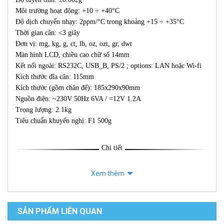
Môi trường hoạt động: +10 ÷ +40°C
Độ dịch chuyển nhạy: 2ppm/°C trong khoảng +15 ÷ +35°C
Thời gian cân: <3 giây
Đơn vị: mg, kg, g, ct, lb, oz, ozt, gr, dwt
Màn hình LCD, chiều cao chữ số 14mm
Kết nối ngoài: RS232C, USB_B, PS/2 ; options: LAN hoặc Wi-fi
Kích thước đĩa cân: 115mm
Kích thước (gồm chân đế): 185x290x90mm
Nguồn điện: ~230V 50Hz 6VA / =12V 1.2A
Trọng lượng: 2.1kg
Tiêu chuẩn khuyến nghị: F1 500g
Chi tiết
Xem thêm
SẢN PHẨM LIÊN QUAN