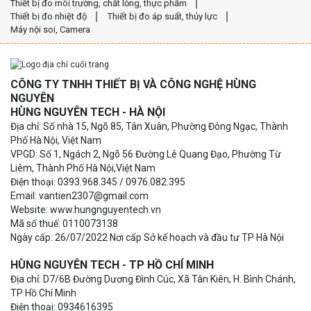
Thiết bị đo môi trường, chất lỏng, thực phẩm
Thiết bị đo nhiệt độ
Thiết bị đo áp suất, thủy lực
Máy nội soi, Camera
CÔNG TY TNHH THIẾT BỊ VÀ CÔNG NGHỆ HÙNG
NGUYÊN
HÙNG NGUYÊN TECH - HÀ NỘI
Địa chỉ: Số nhà 15, Ngõ 85, Tân Xuân, Phường Đông Ngạc, Thành
Phố Hà Nội, Việt Nam
VPGD: Số 1, Ngách 2, Ngõ 56 Đường Lê Quang Đạo, Phường Từ
Liêm, Thành Phố Hà Nội,Việt Nam
Điện thoại: 0393.968.345 / 0976.082.395
Email: vantien2307@gmail.com
Website: www.hungnguyentech.vn
Mã số thuế: 0110073138
Ngày cấp: 26/07/2022 Nơi cấp Sở kế hoạch và đầu tư TP Hà Nội
HÙNG NGUYÊN TECH - TP HỒ CHÍ MINH
Địa chỉ: D7/6B Đường Dương Đình Cúc, Xã Tân Kiên, H. Bình Chánh,
TP Hồ Chí Minh
Điện thoại: 0934616395