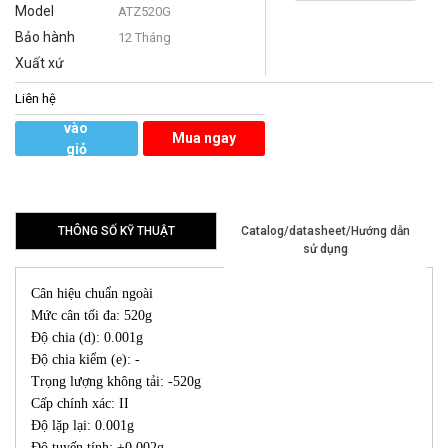
Model
ATZ520G
Bảo hành
12 Tháng
Xuất xứ
Liên hệ
Thêm
vào
Mua ngay
giỏ
hàng
THÔNG SỐ KỸ THUẬT
Catalog/datasheet/Hướng dẫn
sử dụng
Cân hiệu chuẩn ngoài
Mức cân tối đa: 520g
Độ chia (d): 0.001g
Độ chia kiểm (e): -
Trọng lượng không tải: -520g
Cấp chính xác: II
Độ lặp lại: 0.001g
Độ tuyến tính: ±0.002g