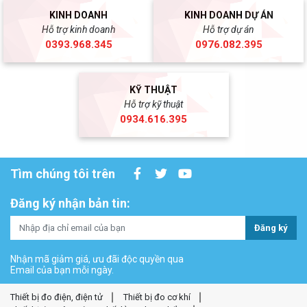
KINH DOANH
KINH DOANH DỰ ÁN
Hỗ trợ kinh doanh
Hỗ trợ dự án
0393.968.345
0976.082.395
KỸ THUẬT
Hỗ trợ kỹ thuật
0934.616.395
Tìm chúng tôi trên
Đăng ký nhận bản tin:
Đăng ký
Nhận mã giảm giá, ưu đãi độc quyền qua
Email của bạn mỗi ngày.
Thiết bị đo điện, điện tử
Thiết bị đo cơ khí