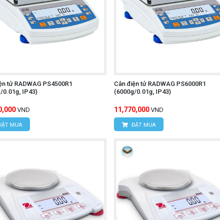
iện tử RADWAG PS4500R1
Cân điện tử RADWAG PS6000R1
/0.01g, IP43)
(6000g/0.01g, IP43)
0,000
11,770,000
VND
VND
ĐẶT MUA
ĐẶT MUA