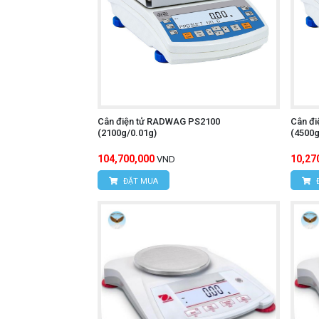
Cân điện tử RADWAG PS2100
Cân đ
(2100g/0.01g)
(4500g
104,700,000
10,27
VND
ĐẶT MUA