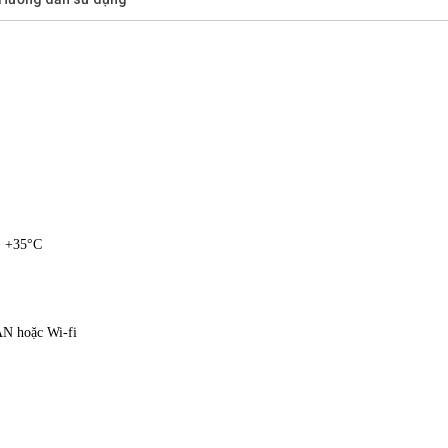
÷ +35°C
AN hoặc Wi-fi