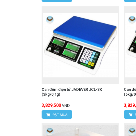
Cân đếm điện tử JADEVER JCL-3K
Cân đ
(3kg/0,1g)
(6kg/0
3,829,500
3,829
VND
ĐẶT MUA