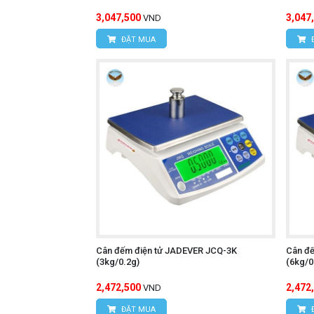
3,047,500
3,047
VND
ĐẶT MUA
Cân đếm điện tử JADEVER JCQ-3K
Cân đ
(3kg/0.2g)
(6kg/0
2,472,500
2,472
VND
ĐẶT MUA