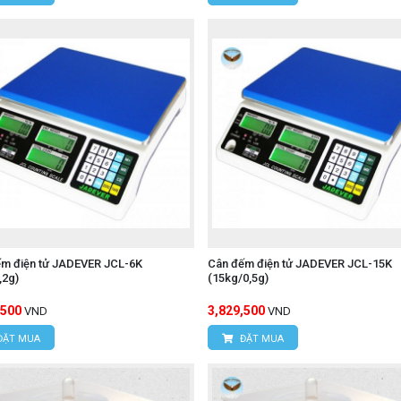
ếm điện tử JADEVER JCL-6K
Cân đếm điện tử JADEVER JCL-15K
,2g)
(15kg/0,5g)
,500
3,829,500
VND
VND
ĐẶT MUA
ĐẶT MUA