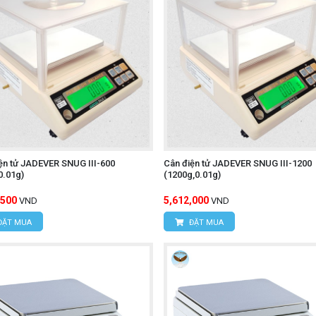
ện tử JADEVER SNUG III-600
Cân điện tử JADEVER SNUG III-1200
0.01g)
(1200g,0.01g)
,500
5,612,000
VND
VND
ĐẶT MUA
ĐẶT MUA