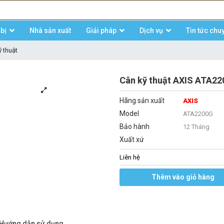
bị
Nhà sản xuất
Giải pháp
Dịch vụ
Tin tức chu
 thuật
Cân kỹ thuật AXIS ATA220
Hãng sản xuất
AXIS
Model
ATA2200G
Bảo hành
12 Tháng
Xuất xứ
Liên hệ
Thêm vào giỏ hàng
/Hướng dẫn sử dụng