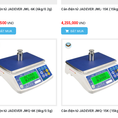
ện tử JADEVER JWL-6K (6kg/0.2g)
Cân điện tử JADEVER JWL-15K (15kg
,500
4,255,000
VND
VND
ĐẶT MUA
ĐẶT MUA
ện tử JADEVER JWQ-6K (6kg/0.5g)
Cân điện tử JADEVER JWQ-15K (15kg