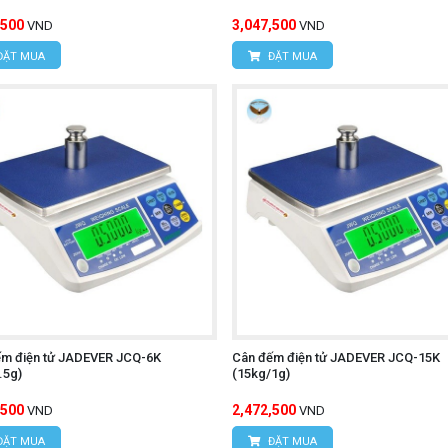
,500
3,047,500
VND
VND
ĐẶT MUA
ĐẶT MUA
ếm điện tử JADEVER JCQ-6K
Cân đếm điện tử JADEVER JCQ-15K
.5g)
(15kg/1g)
,500
2,472,500
VND
VND
ĐẶT MUA
ĐẶT MUA