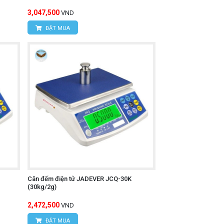
3,047,500
VND
ĐẶT MUA
Cân đếm điện tử JADEVER JCQ-30K
(30kg/2g)
2,472,500
VND
ĐẶT MUA