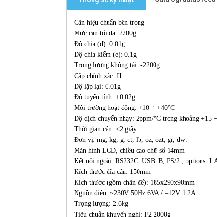
Thông số kỹ thuật
Cân hiệu chuẩn bên trong
Mức cân tối đa: 2200g
Độ chia (d): 0.01g
Độ chia kiểm (e): 0.1g
Trọng lượng không tải: -2200g
Cấp chính xác: II
Độ lặp lại: 0.01g
Độ tuyến tính: ±0.02g
Môi trường hoạt động: +10 ÷ +40°C
Độ dịch chuyển nhạy: 2ppm/°C trong khoảng +15 
Thời gian cân: <2 giây
Đơn vị: mg, kg, g, ct, lb, oz, ozt, gr, dwt
Màn hình LCD, chiều cao chữ số 14mm
Kết nối ngoài: RS232C, USB_B, PS/2 ; options: L
Kích thước đĩa cân: 150mm
Kích thước (gồm chân đế): 185x290x90mm
Nguồn điện: ~230V 50Hz 6VA / =12V 1.2A
Trọng lượng: 2.6kg
Tiêu chuẩn khuyến nghị: F2 2000g