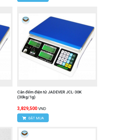
Cân đếm điện tử JADEVER JCL-30K
(30kg/1g)
3,829,500
VND
ĐẶT MUA