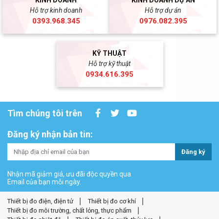
KINH DOANH
KINH DOANH DỰ ÁN
Hỗ trợ kinh doanh
Hỗ trợ dự án
0393.968.345
0976.082.395
KỸ THUẬT
Hỗ trợ kỹ thuật
0934.616.395
Tìm chúng tôi trên
Đăng ký nhận bản tin:
Đăng ký
Nhận mã giảm giá, ưu đãi độc quyền qua
Email của bạn mỗi ngày.
Thiết bị đo điện, điện tử
Thiết bị đo cơ khí
Thiết bị đo môi trường, chất lỏng, thực phẩm