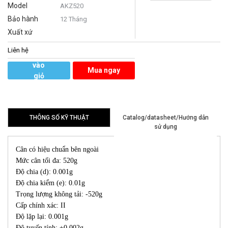
Model
AKZ520
Bảo hành
12 Tháng
Xuất xứ
Liên hệ
Thêm
vào
Mua ngay
giỏ
hàng
THÔNG SỐ KỸ THUẬT
Catalog/datasheet/Hướng dẫn
sử dụng
Cân có hiệu chuẩn bên ngoài
Mức cân tối đa: 520g
Độ chia (d): 0.001g
Độ chia kiểm (e): 0.01g
Trọng lượng không tải: -520g
Cấp chính xác: II
Độ lặp lại: 0.001g
Độ tuyến tính: ±0.002g