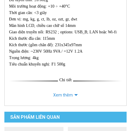
Môi trường hoạt động: +10 ÷ +40°C
Thời gian cân: <3 giây
Đơn vị: mg, kg, g, ct, lb, oz, ozt, gr, dwt
Màn hình LCD, chiều cao chữ số 14mm
Giao diện truyền nối: RS232 ; options: USB_B; LAN hoặc Wi-fi
Kích thước đĩa cân: 115mm
Kích thước (gồm chân đế): 231x345x97mm
Nguồn điện: ~230V 50Hz 9VA / =12V 1.2A
Trọng lượng: 4kg
Tiêu chuẩn khuyến nghị: F1 500g
Chi tiết
Xem thêm
SẢN PHẨM LIÊN QUAN