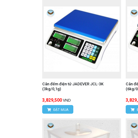
Cân đếm điện tử JADEVER JCL-3K
Cân đ
(3kg/0,1g)
(6kg/0
3,829,500
3,829
VND
ĐẶT MUA