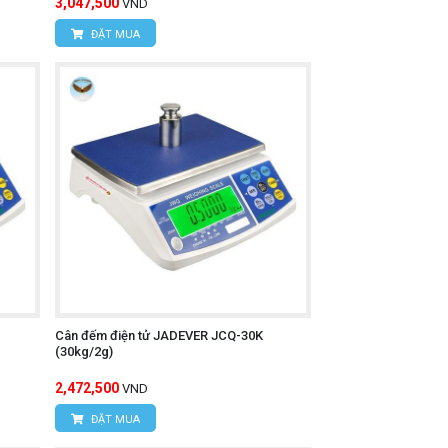
3,047,500
VND
ĐẶT MUA
Cân đếm điện tử JADEVER JCQ-30K
(30kg/2g)
2,472,500
VND
ĐẶT MUA