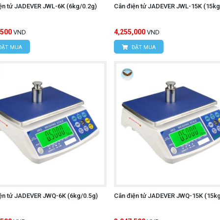
ện tử JADEVER JWL-6K (6kg/0.2g)
Cân điện tử JADEVER JWL-15K (15kg
,500
4,255,000
VND
VND
ĐẶT MUA
ĐẶT MUA
ện tử JADEVER JWQ-6K (6kg/0.5g)
Cân điện tử JADEVER JWQ-15K (15kg