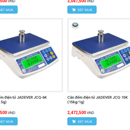
,500
3,047,500
VND
VND
ĐẶT MUA
ĐẶT MUA
ếm điện tử JADEVER JCQ-6K
Cân đếm điện tử JADEVER JCQ-15K
.5g)
(15kg/1g)
,500
2,472,500
VND
VND
ĐẶT MUA
ĐẶT MUA