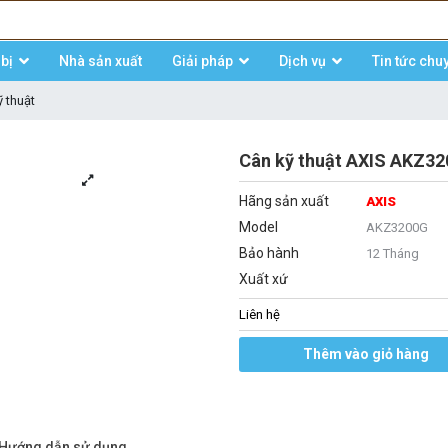
bị
Nhà sản xuất
Giải pháp
Dịch vụ
Tin tức chu
 thuật
Cân kỹ thuật AXIS AKZ320
Hãng sản xuất
AXIS
Model
AKZ3200G
Bảo hành
12 Tháng
Xuất xứ
Liên hệ
Thêm vào giỏ hàng
/Hướng dẫn sử dụng