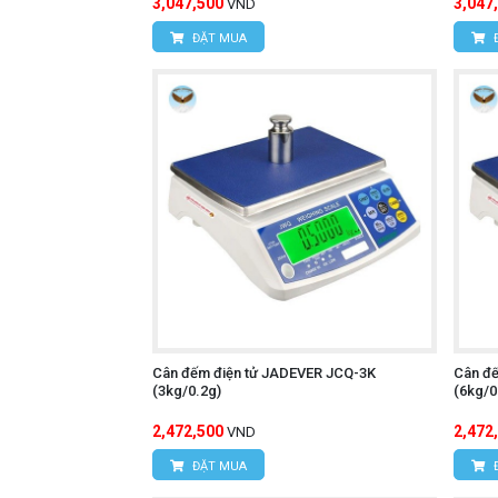
3,047,500
3,047
VND
ĐẶT MUA
Cân đếm điện tử JADEVER JCQ-3K
Cân đ
(3kg/0.2g)
(6kg/0
2,472,500
2,472
VND
ĐẶT MUA