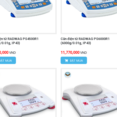
iện tử RADWAG PS4500R1
Cân điện tử RADWAG PS6000R1
/0.01g, IP43)
(6000g/0.01g, IP43)
0,000
11,770,000
VND
VND
ĐẶT MUA
ĐẶT MUA