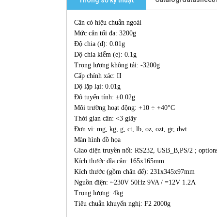
Thông số kỹ thuật
Cân có hiệu chuẩn ngoài
Mức cân tối đa: 3200g
Độ chia (d): 0.01g
Độ chia kiểm (e): 0.1g
Trọng lượng không tải: -3200g
Cấp chính xác: II
Độ lặp lại: 0.01g
Độ tuyến tính: ±0.02g
Môi trường hoạt động: +10 ÷ +40°C
Thời gian cân: <3 giây
Đơn vị: mg, kg, g, ct, lb, oz, ozt, gr, dwt
Màn hình đồ họa
Giao diện truyền nối: RS232, USB_B,PS/2 ; option
Kích thước đĩa cân: 165x165mm
Kích thước (gồm chân đế): 231x345x97mm
Nguồn điện: ~230V 50Hz 9VA / =12V 1.2A
Trọng lượng: 4kg
Tiêu chuẩn khuyến nghị: F2 2000g