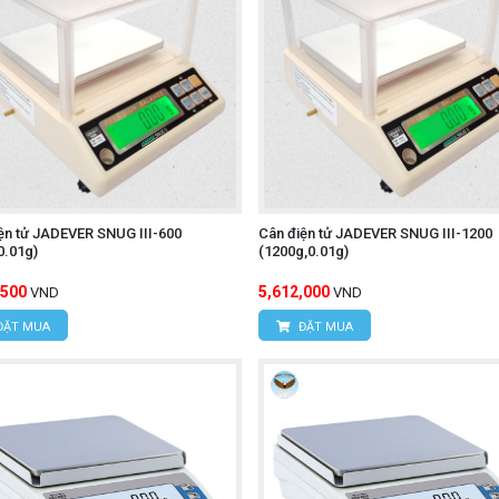
ện tử JADEVER SNUG III-600
Cân điện tử JADEVER SNUG III-1200
0.01g)
(1200g,0.01g)
,500
5,612,000
VND
VND
ĐẶT MUA
ĐẶT MUA