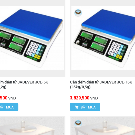
ếm điện tử JADEVER JCL-6K
Cân đếm điện tử JADEVER JCL-15K
,2g)
(15kg/0,5g)
,500
3,829,500
VND
VND
ĐẶT MUA
ĐẶT MUA