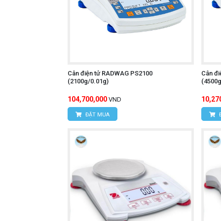
Cân điện tử RADWAG PS2100
Cân đ
(2100g/0.01g)
(4500g
104,700,000
10,27
VND
ĐẶT MUA