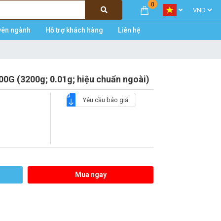
0
yên ngành
Hỗ trợ khách hàng
Liên hệ
0G (3200g; 0.01g; hiệu chuẩn ngoài)
Yêu cầu báo giá
Mua ngay