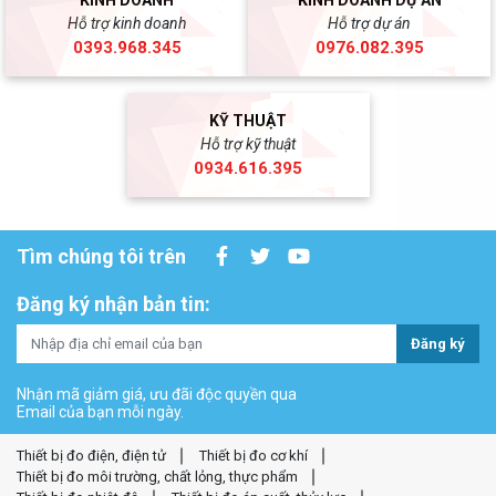
KINH DOANH
KINH DOANH DỰ ÁN
Hỗ trợ kinh doanh
Hỗ trợ dự án
0393.968.345
0976.082.395
KỸ THUẬT
Hỗ trợ kỹ thuật
0934.616.395
Tìm chúng tôi trên
Đăng ký nhận bản tin:
Đăng ký
Nhận mã giảm giá, ưu đãi độc quyền qua
Email của bạn mỗi ngày.
Thiết bị đo điện, điện tử
Thiết bị đo cơ khí
Thiết bị đo môi trường, chất lỏng, thực phẩm