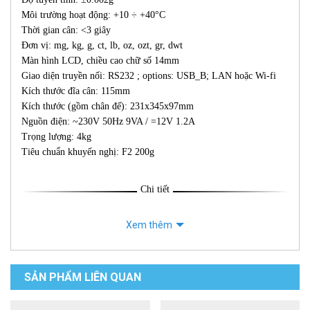
Môi trường hoạt động: +10 ÷ +40°C
Thời gian cân: <3 giây
Đơn vị: mg, kg, g, ct, lb, oz, ozt, gr, dwt
Màn hình LCD, chiều cao chữ số 14mm
Giao diện truyền nối: RS232 ; options: USB_B; LAN hoặc Wi-fi
Kích thước đĩa cân: 115mm
Kích thước (gồm chân đế): 231x345x97mm
Nguồn điện: ~230V 50Hz 9VA / =12V 1.2A
Trọng lượng: 4kg
Tiêu chuẩn khuyến nghị: F2 200g
Chi tiết
Xem thêm
SẢN PHẨM LIÊN QUAN