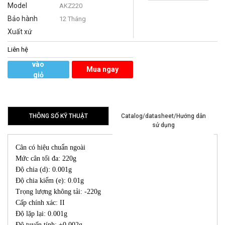
Model
AKZ220
Bảo hành
12 Tháng
Xuất xứ
Liên hệ
Thêm
vào
Mua ngay
giỏ
hàng
THÔNG SỐ KỸ THUẬT
Catalog/datasheet/Hướng dẫn
sử dụng
Cân có hiệu chuẩn ngoài
Mức cân tối đa: 220g
Độ chia (d): 0.001g
Độ chia kiểm (e): 0.01g
Trọng lượng không tải: -220g
Cấp chính xác: II
Độ lặp lại: 0.001g
Độ tuyến tính: ±0.002g