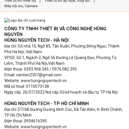
Thiết bị đo nhiệt độ
Thiết bị đo áp suất, thủy lực
Máy nội soi, Camera
CÔNG TY TNHH THIẾT BỊ VÀ CÔNG NGHỆ HÙNG
NGUYÊN
HÙNG NGUYÊN TECH - HÀ NỘI
Địa chỉ: Số nhà 15, Ngõ 85, Tân Xuân, Phường Đông Ngạc, Thành
Phố Hà Nội, Việt Nam
VPGD: Số 1, Ngách 2, Ngõ 56 Đường Lê Quang Đạo, Phường Từ
Liêm, Thành Phố Hà Nội,Việt Nam
Điện thoại: 0393.968.345 / 0976.082.395
Email: vantien2307@gmail.com
Website: www.hungnguyentech.vn
Mã số thuế: 0110073138
Ngày cấp: 26/07/2022 Nơi cấp Sở kế hoạch và đầu tư TP Hà Nội
HÙNG NGUYÊN TECH - TP HỒ CHÍ MINH
Địa chỉ: D7/6B Đường Dương Đình Cúc, Xã Tân Kiên, H. Bình Chánh,
TP Hồ Chí Minh
Điện thoại: 0934616395
Website: www.hungnguyentech.vn