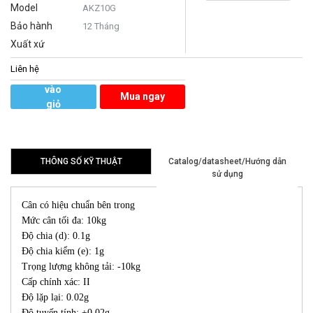
Model
AKZ10G
Bảo hành
12 Tháng
Xuất xứ
Liên hệ
Thêm
vào
Mua ngay
giỏ
hàng
THÔNG SỐ KỸ THUẬT
Catalog/datasheet/Hướng dẫn
sử dụng
Cân có hiệu chuẩn bên trong
Mức cân tối đa: 10kg
Độ chia (d): 0.1g
Độ chia kiểm (e): 1g
Trọng lượng không tải: -10kg
Cấp chính xác: II
Độ lặp lại: 0.02g
Độ tuyến tính: ±0.02g