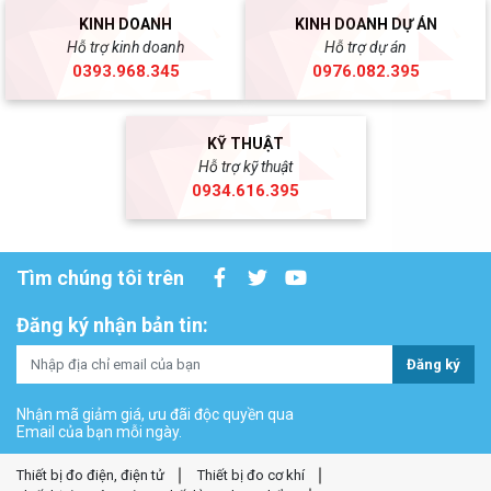
KINH DOANH
KINH DOANH DỰ ÁN
Hỗ trợ kinh doanh
Hỗ trợ dự án
0393.968.345
0976.082.395
KỸ THUẬT
Hỗ trợ kỹ thuật
0934.616.395
Tìm chúng tôi trên
Đăng ký nhận bản tin:
Đăng ký
Nhận mã giảm giá, ưu đãi độc quyền qua
Email của bạn mỗi ngày.
Thiết bị đo điện, điện tử
Thiết bị đo cơ khí