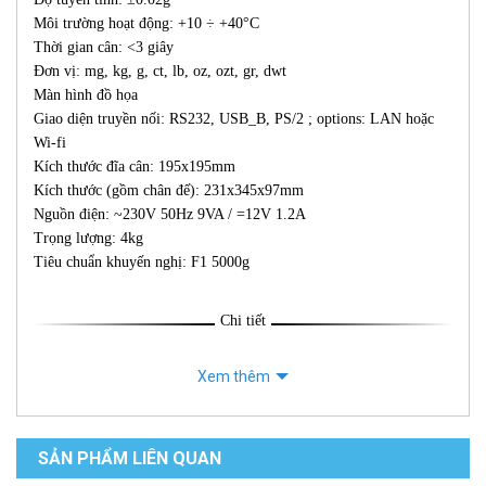
Môi trường hoạt động: +10 ÷ +40°C
Thời gian cân: <3 giây
Đơn vị: mg, kg, g, ct, lb, oz, ozt, gr, dwt
Màn hình đồ họa
Giao diện truyền nối: RS232, USB_B, PS/2 ; options: LAN hoặc
Wi-fi
Kích thước đĩa cân: 195x195mm
Kích thước (gồm chân đế): 231x345x97mm
Nguồn điện: ~230V 50Hz 9VA / =12V 1.2A
Trọng lượng: 4kg
Tiêu chuẩn khuyến nghị: F1 5000g
Chi tiết
Xem thêm
SẢN PHẨM LIÊN QUAN