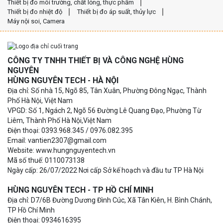
Thiết bị đo môi trường, chất lỏng, thực phẩm
Thiết bị đo nhiệt độ
Thiết bị đo áp suất, thủy lực
Máy nội soi, Camera
CÔNG TY TNHH THIẾT BỊ VÀ CÔNG NGHỆ HÙNG
NGUYÊN
HÙNG NGUYÊN TECH - HÀ NỘI
Địa chỉ: Số nhà 15, Ngõ 85, Tân Xuân, Phường Đông Ngạc, Thành
Phố Hà Nội, Việt Nam
VPGD: Số 1, Ngách 2, Ngõ 56 Đường Lê Quang Đạo, Phường Từ
Liêm, Thành Phố Hà Nội,Việt Nam
Điện thoại: 0393.968.345 / 0976.082.395
Email: vantien2307@gmail.com
Website: www.hungnguyentech.vn
Mã số thuế: 0110073138
Ngày cấp: 26/07/2022 Nơi cấp Sở kế hoạch và đầu tư TP Hà Nội
HÙNG NGUYÊN TECH - TP HỒ CHÍ MINH
Địa chỉ: D7/6B Đường Dương Đình Cúc, Xã Tân Kiên, H. Bình Chánh,
TP Hồ Chí Minh
Điện thoại: 0934616395