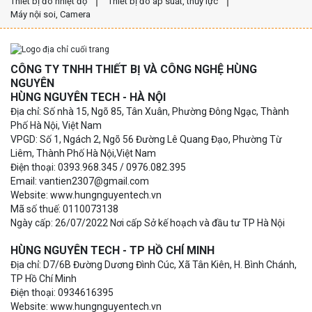
Thiết bị đo nhiệt độ
Thiết bị đo áp suất, thủy lực
Máy nội soi, Camera
CÔNG TY TNHH THIẾT BỊ VÀ CÔNG NGHỆ HÙNG
NGUYÊN
HÙNG NGUYÊN TECH - HÀ NỘI
Địa chỉ: Số nhà 15, Ngõ 85, Tân Xuân, Phường Đông Ngạc, Thành
Phố Hà Nội, Việt Nam
VPGD: Số 1, Ngách 2, Ngõ 56 Đường Lê Quang Đạo, Phường Từ
Liêm, Thành Phố Hà Nội,Việt Nam
Điện thoại: 0393.968.345 / 0976.082.395
Email: vantien2307@gmail.com
Website: www.hungnguyentech.vn
Mã số thuế: 0110073138
Ngày cấp: 26/07/2022 Nơi cấp Sở kế hoạch và đầu tư TP Hà Nội
HÙNG NGUYÊN TECH - TP HỒ CHÍ MINH
Địa chỉ: D7/6B Đường Dương Đình Cúc, Xã Tân Kiên, H. Bình Chánh,
TP Hồ Chí Minh
Điện thoại: 0934616395
Website: www.hungnguyentech.vn