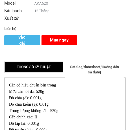
Model
AKA520
Bảo hành
12 Tháng
Xuất xứ
Liên hệ
Thêm
vào
Mua ngay
giỏ
hàng
THÔNG SỐ KỸ THUẬT
Catalog/datasheet/Hướng dẫn
sử dụng
Cân có hiệu chuẩn bên trong
Mức cân tối đa: 520g
Độ chia (d): 0.001g
Độ chia kiểm (e): 0.01g
Trọng lượng không tải: -520g
Cấp chính xác: II
Độ lặp lại: 0.001g
Độ tuyến tính: ±0.002g