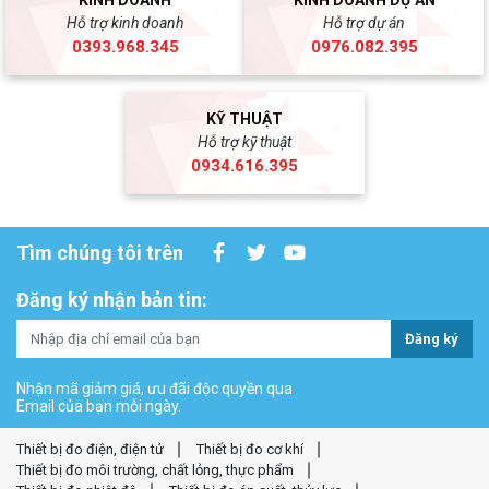
KINH DOANH
KINH DOANH DỰ ÁN
Hỗ trợ kinh doanh
Hỗ trợ dự án
0393.968.345
0976.082.395
KỸ THUẬT
Hỗ trợ kỹ thuật
0934.616.395
Tìm chúng tôi trên
Đăng ký nhận bản tin:
Đăng ký
Nhận mã giảm giá, ưu đãi độc quyền qua
Email của bạn mỗi ngày.
Thiết bị đo điện, điện tử
Thiết bị đo cơ khí
Thiết bị đo môi trường, chất lỏng, thực phẩm