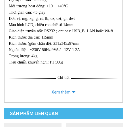
Môi trường hoạt động: +10 ÷ +40°C
Thời gian cân: <3 giây
Đơn vị: mg, kg, g, ct, lb, oz, ozt, gr, dwt
Màn hình LCD, chiều cao chữ số 14mm
Giao diện truyền nối: RS232 ; options: USB_B; LAN hoặc Wi-fi
Kích thước đĩa cân: 115mm
Kích thước (gồm chân đế): 231x345x97mm
Nguồn điện: ~230V 50Hz 9VA / =12V 1.2A
Trọng lượng: 4kg
Tiêu chuẩn khuyến nghị: F1 500g
Chi tiết
Xem thêm
SẢN PHẨM LIÊN QUAN