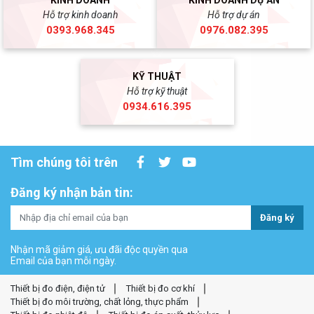
KINH DOANH
KINH DOANH DỰ ÁN
Hỗ trợ kinh doanh
Hỗ trợ dự án
0393.968.345
0976.082.395
KỸ THUẬT
Hỗ trợ kỹ thuật
0934.616.395
Tìm chúng tôi trên
Đăng ký nhận bản tin:
Đăng ký
Nhận mã giảm giá, ưu đãi độc quyền qua
Email của bạn mỗi ngày.
Thiết bị đo điện, điện tử
Thiết bị đo cơ khí
Thiết bị đo môi trường, chất lỏng, thực phẩm