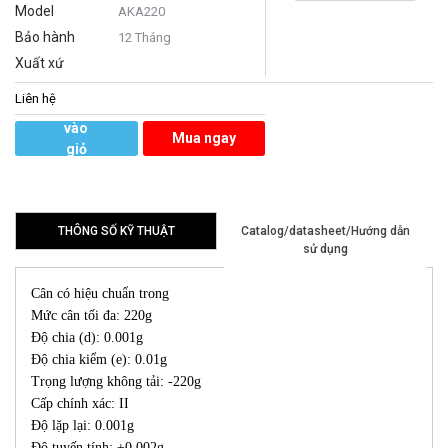
Model
AKA220
Bảo hành
12 Tháng
Xuất xứ
Liên hệ
Thêm
vào
Mua ngay
giỏ
hàng
THÔNG SỐ KỸ THUẬT
Catalog/datasheet/Hướng dẫn
sử dụng
Cân có hiệu chuẩn trong
Mức cân tối đa: 220g
Độ chia (d): 0.001g
Độ chia kiểm (e): 0.01g
Trọng lượng không tải: -220g
Cấp chính xác: II
Độ lặp lại: 0.001g
Độ tuyến tính: ±0.002g