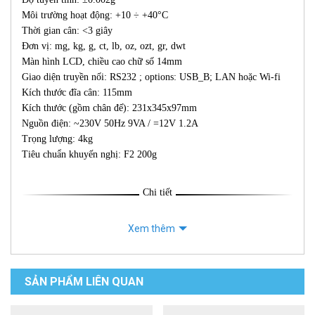
Môi trường hoạt động: +10 ÷ +40°C
Thời gian cân: <3 giây
Đơn vị: mg, kg, g, ct, lb, oz, ozt, gr, dwt
Màn hình LCD, chiều cao chữ số 14mm
Giao diện truyền nối: RS232 ; options: USB_B; LAN hoặc Wi-fi
Kích thước đĩa cân: 115mm
Kích thước (gồm chân đế): 231x345x97mm
Nguồn điện: ~230V 50Hz 9VA / =12V 1.2A
Trọng lượng: 4kg
Tiêu chuẩn khuyến nghị: F2 200g
Chi tiết
Xem thêm
SẢN PHẨM LIÊN QUAN