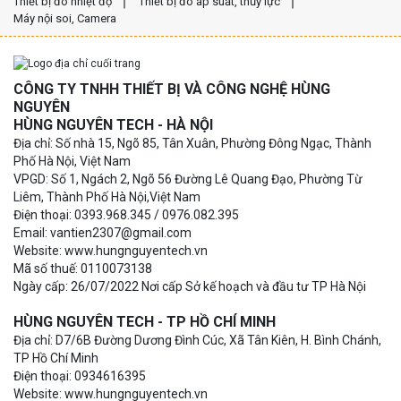
Thiết bị đo nhiệt độ
Thiết bị đo áp suất, thủy lực
Máy nội soi, Camera
CÔNG TY TNHH THIẾT BỊ VÀ CÔNG NGHỆ HÙNG
NGUYÊN
HÙNG NGUYÊN TECH - HÀ NỘI
Địa chỉ: Số nhà 15, Ngõ 85, Tân Xuân, Phường Đông Ngạc, Thành
Phố Hà Nội, Việt Nam
VPGD: Số 1, Ngách 2, Ngõ 56 Đường Lê Quang Đạo, Phường Từ
Liêm, Thành Phố Hà Nội,Việt Nam
Điện thoại: 0393.968.345 / 0976.082.395
Email: vantien2307@gmail.com
Website: www.hungnguyentech.vn
Mã số thuế: 0110073138
Ngày cấp: 26/07/2022 Nơi cấp Sở kế hoạch và đầu tư TP Hà Nội
HÙNG NGUYÊN TECH - TP HỒ CHÍ MINH
Địa chỉ: D7/6B Đường Dương Đình Cúc, Xã Tân Kiên, H. Bình Chánh,
TP Hồ Chí Minh
Điện thoại: 0934616395
Website: www.hungnguyentech.vn