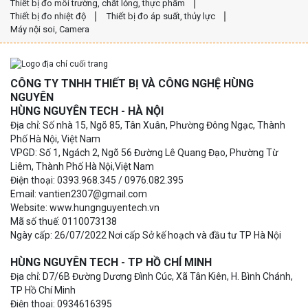
Thiết bị đo môi trường, chất lỏng, thực phẩm
Thiết bị đo nhiệt độ
Thiết bị đo áp suất, thủy lực
Máy nội soi, Camera
CÔNG TY TNHH THIẾT BỊ VÀ CÔNG NGHỆ HÙNG
NGUYÊN
HÙNG NGUYÊN TECH - HÀ NỘI
Địa chỉ: Số nhà 15, Ngõ 85, Tân Xuân, Phường Đông Ngạc, Thành
Phố Hà Nội, Việt Nam
VPGD: Số 1, Ngách 2, Ngõ 56 Đường Lê Quang Đạo, Phường Từ
Liêm, Thành Phố Hà Nội,Việt Nam
Điện thoại: 0393.968.345 / 0976.082.395
Email: vantien2307@gmail.com
Website: www.hungnguyentech.vn
Mã số thuế: 0110073138
Ngày cấp: 26/07/2022 Nơi cấp Sở kế hoạch và đầu tư TP Hà Nội
HÙNG NGUYÊN TECH - TP HỒ CHÍ MINH
Địa chỉ: D7/6B Đường Dương Đình Cúc, Xã Tân Kiên, H. Bình Chánh,
TP Hồ Chí Minh
Điện thoại: 0934616395