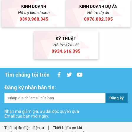
KINH DOANH
KINH DOANH DỰ ÁN
Hỗ trợ kinh doanh
Hỗ trợ dự án
0393.968.345
0976.082.395
KỸ THUẬT
Hỗ trợ kỹ thuật
0934.616.395
Tìm chúng tôi trên
Đăng ký nhận bản tin:
Đăng ký
Nhận mã giảm giá, ưu đãi độc quyền qua
Email của bạn mỗi ngày.
Thiết bị đo điện, điện tử
Thiết bị đo cơ khí