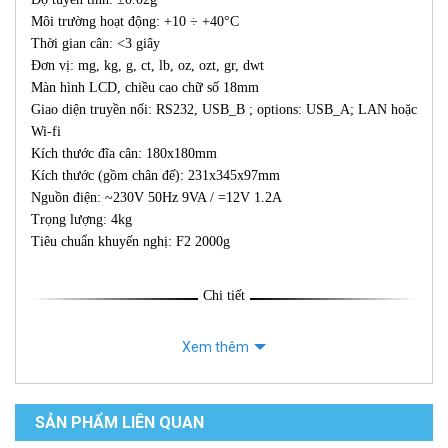
Môi trường hoạt động: +10 ÷ +40°C
Thời gian cân: <3 giây
Đơn vị: mg, kg, g, ct, lb, oz, ozt, gr, dwt
Màn hình LCD, chiều cao chữ số 18mm
Giao diện truyền nối: RS232, USB_B ; options: USB_A; LAN hoặc
Wi-fi
Kích thước đĩa cân: 180x180mm
Kích thước (gồm chân đế): 231x345x97mm
Nguồn điện: ~230V 50Hz 9VA / =12V 1.2A
Trọng lượng: 4kg
Tiêu chuẩn khuyến nghị: F2 2000g
Chi tiết
Xem thêm
SẢN PHẨM LIÊN QUAN