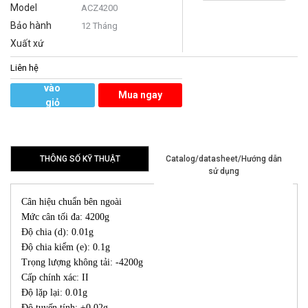
Model
ACZ4200
Bảo hành
12 Tháng
Xuất xứ
Liên hệ
Thêm
vào
Mua ngay
giỏ
hàng
THÔNG SỐ KỸ THUẬT
Catalog/datasheet/Hướng dẫn
sử dụng
Cân hiệu chuẩn bên ngoài
Mức cân tối đa: 4200g
Độ chia (d): 0.01g
Độ chia kiểm (e): 0.1g
Trọng lượng không tải: -4200g
Cấp chính xác: II
Độ lặp lại: 0.01g
Độ tuyến tính: ±0.02g