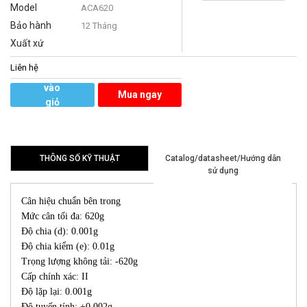
Model
ACA620
Bảo hành
12 Tháng
Xuất xứ
Liên hệ
Thêm
vào
Mua ngay
giỏ
hàng
THÔNG SỐ KỸ THUẬT
Catalog/datasheet/Hướng dẫn
sử dụng
Cân hiệu chuẩn bên trong
Mức cân tối đa: 620g
Độ chia (d): 0.001g
Độ chia kiểm (e): 0.01g
Trọng lượng không tải: -620g
Cấp chính xác: II
Độ lặp lại: 0.001g
Độ tuyến tính: ±0.002g