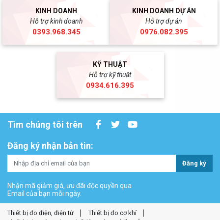
KINH DOANH
KINH DOANH DỰ ÁN
Hỗ trợ kinh doanh
Hỗ trợ dự án
0393.968.345
0976.082.395
KỸ THUẬT
Hỗ trợ kỹ thuật
0934.616.395
Tìm chúng tôi trên
Đăng ký nhận bản tin:
Đăng ký
Nhận mã giảm giá, ưu đãi độc quyền qua
Email của bạn mỗi ngày.
Thiết bị đo điện, điện tử
Thiết bị đo cơ khí