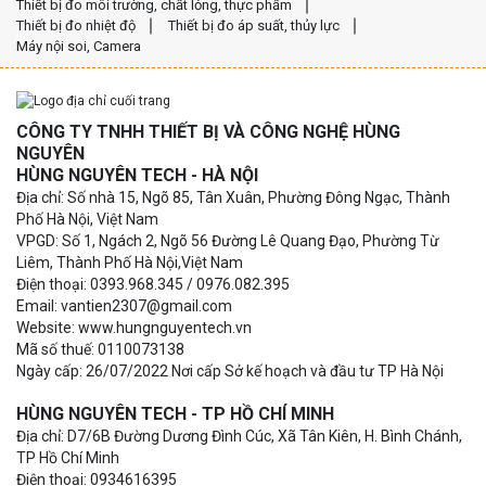
Thiết bị đo môi trường, chất lỏng, thực phẩm
Thiết bị đo nhiệt độ
Thiết bị đo áp suất, thủy lực
Máy nội soi, Camera
CÔNG TY TNHH THIẾT BỊ VÀ CÔNG NGHỆ HÙNG
NGUYÊN
HÙNG NGUYÊN TECH - HÀ NỘI
Địa chỉ: Số nhà 15, Ngõ 85, Tân Xuân, Phường Đông Ngạc, Thành
Phố Hà Nội, Việt Nam
VPGD: Số 1, Ngách 2, Ngõ 56 Đường Lê Quang Đạo, Phường Từ
Liêm, Thành Phố Hà Nội,Việt Nam
Điện thoại: 0393.968.345 / 0976.082.395
Email: vantien2307@gmail.com
Website: www.hungnguyentech.vn
Mã số thuế: 0110073138
Ngày cấp: 26/07/2022 Nơi cấp Sở kế hoạch và đầu tư TP Hà Nội
HÙNG NGUYÊN TECH - TP HỒ CHÍ MINH
Địa chỉ: D7/6B Đường Dương Đình Cúc, Xã Tân Kiên, H. Bình Chánh,
TP Hồ Chí Minh
Điện thoại: 0934616395