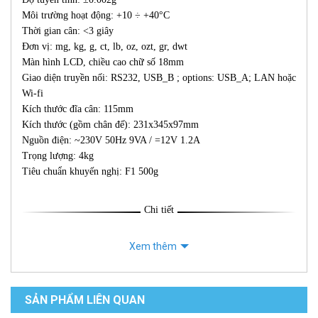
Môi trường hoạt động: +10 ÷ +40°C
Thời gian cân: <3 giây
Đơn vị: mg, kg, g, ct, lb, oz, ozt, gr, dwt
Màn hình LCD, chiều cao chữ số 18mm
Giao diện truyền nối: RS232, USB_B ; options: USB_A; LAN hoặc
Wi-fi
Kích thước đĩa cân: 115mm
Kích thước (gồm chân đế): 231x345x97mm
Nguồn điện: ~230V 50Hz 9VA / =12V 1.2A
Trọng lượng: 4kg
Tiêu chuẩn khuyến nghị: F1 500g
Chi tiết
Xem thêm
SẢN PHẨM LIÊN QUAN