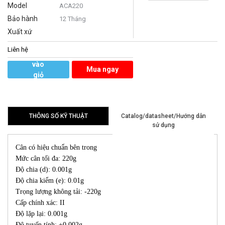
Model
ACA220
Bảo hành
12 Tháng
Xuất xứ
Liên hệ
Thêm
vào
Mua ngay
giỏ
hàng
THÔNG SỐ KỸ THUẬT
Catalog/datasheet/Hướng dẫn
sử dụng
Cân có hiệu chuẩn bên trong
Mức cân tối đa: 220g
Độ chia (d): 0.001g
Độ chia kiểm (e): 0.01g
Trọng lượng không tải: -220g
Cấp chính xác: II
Độ lặp lại: 0.001g
Độ tuyến tính: ±0.002g