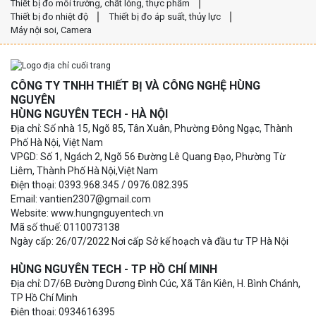
Thiết bị đo môi trường, chất lỏng, thực phẩm
Thiết bị đo nhiệt độ
Thiết bị đo áp suất, thủy lực
Máy nội soi, Camera
CÔNG TY TNHH THIẾT BỊ VÀ CÔNG NGHỆ HÙNG
NGUYÊN
HÙNG NGUYÊN TECH - HÀ NỘI
Địa chỉ: Số nhà 15, Ngõ 85, Tân Xuân, Phường Đông Ngạc, Thành
Phố Hà Nội, Việt Nam
VPGD: Số 1, Ngách 2, Ngõ 56 Đường Lê Quang Đạo, Phường Từ
Liêm, Thành Phố Hà Nội,Việt Nam
Điện thoại: 0393.968.345 / 0976.082.395
Email: vantien2307@gmail.com
Website: www.hungnguyentech.vn
Mã số thuế: 0110073138
Ngày cấp: 26/07/2022 Nơi cấp Sở kế hoạch và đầu tư TP Hà Nội
HÙNG NGUYÊN TECH - TP HỒ CHÍ MINH
Địa chỉ: D7/6B Đường Dương Đình Cúc, Xã Tân Kiên, H. Bình Chánh,
TP Hồ Chí Minh
Điện thoại: 0934616395