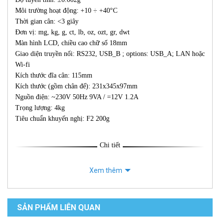
Môi trường hoạt động: +10 ÷ +40°C
Thời gian cân: <3 giây
Đơn vị: mg, kg, g, ct, lb, oz, ozt, gr, dwt
Màn hình LCD, chiều cao chữ số 18mm
Giao diện truyền nối: RS232, USB_B ; options: USB_A; LAN hoặc
Wi-fi
Kích thước đĩa cân: 115mm
Kích thước (gồm chân đế): 231x345x97mm
Nguồn điện: ~230V 50Hz 9VA / =12V 1.2A
Trọng lượng: 4kg
Tiêu chuẩn khuyến nghị: F2 200g
Chi tiết
Xem thêm
SẢN PHẨM LIÊN QUAN