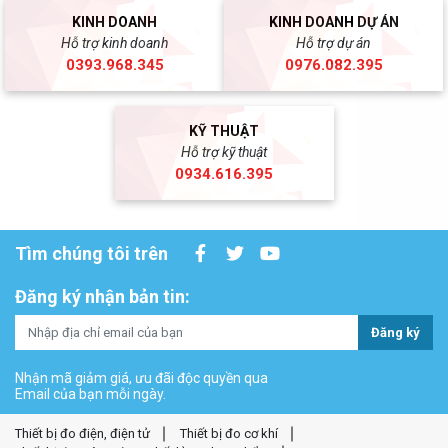
KINH DOANH
KINH DOANH DỰ ÁN
Hỗ trợ kinh doanh
Hỗ trợ dự án
0393.968.345
0976.082.395
KỸ THUẬT
Hỗ trợ kỹ thuật
0934.616.395
Tìm chúng tôi trên
Đăng ký nhận bản tin:
Đăng ký
Nhận mã giảm giá, ưu đãi độc quyền qua
Email của bạn mỗi ngày.
Thiết bị đo điện, điện tử
Thiết bị đo cơ khí