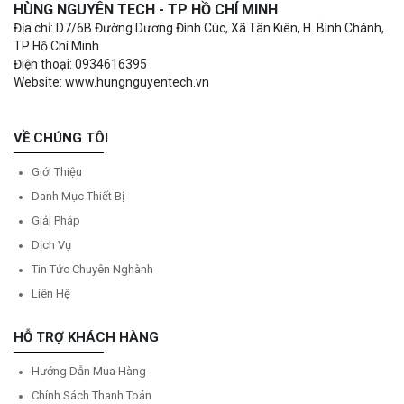
HÙNG NGUYÊN TECH - TP HỒ CHÍ MINH
Địa chỉ: D7/6B Đường Dương Đình Cúc, Xã Tân Kiên, H. Bình Chánh,
TP Hồ Chí Minh
Điện thoại: 0934616395
Website: www.hungnguyentech.vn
VỀ CHÚNG TÔI
Giới Thiệu
Danh Mục Thiết Bị
Giải Pháp
Dịch Vụ
Tin Tức Chuyên Nghành
Liên Hệ
HỖ TRỢ KHÁCH HÀNG
Hướng Dẫn Mua Hàng
Chính Sách Thanh Toán