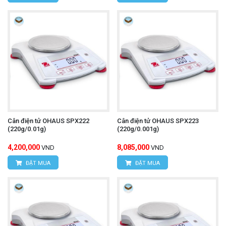
Cân điện tử OHAUS SPX222
Cân điện tử OHAUS SPX223
(220g/0.01g)
(220g/0.001g)
4,200,000
8,085,000
VND
VND
ĐẶT MUA
ĐẶT MUA