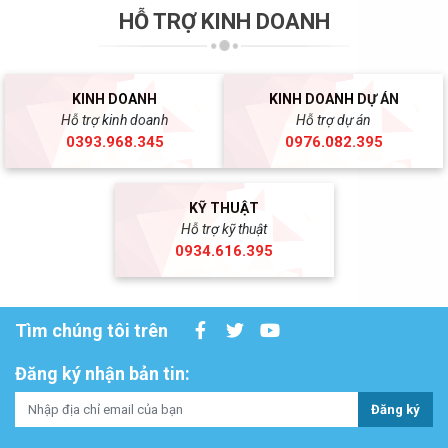
HỖ TRỢ KINH DOANH
KINH DOANH
KINH DOANH DỰ ÁN
Hỗ trợ kinh doanh
Hỗ trợ dự án
0393.968.345
0976.082.395
KỸ THUẬT
Hỗ trợ kỹ thuật
0934.616.395
Tìm chúng tôi trên
Đăng ký nhận bản tin:
Đăng ký