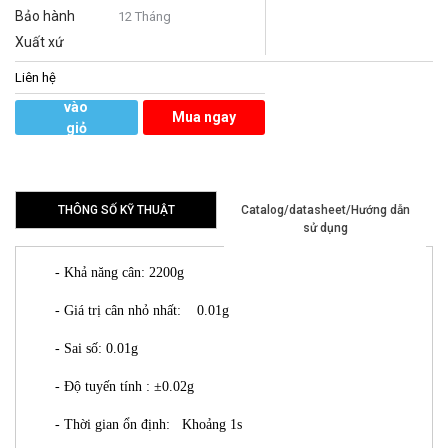
Bảo hành
12 Tháng
Xuất xứ
Liên hệ
Thêm
vào
Mua ngay
giỏ
hàng
THÔNG SỐ KỸ THUẬT
Catalog/datasheet/Hướng dẫn
sử dụng
- Khả năng cân: 2200g
- Giá trị cân nhỏ nhất: 0.01g
- Sai số: 0.01g
- Độ tuyến tính : ±0.02g
- Thời gian ổn định: Khoảng 1s