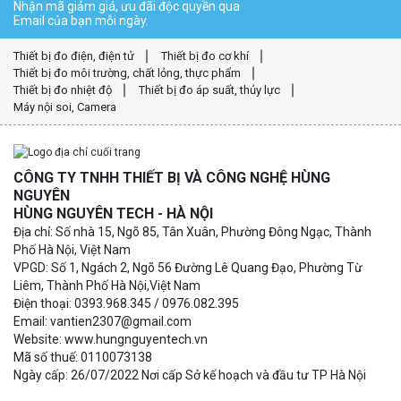
Nhận mã giảm giá, ưu đãi độc quyền qua
Email của bạn mỗi ngày.
Thiết bị đo điện, điện tử
Thiết bị đo cơ khí
Thiết bị đo môi trường, chất lỏng, thực phẩm
Thiết bị đo nhiệt độ
Thiết bị đo áp suất, thủy lực
Máy nội soi, Camera
CÔNG TY TNHH THIẾT BỊ VÀ CÔNG NGHỆ HÙNG
NGUYÊN
HÙNG NGUYÊN TECH - HÀ NỘI
Địa chỉ: Số nhà 15, Ngõ 85, Tân Xuân, Phường Đông Ngạc, Thành
Phố Hà Nội, Việt Nam
VPGD: Số 1, Ngách 2, Ngõ 56 Đường Lê Quang Đạo, Phường Từ
Liêm, Thành Phố Hà Nội,Việt Nam
Điện thoại: 0393.968.345 / 0976.082.395
Email: vantien2307@gmail.com
Website: www.hungnguyentech.vn
Mã số thuế: 0110073138
Ngày cấp: 26/07/2022 Nơi cấp Sở kế hoạch và đầu tư TP Hà Nội