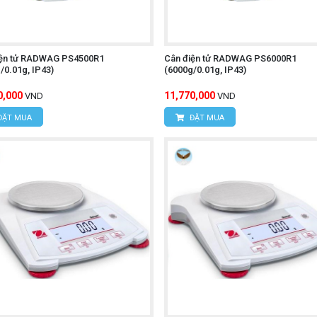
iện tử RADWAG PS4500R1
Cân điện tử RADWAG PS6000R1
/0.01g, IP43)
(6000g/0.01g, IP43)
0,000
11,770,000
VND
VND
ĐẶT MUA
ĐẶT MUA