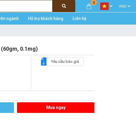
0
yên ngành
Hỗ trợ khách hàng
Liên hệ
4 (60gm, 0.1mg)
Yêu cầu báo giá
Mua ngay