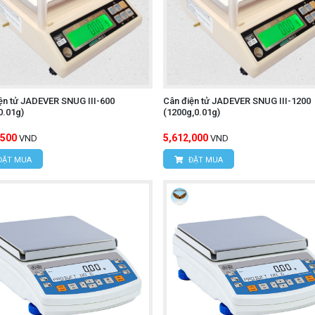
ện tử JADEVER SNUG III-600
Cân điện tử JADEVER SNUG III-1200
0.01g)
(1200g,0.01g)
,500
5,612,000
VND
VND
ĐẶT MUA
ĐẶT MUA