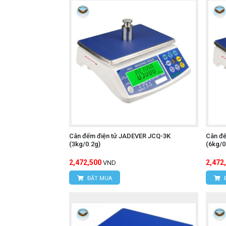
Cân đếm điện tử JADEVER JCQ-3K
Cân đ
(3kg/0.2g)
(6kg/0
2,472,500
2,472
VND
ĐẶT MUA