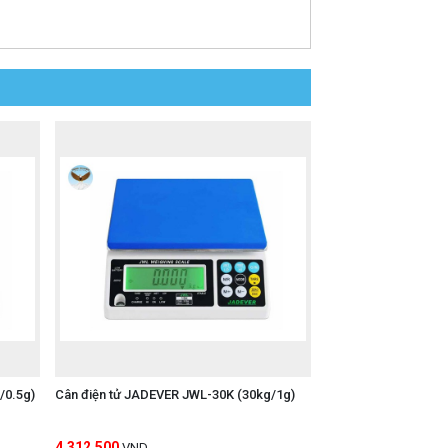
/0.5g)
Cân điện tử JADEVER JWL-30K (30kg/1g)
4,312,500
VND