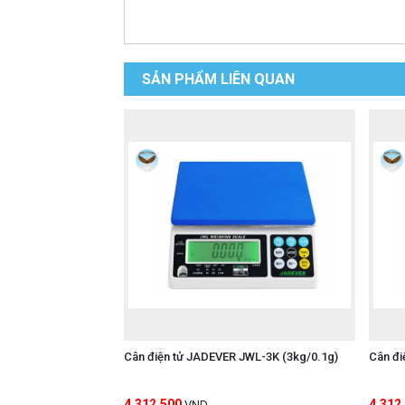
SẢN PHẨM LIÊN QUAN
Cân điện tử JADEVER JWL-3K (3kg/0.1g)
Cân đi
4,312,500
4,312
VND