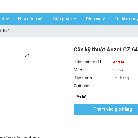
bị
Nhà sản xuất
Giải pháp
Dịch vụ
Tin tức chu
 thuật
Cân kỹ thuật Aczet CZ 6
Hãng sản xuất
Aczet
Model
CZ 64
Bảo hành
12 Tháng
Xuất xứ
Liên hệ
Thêm vào giỏ hàng
/Hướng dẫn sử dụng