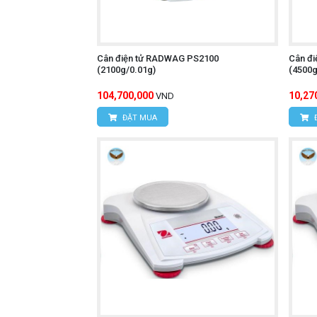
Cân điện tử RADWAG PS2100
Cân đ
(2100g/0.01g)
(4500g
104,700,000
10,27
VND
ĐẶT MUA