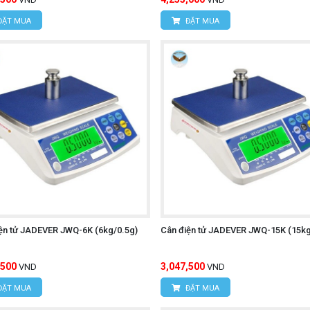
ĐẶT MUA
ĐẶT MUA
ện tử JADEVER JWQ-6K (6kg/0.5g)
Cân điện tử JADEVER JWQ-15K (15kg
,500
3,047,500
VND
VND
ĐẶT MUA
ĐẶT MUA