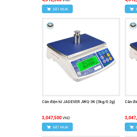
ĐẶT MUA
Cân điện tử JADEVER JWQ-3K (3kg/0.2g)
Cân đi
3,047,500
3,047
VND
ĐẶT MUA