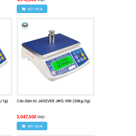
ĐẶT MUA
/1g)
Cân điện tử JADEVER JWQ-30K (30kg/2g)
3,047,500
VND
ĐẶT MUA