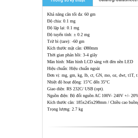
Thông số kỹ thuật
Khả năng cân tối đa: 60 gm
Độ chia: 0.1 mg
Độ lặp lại: 0.1 mg
Độ tuyến tính: ± 0.2 mg
Trừ bì (tare): -60 gm
Kích thước mặt cân: Ø80mm
Thời gian phản hồi: 3-4 giây
Màn hình: Màn hình LCD sáng với đèn nền LED
Hiệu chuẩn: Hiệu chuẩn ngoài
Đơn vị: mg, gm, kg, lb, ct, GN, mo, oz, dwt, t1T, 
Nhiệt độ hoạt động: 15°C đến 35°C
Giao diện: RS 232C/ USB (opt).
Nguồn điện: Bộ đổi nguồn AC 100V- 240V +/- 20
Kích thước cân: 185x245x298mm / Chiều cao buồ
Trọng lượng: 2.7 kg