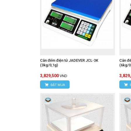
Cân đếm điện tử JADEVER JCL-3K
Cân đ
(3kg/0,1g)
(6kg/0
3,829,500
3,829
VND
ĐẶT MUA