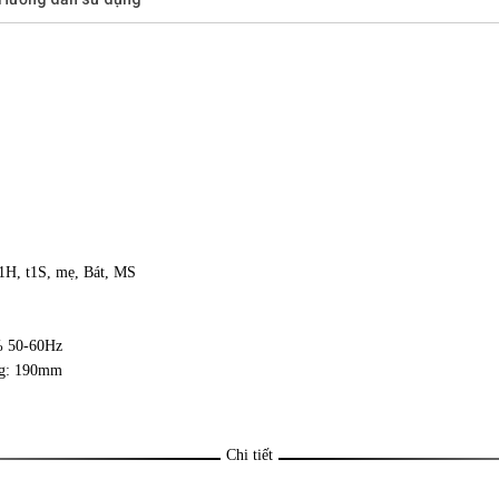
t1H, t1S, mẹ, Bát, MS
% 50-60Hz
ng: 190mm
Chi tiết