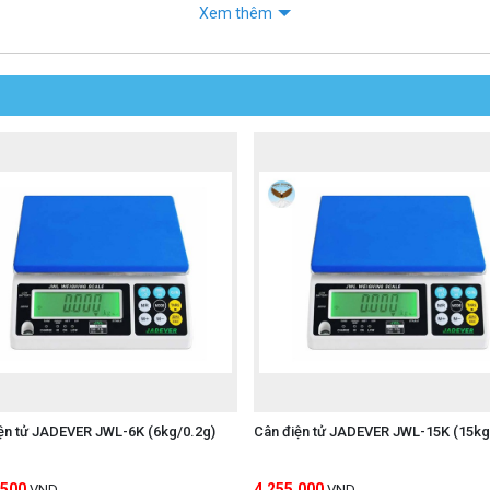
Xem thêm
ện tử JADEVER JWL-6K (6kg/0.2g)
Cân điện tử JADEVER JWL-15K (15kg
,500
4,255,000
VND
VND