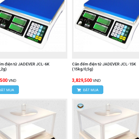
ếm điện tử JADEVER JCL-6K
Cân đếm điện tử JADEVER JCL-15K
,2g)
(15kg/0,5g)
,500
3,829,500
VND
VND
ĐẶT MUA
ĐẶT MUA