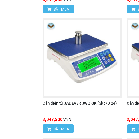
ĐẶT MUA
Cân điện tử JADEVER JWQ-3K (3kg/0.2g)
Cân đi
3,047,500
3,047
VND
ĐẶT MUA