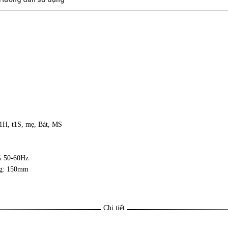
t1H, t1S, mẹ, Bát, MS
% 50-60Hz
ng: 150mm
Chi tiết