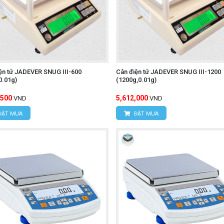
ện tử JADEVER SNUG III-600
Cân điện tử JADEVER SNUG III-1200
0.01g)
(1200g,0.01g)
,500
5,612,000
VND
VND
ĐẶT MUA
ĐẶT MUA