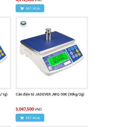
ĐẶT MUA
/1g)
Cân điện tử JADEVER JWQ-30K (30kg/2g)
3,047,500
VND
ĐẶT MUA