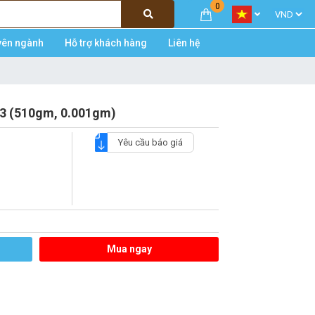
0
yên ngành
Hỗ trợ khách hàng
Liên hệ
13 (510gm, 0.001gm)
Yêu cầu báo giá
Mua ngay