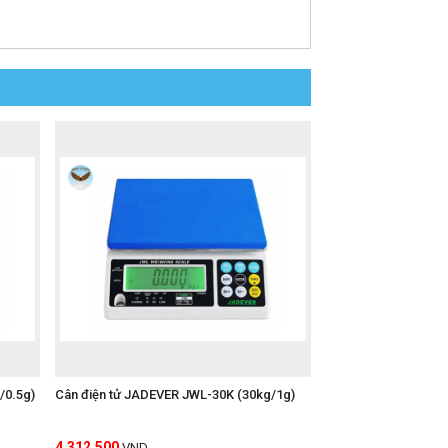
/0.5g)
Cân điện tử JADEVER JWL-30K (30kg/1g)
4,312,500
VND