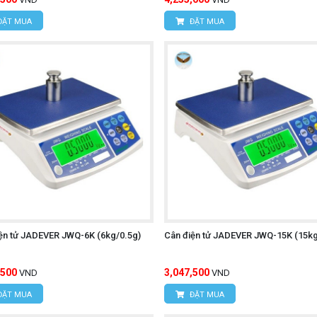
ĐẶT MUA
ĐẶT MUA
ện tử JADEVER JWQ-6K (6kg/0.5g)
Cân điện tử JADEVER JWQ-15K (15kg
,500
3,047,500
VND
VND
ĐẶT MUA
ĐẶT MUA