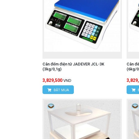
Cân đếm điện tử JADEVER JCL-3K
Cân đ
(3kg/0,1g)
(6kg/0
3,829,500
3,829
VND
ĐẶT MUA