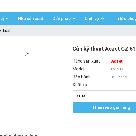
bị
Nhà sản xuất
Giải pháp
Dịch vụ
Tin tức chu
 thuật
Cân kỹ thuật Aczet CZ 5
Hãng sản xuất
Aczet
Model
CZ 513
Bảo hành
12 Tháng
Xuất xứ
Liên hệ
Thêm vào giỏ hàng
/Hướng dẫn sử dụng