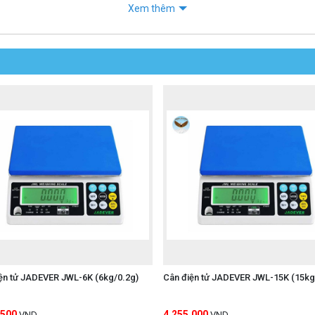
Xem thêm
ện tử JADEVER JWL-6K (6kg/0.2g)
Cân điện tử JADEVER JWL-15K (15kg
,500
4,255,000
VND
VND