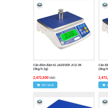
Cân đếm điện tử JADEVER JCQ-3K
Cân đ
(3kg/0.2g)
(6kg/0
2,472,500
2,472
VND
ĐẶT MUA