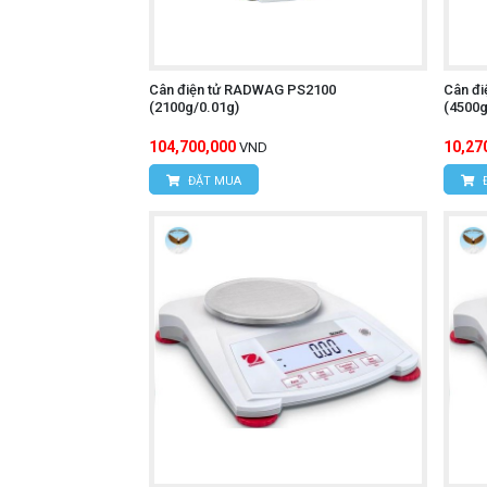
Cân điện tử RADWAG PS2100
Cân đ
(2100g/0.01g)
(4500g
104,700,000
10,27
VND
ĐẶT MUA