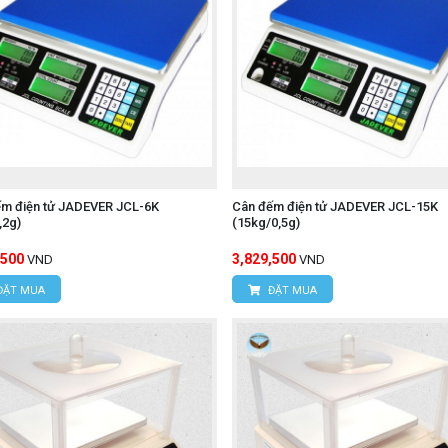
ếm điện tử JADEVER JCL-6K
Cân đếm điện tử JADEVER JCL-15K
,2g)
(15kg/0,5g)
,500
3,829,500
VND
VND
ĐẶT MUA
ĐẶT MUA