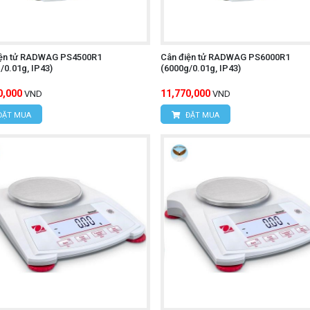
iện tử RADWAG PS4500R1
Cân điện tử RADWAG PS6000R1
/0.01g, IP43)
(6000g/0.01g, IP43)
0,000
11,770,000
VND
VND
ĐẶT MUA
ĐẶT MUA