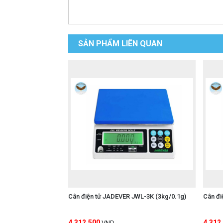
SẢN PHẨM LIÊN QUAN
Cân điện tử JADEVER JWL-3K (3kg/0.1g)
Cân đi
4,312,500
4,312
VND