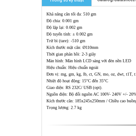
Thông số kỹ thuật
Khả năng cân tối đa: 510 gm
Độ chia: 0.001 gm
Độ lặp lại: 0.002 gm
Độ tuyến tính: ± 0.002 gm
Trừ bì (tare): -510 gm
Kích thước mặt cân: Ø110mm
Thời gian phản hồi: 2-3 giây
Màn hình: Màn hình LCD sáng với đèn nền LED
Hiệu chuẩn: Hiệu chuẩn ngoài
Đơn vị: mg, gm, kg, lb, ct, GN, mo, oz, dwt, t1T, 
Nhiệt độ hoạt động: 15°C đến 35°C
Giao diện: RS 232C/ USB (opt).
Nguồn điện: Bộ đổi nguồn AC 100V- 240V +/- 20
Kích thước cân: 185x245x250mm / Chiều cao buồ
Trọng lượng: 2.7 kg