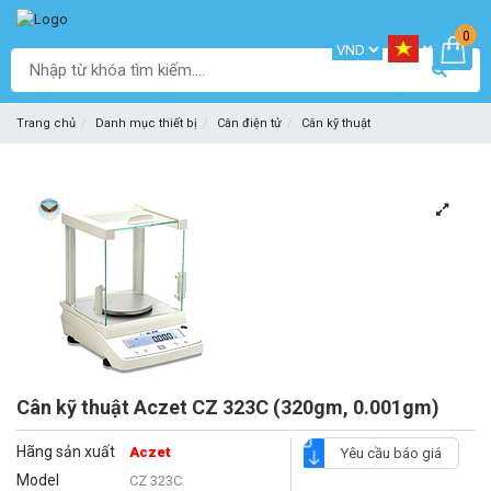
0
Trang chủ
Danh mục thiết bị
Cân điện tử
Cân kỹ thuật
Cân kỹ thuật Aczet CZ 323C (320gm, 0.001gm)
Hãng sản xuất
Aczet
Yêu cầu báo giá
Model
CZ 323C