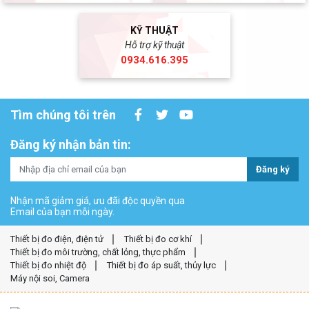
KỸ THUẬT
Hỗ trợ kỹ thuật
0934.616.395
Tìm chúng tôi trên
Đăng ký nhận bản tin:
Đăng ký
Nhận mã giảm giá, ưu đãi độc quyền qua
Email của bạn mỗi ngày.
Thiết bị đo điện, điện tử
Thiết bị đo cơ khí
Thiết bị đo môi trường, chất lỏng, thực phẩm
Thiết bị đo nhiệt độ
Thiết bị đo áp suất, thủy lực
Máy nội soi, Camera