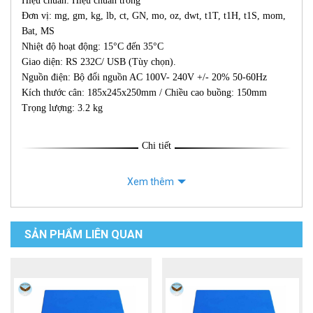
Hiệu chuẩn: Hiệu chuẩn trong
Đơn vị: mg, gm, kg, lb, ct, GN, mo, oz, dwt, t1T, t1H, t1S, mom,
Bat, MS
Nhiệt độ hoạt động: 15°C đến 35°C
Giao diện: RS 232C/ USB (Tùy chọn).
Nguồn điện: Bộ đổi nguồn AC 100V- 240V +/- 20% 50-60Hz
Kích thước cân: 185x245x250mm / Chiều cao buồng: 150mm
Trọng lượng: 3.2 kg
Chi tiết
Xem thêm
SẢN PHẨM LIÊN QUAN