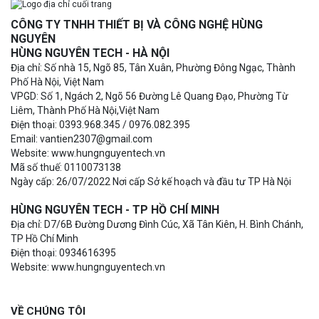
CÔNG TY TNHH THIẾT BỊ VÀ CÔNG NGHỆ HÙNG
NGUYÊN
HÙNG NGUYÊN TECH - HÀ NỘI
Địa chỉ: Số nhà 15, Ngõ 85, Tân Xuân, Phường Đông Ngạc, Thành
Phố Hà Nội, Việt Nam
VPGD: Số 1, Ngách 2, Ngõ 56 Đường Lê Quang Đạo, Phường Từ
Liêm, Thành Phố Hà Nội,Việt Nam
Điện thoại: 0393.968.345 / 0976.082.395
Email: vantien2307@gmail.com
Website: www.hungnguyentech.vn
Mã số thuế: 0110073138
Ngày cấp: 26/07/2022 Nơi cấp Sở kế hoạch và đầu tư TP Hà Nội
HÙNG NGUYÊN TECH - TP HỒ CHÍ MINH
Địa chỉ: D7/6B Đường Dương Đình Cúc, Xã Tân Kiên, H. Bình Chánh,
TP Hồ Chí Minh
Điện thoại: 0934616395
Website: www.hungnguyentech.vn
VỀ CHÚNG TÔI