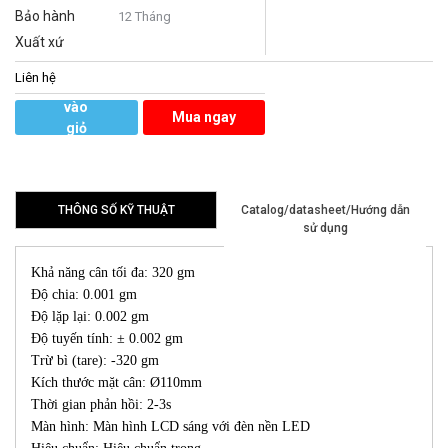
Bảo hành
12 Tháng
Xuất xứ
Liên hệ
Thêm
vào
Mua ngay
giỏ
hàng
THÔNG SỐ KỸ THUẬT
Catalog/datasheet/Hướng dẫn
sử dụng
Khả năng cân tối đa: 320 gm
Độ chia: 0.001 gm
Độ lặp lại: 0.002 gm
Độ tuyến tính: ± 0.002 gm
Trừ bì (tare): -320 gm
Kích thước mặt cân: Ø110mm
Thời gian phản hồi: 2-3s
Màn hình: Màn hình LCD sáng với đèn nền LED