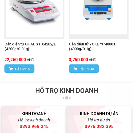
Cân điện tử OHAUS PX4202/E
Cân điện tử YOKE YP40001
(4200g/0.01g)
(4000g/0.1g)
22,260,000
3,750,000
VND
VND
ĐẶT MUA
ĐẶT MUA
HỖ TRỢ KINH DOANH
KINH DOANH
KINH DOANH DỰ ÁN
Hỗ trợ kinh doanh
Hỗ trợ dự án
0393.968.345
0976.082.395