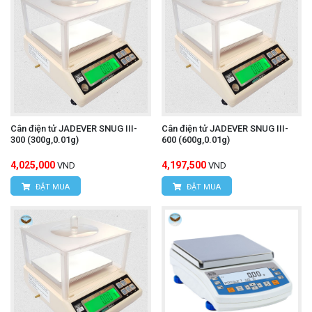
Cân điện tử JADEVER SNUG III-
Cân điện tử JADEVER SNUG III-
300 (300g,0.01g)
600 (600g,0.01g)
4,025,000
4,197,500
VND
VND
ĐẶT MUA
ĐẶT MUA