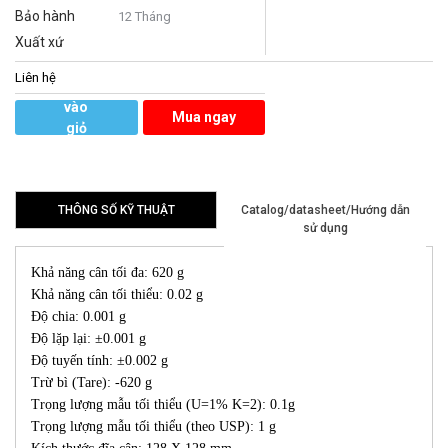
Bảo hành
12 Tháng
Xuất xứ
Liên hệ
Thêm
vào
Mua ngay
giỏ
hàng
THÔNG SỐ KỸ THUẬT
Catalog/datasheet/Hướng dẫn
sử dụng
Khả năng cân tối đa: 620 g
Khả năng cân tối thiểu: 0.02 g
Độ chia: 0.001 g
Độ lặp lại: ±0.001 g
Độ tuyến tính: ±0.002 g
Trừ bì (Tare): -620 g
Trọng lượng mẫu tối thiểu (U=1% K=2): 0.1g
Trọng lượng mẫu tối thiểu (theo USP): 1 g