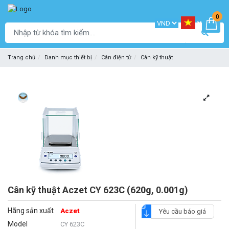
0
Trang chủ
Danh mục thiết bị
Cân điện tử
Cân kỹ thuật
Cân kỹ thuật Aczet CY 623C (620g, 0.001g)
Hãng sản xuất
Aczet
Yêu cầu báo giá
Model
CY 623C