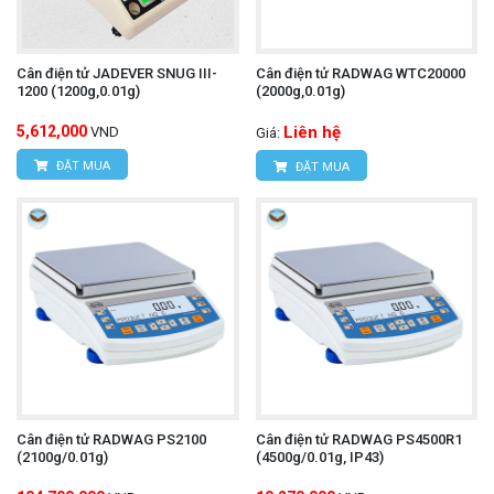
Cân điện tử JADEVER SNUG III-
Cân điện tử RADWAG WTC20000
1200 (1200g,0.01g)
(2000g,0.01g)
5,612,000
Liên hệ
VND
Giá:
ĐẶT MUA
ĐẶT MUA
Cân điện tử RADWAG PS2100
Cân điện tử RADWAG PS4500R1
(2100g/0.01g)
(4500g/0.01g, IP43)