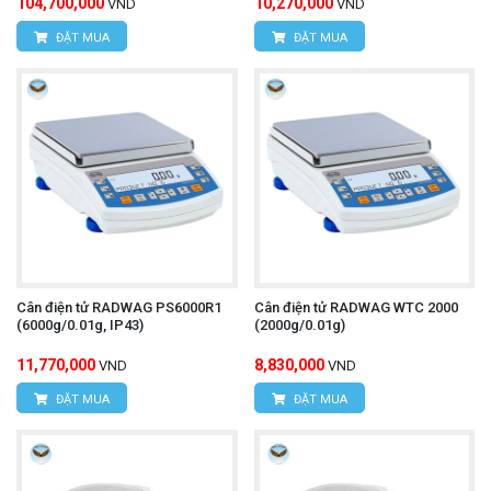
104,700,000
10,270,000
VND
VND
ĐẶT MUA
ĐẶT MUA
Cân điện tử RADWAG PS6000R1
Cân điện tử RADWAG WTC 2000
(6000g/0.01g, IP43)
(2000g/0.01g)
11,770,000
8,830,000
VND
VND
ĐẶT MUA
ĐẶT MUA