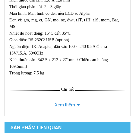
Kích thước đĩa cân: 128 X 128 mm
Thời gian phản hồi: 2 - 3 giây
Màn hình: Màn hình có đèn nền LCD số Alpha
Đơn vị: gm, mg, ct, GN, mo, oz, dwt, t1T, t1H, t1S, mom, Bat,
MS
Nhiệt độ hoạt động: 15°C đến 35°C
Giao diện: RS 232C/ USB (option).
Nguồn điện: DC Adapter, đầu vào 100 ~ 240 0.8A đầu ra
13V/15.A, 50/60Hz
Kích thước cân: 342.5 x 212 x 271mm / Chiều cao buồng:
169.5mm)
Trọng lượng: 7.5 kg
Chi tiết
Xem thêm
SẢN PHẨM LIÊN QUAN