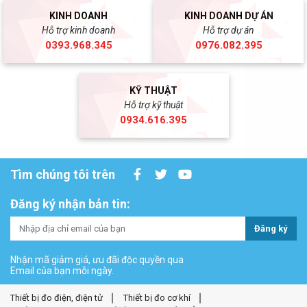
KINH DOANH
KINH DOANH DỰ ÁN
Hỗ trợ kinh doanh
Hỗ trợ dự án
0393.968.345
0976.082.395
KỸ THUẬT
Hỗ trợ kỹ thuật
0934.616.395
Tìm chúng tôi trên
Đăng ký nhận bản tin:
Đăng ký
Nhận mã giảm giá, ưu đãi độc quyền qua
Email của bạn mỗi ngày.
Thiết bị đo điện, điện tử
Thiết bị đo cơ khí