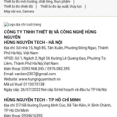
Thiết bị đo môi trường, chất lỏng, thực phẩm
Thiết bị đo nhiệt độ
Thiết bị đo áp suất, thủy lực
Máy nội soi, Camera
CÔNG TY TNHH THIẾT BỊ VÀ CÔNG NGHỆ HÙNG
NGUYÊN
HÙNG NGUYÊN TECH - HÀ NỘI
Địa chỉ: Số nhà 15, Ngõ 85, Tân Xuân, Phường Đông Ngạc, Thành
Phố Hà Nội, Việt Nam
VPGD: Số 1, Ngách 2, Ngõ 56 Đường Lê Quang Đạo, Phường Từ
Liêm, Thành Phố Hà Nội,Việt Nam
Điện thoại: 0393.968.345 / 0976.082.395
Email: vantien2307@gmail.com
Website: www.hungnguyentech.vn
Mã số thuế: 0110073138
Ngày cấp: 26/07/2022 Nơi cấp Sở kế hoạch và đầu tư TP Hà Nội
HÙNG NGUYÊN TECH - TP HỒ CHÍ MINH
Địa chỉ: D7/6B Đường Dương Đình Cúc, Xã Tân Kiên, H. Bình Chánh,
TP Hồ Chí Minh
Điện thoại: 0934616395