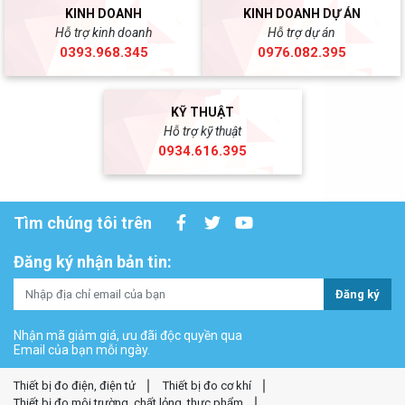
KINH DOANH
KINH DOANH DỰ ÁN
Hỗ trợ kinh doanh
Hỗ trợ dự án
0393.968.345
0976.082.395
KỸ THUẬT
Hỗ trợ kỹ thuật
0934.616.395
Tìm chúng tôi trên
Đăng ký nhận bản tin:
Đăng ký
Nhận mã giảm giá, ưu đãi độc quyền qua
Email của bạn mỗi ngày.
Thiết bị đo điện, điện tử
Thiết bị đo cơ khí
Thiết bị đo môi trường, chất lỏng, thực phẩm