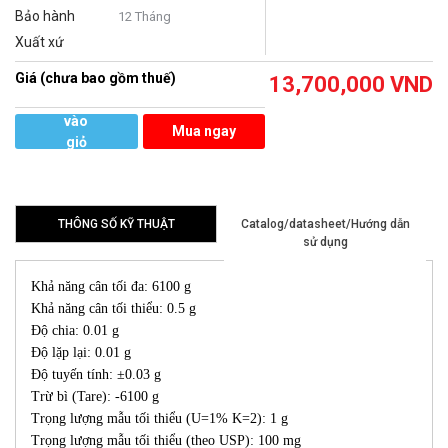
Bảo hành
12 Tháng
Xuất xứ
Giá (chưa bao gồm thuế)
13,700,000
VND
Thêm
vào
Mua ngay
giỏ
hàng
THÔNG SỐ KỸ THUẬT
Catalog/datasheet/Hướng dẫn
sử dụng
Khả năng cân tối đa: 6100 g
Khả năng cân tối thiểu: 0.5 g
Độ chia: 0.01 g
Độ lặp lại: 0.01 g
Độ tuyến tính: ±0.03 g
Trừ bì (Tare): -6100 g
Trọng lượng mẫu tối thiểu (U=1% K=2): 1 g
Trọng lượng mẫu tối thiểu (theo USP): 100 mg