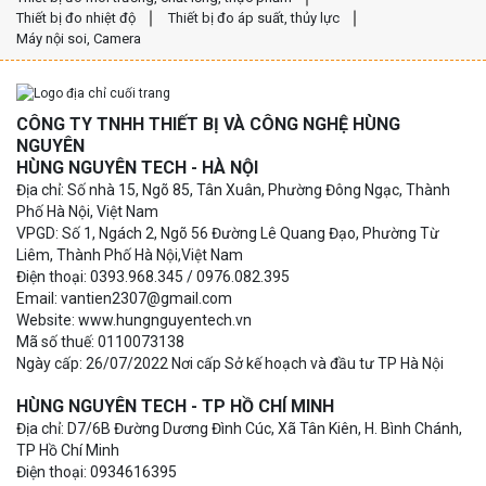
Thiết bị đo nhiệt độ
Thiết bị đo áp suất, thủy lực
Máy nội soi, Camera
CÔNG TY TNHH THIẾT BỊ VÀ CÔNG NGHỆ HÙNG
NGUYÊN
HÙNG NGUYÊN TECH - HÀ NỘI
Địa chỉ: Số nhà 15, Ngõ 85, Tân Xuân, Phường Đông Ngạc, Thành
Phố Hà Nội, Việt Nam
VPGD: Số 1, Ngách 2, Ngõ 56 Đường Lê Quang Đạo, Phường Từ
Liêm, Thành Phố Hà Nội,Việt Nam
Điện thoại: 0393.968.345 / 0976.082.395
Email: vantien2307@gmail.com
Website: www.hungnguyentech.vn
Mã số thuế: 0110073138
Ngày cấp: 26/07/2022 Nơi cấp Sở kế hoạch và đầu tư TP Hà Nội
HÙNG NGUYÊN TECH - TP HỒ CHÍ MINH
Địa chỉ: D7/6B Đường Dương Đình Cúc, Xã Tân Kiên, H. Bình Chánh,
TP Hồ Chí Minh
Điện thoại: 0934616395