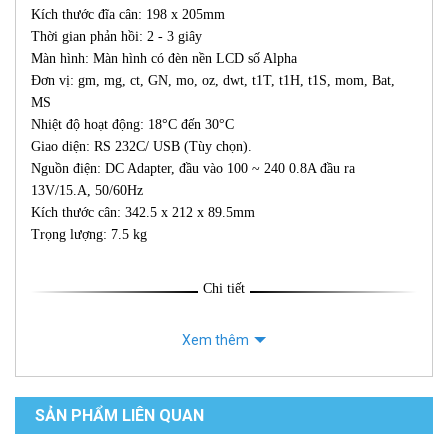
Kích thước đĩa cân: 198 x 205mm
Thời gian phản hồi: 2 - 3 giây
Màn hình: Màn hình có đèn nền LCD số Alpha
Đơn vị: gm, mg, ct, GN, mo, oz, dwt, t1T, t1H, t1S, mom, Bat,
MS
Nhiệt độ hoạt động: 18°C đến 30°C
Giao diện: RS 232C/ USB (Tùy chọn).
Nguồn điện: DC Adapter, đầu vào 100 ~ 240 0.8A đầu ra
13V/15.A, 50/60Hz
Kích thước cân: 342.5 x 212 x 89.5mm
Trọng lượng: 7.5 kg
Chi tiết
Xem thêm
SẢN PHẨM LIÊN QUAN