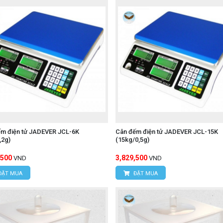
ếm điện tử JADEVER JCL-6K
Cân đếm điện tử JADEVER JCL-15K
,2g)
(15kg/0,5g)
,500
3,829,500
VND
VND
ĐẶT MUA
ĐẶT MUA