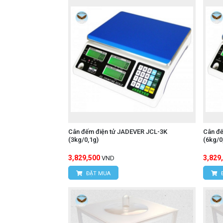
Cân đếm điện tử JADEVER JCL-3K
Cân đ
(3kg/0,1g)
(6kg/0
3,829,500
3,829
VND
ĐẶT MUA