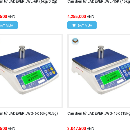
ện tử JADEVER JWL-6K (6kg/0.2g)
Cân điện tử JADEVER JWL-15K (15kg
,500
4,255,000
VND
VND
ĐẶT MUA
ĐẶT MUA
ện tử JADEVER JWQ-6K (6kg/0.5g)
Cân điện tử JADEVER JWQ-15K (15kg
,500
3,047,500
VND
VND