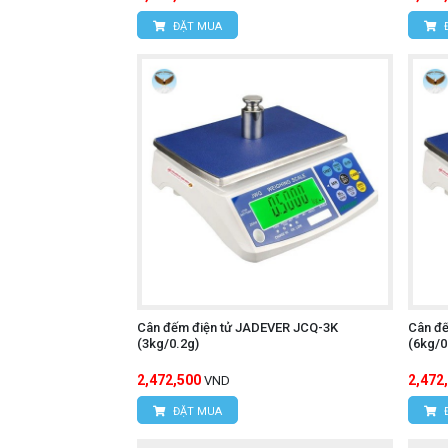
ĐẶT MUA
Cân đếm điện tử JADEVER JCQ-3K
Cân đ
(3kg/0.2g)
(6kg/0
2,472,500
2,472
VND
ĐẶT MUA