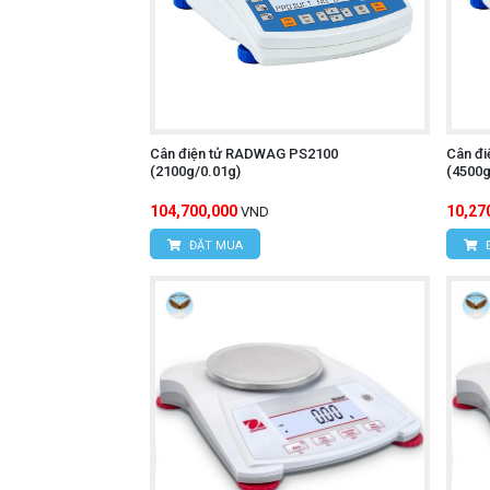
Cân điện tử RADWAG PS2100
Cân đ
(2100g/0.01g)
(4500g
104,700,000
10,27
VND
ĐẶT MUA