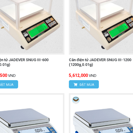
ện tử JADEVER SNUG III-600
Cân điện tử JADEVER SNUG III-1200
0.01g)
(1200g,0.01g)
,500
5,612,000
VND
VND
ĐẶT MUA
ĐẶT MUA