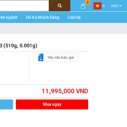
0
yên ngành
Hỗ trợ khách hàng
Liên hệ
3 (510g, 0.001g)
Yêu cầu báo giá
11,995,000
VND
Mua ngay