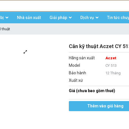
bị
Nhà sản xuất
Giải pháp
Dịch vụ
Tin tức chu
 thuật
Cân kỹ thuật Aczet CY 51
Hãng sản xuất
Aczet
Model
CY 513
Bảo hành
12 Tháng
Xuất xứ
Giá (chưa bao gồm thuế)
Thêm vào giỏ hàng