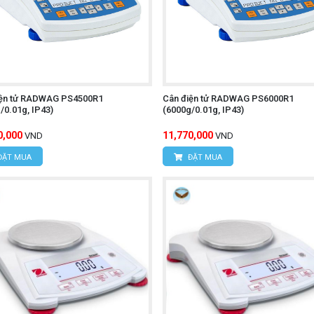
iện tử RADWAG PS4500R1
Cân điện tử RADWAG PS6000R1
/0.01g, IP43)
(6000g/0.01g, IP43)
0,000
11,770,000
VND
VND
ĐẶT MUA
ĐẶT MUA