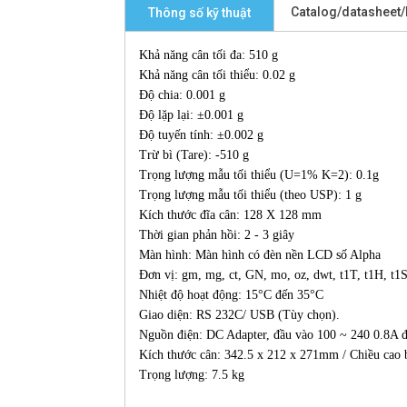
Catalog/datasheet
Thông số kỹ thuật
Khả năng cân tối đa: 510 g
Khả năng cân tối thiểu: 0.02 g
Độ chia: 0.001 g
Độ lặp lại: ±0.001 g
Độ tuyến tính: ±0.002 g
Trừ bì (Tare): -510 g
Trọng lượng mẫu tối thiểu (U=1% K=2): 0.1g
Trọng lượng mẫu tối thiểu (theo USP): 1 g
Kích thước đĩa cân: 128 X 128 mm
Thời gian phản hồi: 2 - 3 giây
Màn hình: Màn hình có đèn nền LCD số Alpha
Đơn vị: gm, mg, ct, GN, mo, oz, dwt, t1T, t1H, t
Nhiệt độ hoạt động: 15°C đến 35°C
Giao diện: RS 232C/ USB (Tùy chọn).
Nguồn điện: DC Adapter, đầu vào 100 ~ 240 0.8A 
Kích thước cân: 342.5 x 212 x 271mm / Chiều cao
Trọng lượng: 7.5 kg