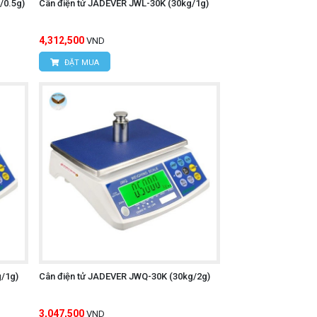
/0.5g)
Cân điện tử JADEVER JWL-30K (30kg/1g)
4,312,500
VND
ĐẶT MUA
/1g)
Cân điện tử JADEVER JWQ-30K (30kg/2g)
3,047,500
VND