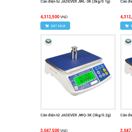
Cân điện tử JADEVER JWL-3K (3kg/0.1g)
Cân đi
4,312,500
4,312
VND
ĐẶT MUA
Cân điện tử JADEVER JWQ-3K (3kg/0.2g)
Cân đi
3,047,500
3,047
VND