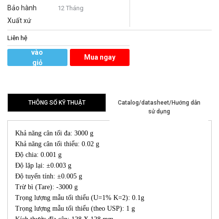
Bảo hành
12 Tháng
Xuất xứ
Liên hệ
Thêm
vào
Mua ngay
giỏ
hàng
THÔNG SỐ KỸ THUẬT
Catalog/datasheet/Hướng dẫn
sử dụng
Khả năng cân tối đa: 3000 g
Khả năng cân tối thiểu: 0.02 g
Độ chia: 0.001 g
Độ lặp lại: ±0.003 g
Độ tuyến tính: ±0.005 g
Trừ bì (Tare): -3000 g
Trọng lượng mẫu tối thiểu (U=1% K=2): 0.1g
Trọng lượng mẫu tối thiểu (theo USP): 1 g