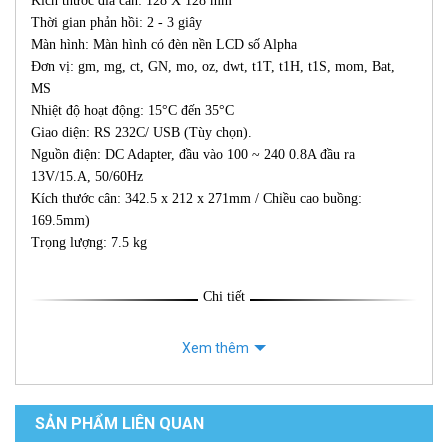
Kích thước đĩa cân: 128 X 128 mm
Thời gian phản hồi: 2 - 3 giây
Màn hình: Màn hình có đèn nền LCD số Alpha
Đơn vị: gm, mg, ct, GN, mo, oz, dwt, t1T, t1H, t1S, mom, Bat,
MS
Nhiệt độ hoạt động: 15°C đến 35°C
Giao diện: RS 232C/ USB (Tùy chọn).
Nguồn điện: DC Adapter, đầu vào 100 ~ 240 0.8A đầu ra
13V/15.A, 50/60Hz
Kích thước cân: 342.5 x 212 x 271mm / Chiều cao buồng:
169.5mm)
Trọng lượng: 7.5 kg
Chi tiết
Xem thêm
SẢN PHẨM LIÊN QUAN