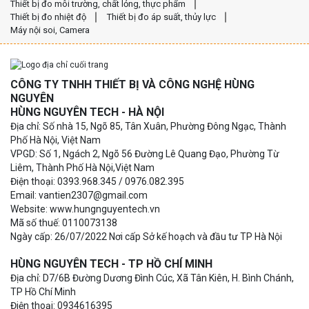
Thiết bị đo môi trường, chất lỏng, thực phẩm
Thiết bị đo nhiệt độ
Thiết bị đo áp suất, thủy lực
Máy nội soi, Camera
CÔNG TY TNHH THIẾT BỊ VÀ CÔNG NGHỆ HÙNG
NGUYÊN
HÙNG NGUYÊN TECH - HÀ NỘI
Địa chỉ: Số nhà 15, Ngõ 85, Tân Xuân, Phường Đông Ngạc, Thành
Phố Hà Nội, Việt Nam
VPGD: Số 1, Ngách 2, Ngõ 56 Đường Lê Quang Đạo, Phường Từ
Liêm, Thành Phố Hà Nội,Việt Nam
Điện thoại: 0393.968.345 / 0976.082.395
Email: vantien2307@gmail.com
Website: www.hungnguyentech.vn
Mã số thuế: 0110073138
Ngày cấp: 26/07/2022 Nơi cấp Sở kế hoạch và đầu tư TP Hà Nội
HÙNG NGUYÊN TECH - TP HỒ CHÍ MINH
Địa chỉ: D7/6B Đường Dương Đình Cúc, Xã Tân Kiên, H. Bình Chánh,
TP Hồ Chí Minh
Điện thoại: 0934616395