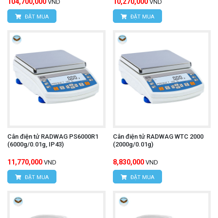
104,700,000
10,270,000
VND
VND
ĐẶT MUA
ĐẶT MUA
Cân điện tử RADWAG PS6000R1
Cân điện tử RADWAG WTC 2000
(6000g/0.01g, IP43)
(2000g/0.01g)
11,770,000
8,830,000
VND
VND
ĐẶT MUA
ĐẶT MUA