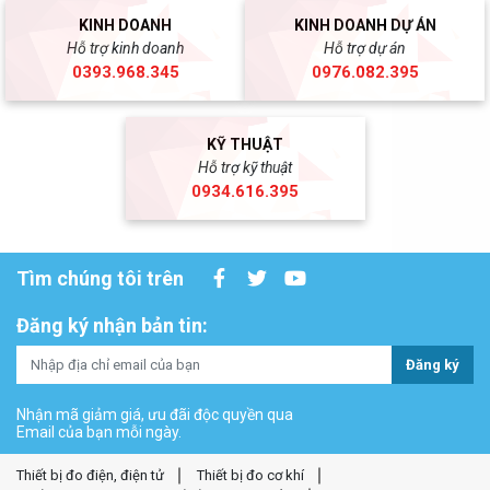
KINH DOANH
KINH DOANH DỰ ÁN
Hỗ trợ kinh doanh
Hỗ trợ dự án
0393.968.345
0976.082.395
KỸ THUẬT
Hỗ trợ kỹ thuật
0934.616.395
Tìm chúng tôi trên
Đăng ký nhận bản tin:
Đăng ký
Nhận mã giảm giá, ưu đãi độc quyền qua
Email của bạn mỗi ngày.
Thiết bị đo điện, điện tử
Thiết bị đo cơ khí