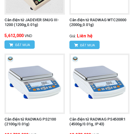
Cân điện tử JADEVER SNUG III-
Cân điện tử RADWAG WTC20000
1200 (1200g,0.01g)
(2000g,0.01g)
5,612,000
Liên hệ
VND
Giá:
ĐẶT MUA
ĐẶT MUA
Cân điện tử RADWAG PS2100
Cân điện tử RADWAG PS4500R1
(2100g/0.01g)
(4500g/0.01g, IP43)