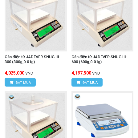
Cân điện tử JADEVER SNUG III-
Cân điện tử JADEVER SNUG III-
300 (300g,0.01g)
600 (600g,0.01g)
4,025,000
4,197,500
VND
VND
ĐẶT MUA
ĐẶT MUA