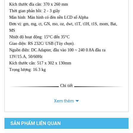
Kích thước đĩa cân: 370 x 260 mm
Thời gian phản hồi: 2 - 3 giây
Màn hình: Màn hình có đèn nền LCD số Alpha
Đơn vị: gm, mg, ct, GN, mo, oz, dwt, t1T, t1H, t1S, mom, Bat,
MS
Nhiệt độ hoạt động: 15°C đến 35°C
Giao diện: RS 232C/ USB (Tùy chọn).
Nguồn điện: DC Adapter, đầu vào 100 ~ 240 0.8A đầu ra
13V/15.A, 50/60Hz
Kích thước cân: 517 x 302 x 130mm
Trọng lượng: 16.3 kg
Chi tiết
Xem thêm
SẢN PHẨM LIÊN QUAN