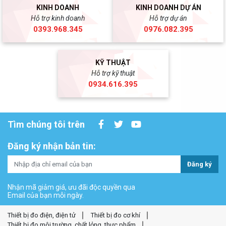
KINH DOANH
KINH DOANH DỰ ÁN
Hỗ trợ kinh doanh
Hỗ trợ dự án
0393.968.345
0976.082.395
KỸ THUẬT
Hỗ trợ kỹ thuật
0934.616.395
Tìm chúng tôi trên
Đăng ký nhận bản tin:
Đăng ký
Nhận mã giảm giá, ưu đãi độc quyền qua
Email của bạn mỗi ngày.
Thiết bị đo điện, điện tử
Thiết bị đo cơ khí
Thiết bị đo môi trường, chất lỏng, thực phẩm