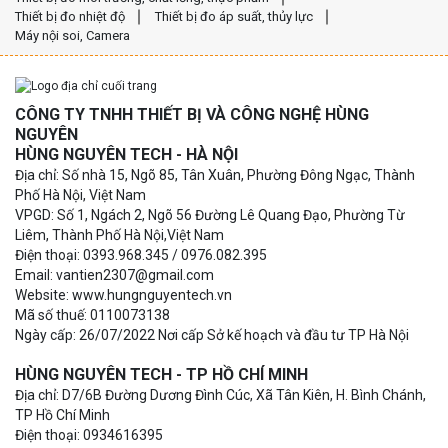
Thiết bị đo nhiệt độ
Thiết bị đo áp suất, thủy lực
Máy nội soi, Camera
CÔNG TY TNHH THIẾT BỊ VÀ CÔNG NGHỆ HÙNG
NGUYÊN
HÙNG NGUYÊN TECH - HÀ NỘI
Địa chỉ: Số nhà 15, Ngõ 85, Tân Xuân, Phường Đông Ngạc, Thành
Phố Hà Nội, Việt Nam
VPGD: Số 1, Ngách 2, Ngõ 56 Đường Lê Quang Đạo, Phường Từ
Liêm, Thành Phố Hà Nội,Việt Nam
Điện thoại: 0393.968.345 / 0976.082.395
Email: vantien2307@gmail.com
Website: www.hungnguyentech.vn
Mã số thuế: 0110073138
Ngày cấp: 26/07/2022 Nơi cấp Sở kế hoạch và đầu tư TP Hà Nội
HÙNG NGUYÊN TECH - TP HỒ CHÍ MINH
Địa chỉ: D7/6B Đường Dương Đình Cúc, Xã Tân Kiên, H. Bình Chánh,
TP Hồ Chí Minh
Điện thoại: 0934616395