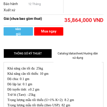
Bảo hành
12 Tháng
Xuất xứ
Giá (chưa bao gồm thuế)
35,864,000
VND
Thêm
vào
Mua ngay
giỏ
hàng
THÔNG SỐ KỸ THUẬT
Catalog/datasheet/Hướng dẫn
sử dụng
Khả năng cân tối đa: 25kg
Khả năng cân tối thiểu: 10 gm
Độ chia: 0.1 gm
Độ lặp lại: 0.1 gm
Độ tuyến tính: ±0.2 gm
Trừ bì (Tare): -25kg
Trọng lượng mẫu tối thiểu (U=1% K=2): 8.2 gm
Trọng lượng mẫu tối thiểu (theo USP): 82 gm